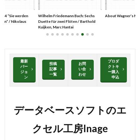
マクロ設定
メルマガ配信ツール
メールの振り分け
. 44 “Sie werden
Wilhelm Friedemann Bach: Sechs
About Wagner’s Mu
うざい広告
Windows11
レポート
CD・DVD
 tun” / Nikolaus
Duette für zwei Flöten / Barthold
#yo-yo-ma
#zelenka
#バッハ作品番号
Kuijken, Marc Hantai
#中国製
#片山俊
#片山俊幸
#粗悪品
Access
Access Runtime
AI
Bachwerke
BWV
ChatGPT
VBA
Claude
最新
プロダ
投稿
お問
Complete Bach Works
Excel
Fredric Brown
バー
クトキ
記事
い合
ジョ
ー購入
IT講師
J.S.Bach
Johann Joachim Quantz
一覧
わせ
ン
申込
ODBC接続
PDF
SQLサーバー
SSMS
thunderbird
VB.NET
レイアウト
不動産ソフト
#weiss
経理システム
データベースソフトのエ
最新データ
有給休暇管理
検索
歯科医院
決算書作成
源泉所得税
無料
現金出納帳
クセル工房Inage
神は存在するか？
移動
税額表
税額計算
総勘定元帳
振替伝票
試算表
財務会計