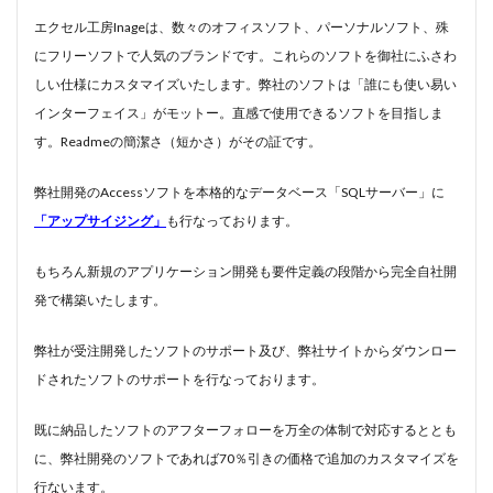
エクセル工房Inageは、数々のオフィスソフト、パーソナルソフト、殊
#diary
#dopamine
#dowland
#drug
にフリーソフトで人気のブランドです。これらのソフトを御社にふさわ
#eberlin
#englishsuites
#Faustus
#flute
しい仕様にカスタマイズいたします。弊社のソフトは「誰にも使い易い
#comedy
#flutesonata
#forqueray
#fugue
インターフェイス」がモットー。直感で使用できるソフトを目指しま
#gavotte
#Genaux
#gigue
#Giustini
す。Readmeの簡潔さ（短かさ）がその証です。
#goldbergvariations
#handel
#hotteterre
​弊社開発のAccessソフトを本格的なデータベース「SQLサーバー」に
#jacquetdelaguerre
#jaroussky
#jazz
「アップサイジング」
も行なっております。
#composer
#clavier
#kirkby
#bonporti
#amadeus
#bach
#bach #cantata
​もちろん新規のアプリケーション開発も要件定義の段階から完全自社開
#bach #片山俊幸
#bach、 #cantata、 #片山t俊幸
発で構築いたします。
#balbastre
#ballet
#baroque #bach
弊社が受注開発したソフトのサポート及び、弊社サイトからダウンロー
#baroque #bach #cantata #片山俊幸
#baroque#bach
ドされたソフトのサポートを行なっております。
#bartoli
#bassocontinuo
#blavet
#boysoprano
#classic
#Brüggen
#brunodesá
​既に納品したソフトのアフターフォローを万全の体制で対応するととも
に、​弊社開発のソフトであれば70％引きの価格で追加のカスタマイズを
#buxtehude
#byrd
#cadenza
#caldara
行ないます。
#canon
#cantata
#charpentier
#ChayGPT