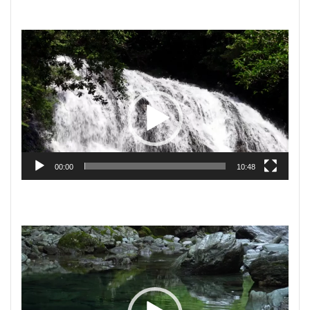
動
画
プ
レ
ー
ヤ
ー
00:00
10:48
動
画
プ
レ
ー