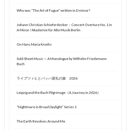
Why was “The Art of Fugue” written in D minor?
Johann Christian Schieferdecker：Concert Overture No. 1 in
A Minor / Akademie für Alte Musik Berlin
On Hans Maria Kneihs
Sold Sheet Music — A Monologue by Wilhelm Friedemann
Bach
ライプツィヒとバッハ巡礼の旅 2026
Leipzig and the Bach Pilgrimage（A Journey in 2026）
“Nightmare in Broad Daylight” Series 1
The Earth Revolves Around Me