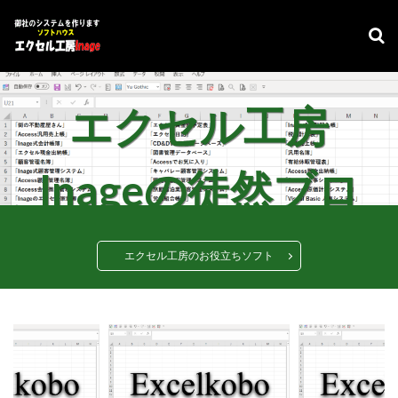
デザイン
表示速度
SEO
AMP
PWA
カテゴリー
エクセル工房
タグ
Inageの徒然ブロ
#adrenaline
シフト管理
お気に入り
アクセスVBA
アクセスランタイム
アップサイジング
アドインソフト
インポート
グ
エクセル工房のお役立ちソフト
エクスポート
エクセルVBA
キャバレー
キーワード
コピー
コンボボックスによる絞り込み
スケジュール表
YouTube
セキュリティ
タスクバー
データベース
データベース設定
バッハ全集
バロック
ファイル
フォーム
プログラムインストラクター
ホテル旅館宿泊業