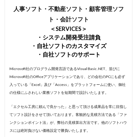
人事ソフト・不動産ソフト・顧客管理ソフ
賃貸物件管理システム
資金繰り表
迷惑メール
郵便番号
金種票
金種計算
銀行支店名一覧
ト・会計ソフト
開けない
非表示
顧客管理システム
＜SERVICES＞
顧客管理ソフト
日記ソフト
抽出
・システム開発受注請負
不動産賃貸管理ソフト
住所検索
予約
・自社ソフトのカスタマイズ
・自社ソフトのサポート
予約管理
人事システム
人事ソフト
人事給与ソフト
仕入在庫管理
仕入売上在庫管理
Microsoft社のプログラム開発言語であるVisual Basic .NET、並びに
仕入帳
仕訳ルール
会員名簿
会計ソフト
Microsoft社のOfficeアプリケーションであり、どの会社のPCにも必ず
会計帳簿
会費徴収
全国駅名一覧
扶養家族
入っている「Excel」及び「Access」をプラットフォームに使い、御社
功罪
原価管理システム
原価計算ソフト
の仕様にふさわしい業務ソフトを短期間で設計いたします。
名簿ソフト
図書管理
売上在庫管理
売上帳
​「エクセル工房に頼んで良かった」と思って頂ける成果品を常に目指し
変更
家計簿
帳票印刷
帳簿作成
てソフト設計をさせて頂いております。客観的な見積方法である「ファ
手形管理
手形記入帳
#werckmeister
ンクションポイント法」が、弊社の見積算出方法です。他のソフトハウ
#wagner
#allemande
#film
#concerto
スには絶対負けない価格設定で勝負いたします。
#corelli
#couperin
#delalande
#demon