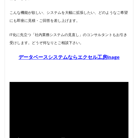
#chedeville
#chopin
#chorale
#kaiser
​こんな機能が欲しい、システムを大幅に拡張したい、どのようなご希望
#Kirnberger
#vivaldi
#sopranista
#quantz
にも即座に見積・ご回答を差し上げます。
#quartet
#rameau
#renaissance
#requiem
IT化に先立つ「社内業務システムの見直し」のコンサルタントもお引き
#saintecolombe
#salieri
#sarabande
#schutz
受けします。どうぞ何なりとご相談下さい。
#sequenz
#serotonin
#siciliano
#SSD
#portrait
#strictfugue
#Summary
データベースシステムならエクセル工房Inage
#takijikobayashi
#tartini
#taskbar
#telemann
#temperament
#theorbo
#thomasmann
#treble
#triosonata
#vallotti
#vitali
#purcell
#porpora
#lambert
#motet
#lazarevitch
#leclair
#Lezhneva
#lully
#lute
#magnificat
#marais
#mass
#mass #片山俊幸
#mattheson
#meantone
#menuet
#merula
#mozart
#piccinni