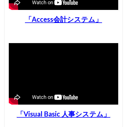
#munrow
#Nanjing
#nardini
#naturaltrunpet
#nockturne
#oboe
#opera
#oratorio
「Access会計システム」
#passion
#pepys
#pergolesi
#piano
#pianosonata
顧客管理名簿
検索
「Visual Basic 人事システム」