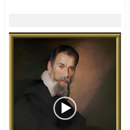
動
画
プ
レ
ー
ヤ
ー