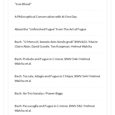
“Iron Blood”
A Philosophical Conversation with AI One Day
About the “Unfinished Fugue” from The Art of Fugue
Bach: “O Mensch, bewein dein Sünde groß” BWV622 / Marie-
Claire Alain, David Goode, Ton Koopman, Helmut Walcha
Bach: Prelude and Fugue in C minor, BWV 546 / Helmut
Walcha et al.
Bach: Toccata, Adagio and Fugue in C Major, BWV 564 / Helmut
Walcha et al.
Bach: Six Trio Sonatas / Power Biggs
Bach: Passacaglia and Fugue in C minor, BWV 582 / Helmut
Walcha et al.