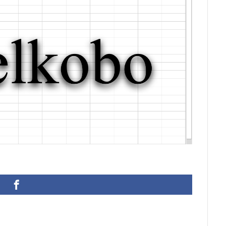
ann Joachim Quantz
ODBC接続
PDF
SQLサーバー
SSMS
アウト
不動産ソフト
#weiss
経理システム
最新データ
院
決算書作成
源泉所得税
無料
現金出納帳
神は存在す
計算
総勘定元帳
振替伝票
試算表
財務会計
賃貸物件管
迷惑メール
郵便番号
金種票
金種計算
銀行支店名一覧
顧客管理ソフト
日記ソフト
抽出
不動産賃貸管理ソフト
理
人事システム
人事ソフト
人事給与ソフト
仕入在庫管理
仕入帳
仕訳ルール
会員名簿
会計ソフト
会計帳簿
扶養家族
功罪
原価管理システム
原価計算ソフト
名簿ソフ
売上帳
変更
家計簿
帳票印刷
帳簿作成
手形管理
#wagner
#allemande
#film
#concerto
#corelli
#co
#demon
#diary
#dopamine
#dowland
#drug
#eberlin
ute
#comedy
#flutesonata
#forqueray
#fugue
#gavot
tini
#goldbergvariations
#handel
#hotteterre
#jacquetdela
jazz
#composer
#clavier
#kirkby
#bonporti
#amadeu