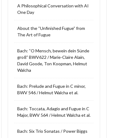
A Philosophical Conversation with AI
One Day
About the “Unfinished Fugue” from
The Art of Fugue
Bach: “O Mensch, bewein dein Sünde
groß” BWV622 / Marie-Claire Alain,
David Goode, Ton Koopman, Helmut
Walcha
Bach: Prelude and Fugue in C minor,
BWV 546 / Helmut Walcha et al.
Bach: Toccata, Adagio and Fugue in C
Major, BWV 564 / Helmut Walcha et al.
Bach: Six Trio Sonatas / Power Biggs