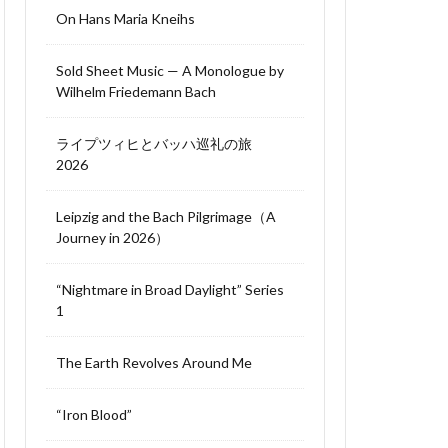
On Hans Maria Kneihs
Sold Sheet Music — A Monologue by
Wilhelm Friedemann Bach
ライプツィヒとバッハ巡礼の旅
2026
Leipzig and the Bach Pilgrimage（A
Journey in 2026）
“Nightmare in Broad Daylight” Series
1
The Earth Revolves Around Me
“Iron Blood”