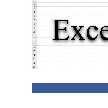
J.S.Bach
Joh
VB.NET
レイ
検索
歯科医
税額表
税額
資金繰り表
顧客管理システム
予約
予約管
仕入売上在庫管理
全国駅名一覧
売上在庫管理
#werckmeister
#delalande
#Faustus
#fl
#gigue
#Gius
#jaroussky
#