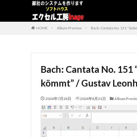
デザイン
表示速度
HOME
Album Preview
Bach: Cantata No. 151 “Süße
カテゴリー
タグ
Bach: Cantata No. 151 
#adrenaline
kömmt” / Gustav Leonh
アドインソフト
コンボボックスに
2024年7月24日
2024年8月21日
Album Previ
データベース
プログラムインス
うざい広告
#中国製
#片
BWV
ChatG