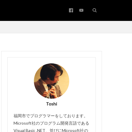
アップサイジング
ワード
コピー
バー
Toshi
メールの振り分け
#バッハ作品番号
福岡市でプログラマーをしております。
Bachwerke
Microsoft社のプログラム開発言語である
Visual Basic .NET、並びにMicrosoft社の
Brown
IT講師