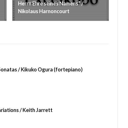
Herrn Ehre seines Namens” /
Nikolaus Harnoncourt
 Sonatas / Kikuko Ogura (fortepiano)
iations / Keith Jarrett