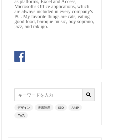
as platforms, Excel and Access,
Microsoft's Office applications, which
llet
are always included in every company's
PC. My favorite things are cats, eating
bassocontinuo
good food, baroque music, boy soprano,
jazz, and rakugo.
#byrd
#cadenza
hopin
#chorale
au
#sequenz
jikobayashi
#treble
#lazarevitch
#mass #片山俊幸
unrow
#Nanjing
デザイン
表示速度
SEO
AMP
ssion
#pepys
PWA