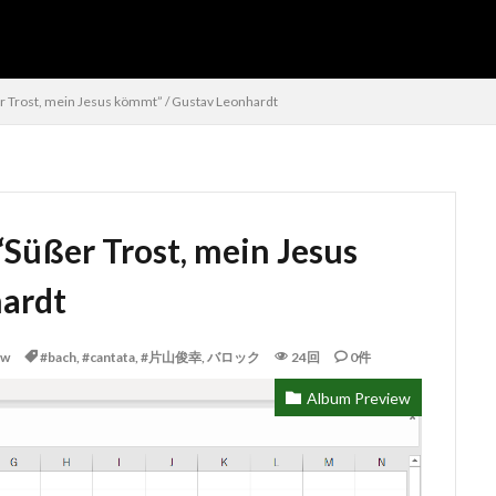
SEO
AMP
PWA
r Trost, mein Jesus kömmt” / Gustav Leonhardt
“Süßer Trost, mein Jesus
シフト管理
お気に入り
アクセスVBA
アクセスランタイム
ardt
インポート
エクスポート
エクセルVBA
キャバレー
キー
よる絞り込み
スケジュール表
YouTube
セキュリティ
タスク
ew
#bach
,
#cantata
,
#片山俊幸
,
バロック
24回
0件
データベース設定
バッハ全集
バロック
ファイル
フォーム
トラクター
ホテル旅館宿泊業
マクロ設定
メルマガ配信ツール
Album Preview
Windows11
レポート
CD・DVD
#yo-yo-ma
#zelenka
山俊
#片山俊幸
#粗悪品
Access
Access Runtime
AI
PT
VBA
Claude
Complete Bach Works
Excel
Fredric 