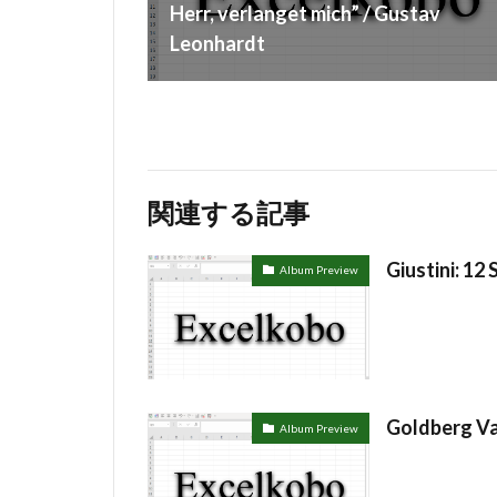
Herr, verlanget mich” / Gustav
Leonhardt
関連する記事
Giustini: 12
Album Preview
Goldberg Var
Album Preview