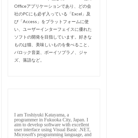
Officeアプリケーションであり、どの会
thunderbird
社のPCにも必ず入っている「Excel」及
有給休暇管理
び「Access」をプラットフォームに使
るか？
移動
い、ユーザーインターフェイスに優れた
理システム
ソフトの開発を目指しています。好きな
ものは猫、美味しいものを食べること、
開けない
非表示
バロック音楽、ボーイソプラノ、ジャ
住所検索
ズ、落語など。
会費徴収
ト
図書管理
手形記入帳
uperin
#englishsuites
I am Toshiyuki Katayama, a
te
#Genaux
programmer in Fukuoka City, Japan. I
aim to develop software with excellent
guerre
user interface using Visual Basic .NET,
Microsoft's programming language, and
s
#bach