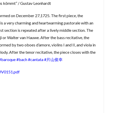
sus kömmt” / Gustav Leonhardt
#bach #片山俊幸
#bach、 #cantata、 #片山t俊幸
#balbastre
#ba
#baroque #bach #cantata #片山俊幸
#baroque#bach
#bartoli
#
ormed on December 27,1725. The first piece, the
is a very charming and heartwarming pastorale with an
soprano
#classic
#Brüggen
#brunodesá
#buxtehude
st section is repeated after a lively middle section. The
non
#cantata
#charpentier
#ChayGPT
#chedeville
#c
i or Walter van Hauwe. After the bass recitative, the
nberger
#vivaldi
#sopranista
#quantz
#quartet
#rame
ormed by two oboes d’amore, violins I and II, and viola in
#requiem
#saintecolombe
#salieri
#sarabande
#schutz
dy. After the tenor recitative, the piece closes with the
siciliano
#SSD
#portrait
#strictfugue
#Summary
#taki
#baroque
#bach
#cantata
#片山俊幸
kbar
#telemann
#temperament
#theorbo
#thomasmann
#vallotti
#vitali
#purcell
#porpora
#lambert
#motet
BWV0151.pdf
zhneva
#lully
#lute
#magnificat
#marais
#mass
#meantone
#menuet
#merula
#mozart
#piccinni
#m
turaltrunpet
#nockturne
#oboe
#opera
#oratorio
#pa
piano
#pianosonata
顧客管理名簿
検索