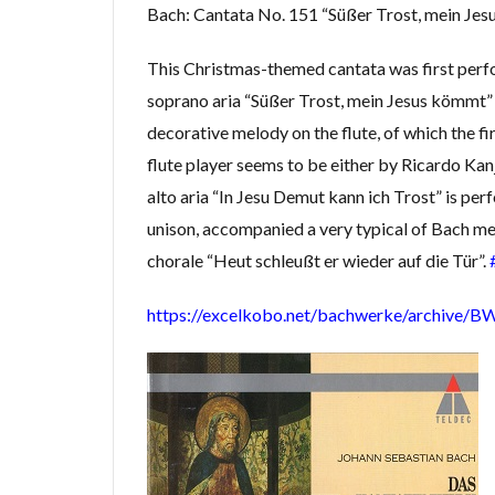
Bach: Cantata No. 151 “Süßer Trost, mein Je
#bach #cantata
#baroque #bach
This Christmas-themed cantata was first perf
soprano aria “Süßer Trost, mein Jesus kömmt” 
#blavet
#boy
decorative melody on the flute, of which the fir
#caldara
#ca
flute player seems to be either by Ricardo Kanj
#kaiser
#Kir
alto aria “In Jesu Demut kann ich Trost” is perf
#renaissance
unison, accompanied a very typical of Bach melo
#serotonin
#
chorale “Heut schleußt er wieder auf die Tür”.
#tartini
#tas
#triosonata
https://excelkobo.net/bachwerke/archive/
#leclair
#Le
#mattheson
#nardini
#na
#pergolesi
#