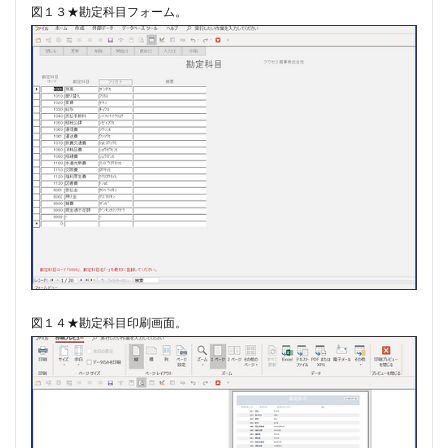
図１３★勘定科目フォーム。
図１４★勘定科目印刷画面。