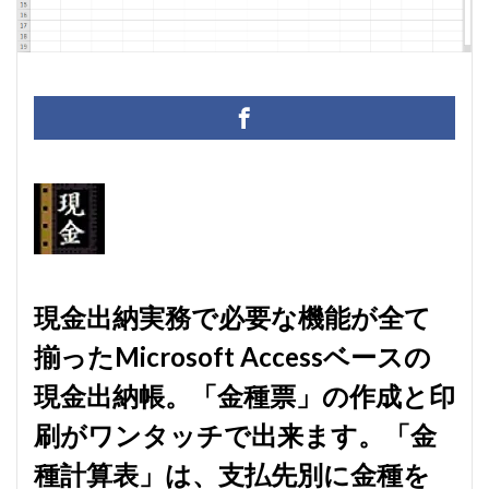
マクロ設定
メルマガ配信ツール
メールの振り分け
うざい広告
Windows11
レポート
CD・DVD
#yo-yo-ma
#zelenka
#バッハ作品番号
#中国製
#片山俊
#片山俊幸
#粗悪品
Access
Access Runtime
AI
Bachwerke
BWV
ChatGPT
VBA
Claude
Complete Bach Works
Excel
Fredric Brown
IT講師
J.S.Bach
Johann Joachim Quantz
ODBC接続
PDF
SQLサーバー
SSMS
​現金出納実務で必要な機能が全て
thunderbird
VB.NET
レイアウト
揃ったMicrosoft Accessベースの
不動産ソフト
#weiss
経理システム
最新データ
有給休暇管理
検索
歯科医院
現金出納帳。「金種票」の作成と印
決算書作成
源泉所得税
無料
現金出納帳
刷がワンタッチで出来ます。「金
神は存在するか？
移動
税額表
税額計算
種計算表」は、支払先別に金種を
総勘定元帳
振替伝票
試算表
財務会計