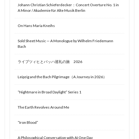
Johann Christian Schieferdecker：Concert Overture No. 1 in
A Minor / Akademie für Alte Musik Berlin
On Hans Maria Kneihs
Sold Sheet Music — A Monologue by Wilhelm Friedemann
Bach
ライプツィヒとバッハ巡礼の旅 2026
Leipzig and the Bach Pilgrimage（A Journey in 2026）
“Nightmare in Broad Daylight” Series 1
The Earth Revolves Around Me
“Iron Blood”
A Philosophical Conversation with AI One Day