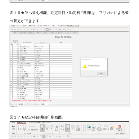
​図１６★並べ替え機能。​​勘定科目・勘定科目明細は、フリガナによる並
べ替えができます。
図１７★勘定科目明細印刷画面。