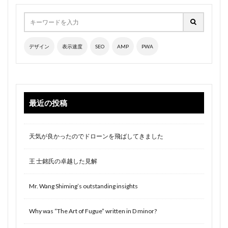
デザイン
表示速度
SEO
AMP
PWA
最近の投稿
天気が良かったのでドローンを飛ばしてきました
王 士銘氏の卓越した見解
Mr. Wang Shiming’s outstanding insights
Why was “The Art of Fugue” written in D minor?