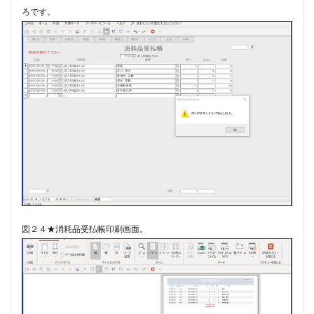
ろです。
図２４★消耗品受払帳印刷画面。