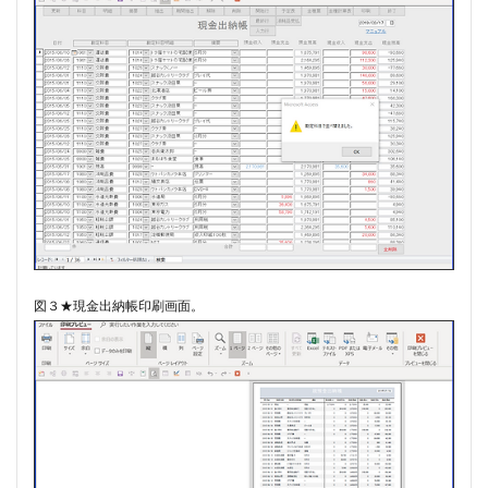
#chedeville
#chopin
#chorale
#kaiser
#Kirnberger
#vivaldi
#sopranista
#quantz
#quartet
#rameau
#renaissance
#requiem
#saintecolombe
#salieri
#sarabande
#schutz
#sequenz
#serotonin
#siciliano
#SSD
#portrait
#strictfugue
#Summary
#takijikobayashi
#tartini
#taskbar
#telemann
#temperament
#theorbo
#thomasmann
#treble
#triosonata
#vallotti
#vitali
図３★現金出納帳印刷画面。
#purcell
#porpora
#lambert
#motet
#lazarevitch
#leclair
#Lezhneva
#lully
#lute
#magnificat
#marais
#mass
#mass #片山俊幸
#mattheson
#meantone
#menuet
#merula
#mozart
#piccinni