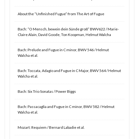
About the “Unfinished Fugue” from The Art of Fugue
Bach: “O Mensch, bewein dein Sünde groß” BWV622 / Marie-
Claire Alain, David Goode, Ton Koopman, Helmut Walcha
Bach: Prelude and Fugue in C minor, BWV 546 / Helmut
Walcha et al.
Bach: Toccata, Adagio and Fugue in C Major, BWV 564 / Helmut
Walcha et al.
Bach: Six Trio Sonatas / Power Biggs
Bach: Passacaglia and Fugue in C minor, BWV 582 / Helmut
Walcha et al.
Mozart: Requiem / Bernard Labadie et al.