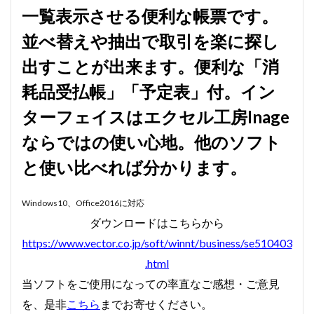
一覧表示させる便利な帳票です。
賃貸物件管理システム
資金繰り表
迷惑メール
並べ替えや抽出で取引を楽に探し
郵便番号
金種票
金種計算
銀行支店名一覧
開けない
非表示
顧客管理システム
出すことが出来ます。便利な「消
顧客管理ソフト
日記ソフト
抽出
耗品受払帳」「予定表」付。イン
不動産賃貸管理ソフト
住所検索
予約
ターフェイスはエクセル工房Inage
予約管理
人事システム
人事ソフト
ならではの使い心地。他のソフト
人事給与ソフト
仕入在庫管理
仕入売上在庫管理
と使い比べれば分かります。
仕入帳
仕訳ルール
会員名簿
会計ソフト
会計帳簿
会費徴収
全国駅名一覧
扶養家族
Windows10、Office2016に対応​
功罪
原価管理システム
原価計算ソフト
ダウンロードはこちらから
名簿ソフト
図書管理
売上在庫管理
売上帳
https://www.vector.co.jp/soft/winnt/business/se510403
変更
家計簿
帳票印刷
帳簿作成
.html
手形管理
手形記入帳
#werckmeister
当ソフトをご使用になっての率直なご感想・ご意見
#wagner
#allemande
#film
#concerto
を、是非
こちら
までお寄せください。
#corelli
#couperin
#delalande
#demon