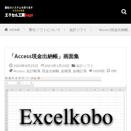
デザイン
表示速度
SEO
AMP
PWA
カテゴリー
HOME
弊社ソフトについて
会計ソフト
「Access現金出納帳
タグ
「Access現金出納帳」画面集
#adrenaline
シフト管理
お気に入り
2020年8月25日
2021年1月20日
会計ソフト
アクセスVBA
アクセスランタイム
Access
,
会計帳簿
,
現金出納帳
,
金種票
,
金種計算
2039回
0件
アップサイジング
アドインソフト
インポート
会計ソフト
エクスポート
エクセルVBA
キャバレー
キーワード
コピー
コンボボックスによる絞り込み
スケジュール表
YouTube
セキュリティ
タスクバー
データベース
データベース設定
バッハ全集
バロック
ファイル
フォーム
プログラムインストラクター
ホテル旅館宿泊業