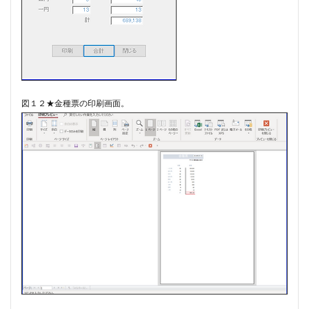
図１２★金種票の印刷画面。