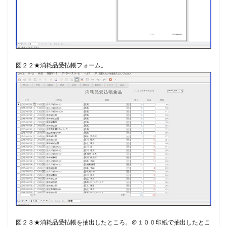
図２２★消耗品受払帳フォーム。
図２３★消耗品受払帳を抽出したところ。​＠１００印紙で抽出したとこ