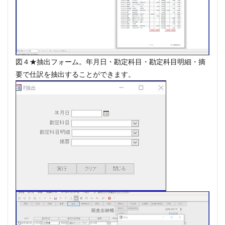
#munrow
#Nanjing
#nardini
#naturaltrunpet
#nockturne
#oboe
#opera
#oratorio
#passion
#pepys
#pergolesi
#piano
#pianosonata
顧客管理名簿
図４★抽出フォーム。年月日・勘定科目・勘定科目明細・摘
検索
要​で仕訳を抽出することができます。