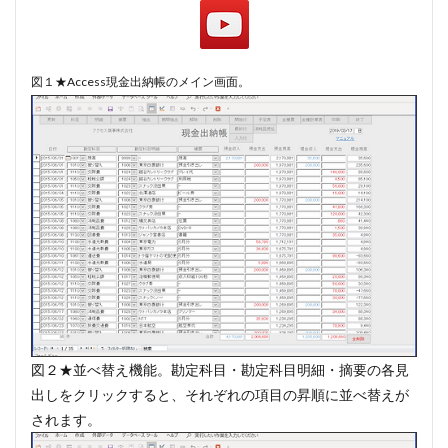
#diary
#dopamine
#dowland
#drug
#eberlin
#englishsuites
#Faustus
#flute
図１★Access現金出納帳のメイン画面。
#comedy
#flutesonata
#forqueray
#fugue
#gavotte
#Genaux
#gigue
#Giustini
#goldbergvariations
#handel
#hotteterre
#jacquetdelaguerre
#jaroussky
#jazz
#composer
#clavier
#kirkby
#bonporti
#amadeus
#bach
#bach #cantata
#bach #片山俊幸
#bach、 #cantata、 #片山t俊幸
#balbastre
#ballet
#baroque #bach
#baroque #bach #cantata #片山俊幸
#baroque#bach
#bartoli
#bassocontinuo
#blavet
図２★並べ替え機能。​勘定科目・勘定科目明細・摘要の各見
#boysoprano
#classic
#Brüggen
#brunodesá
出しをクリックすると、それぞれの項目の昇順に並べ替えが
#buxtehude
#byrd
#cadenza
#caldara
されます。
#canon
#cantata
#charpentier
#ChayGPT