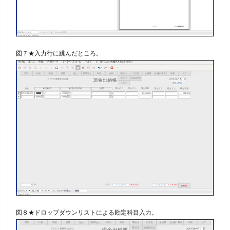
図７★入力行に跳んだところ。
図８★ドロップダウンリストによる勘定科目入力。