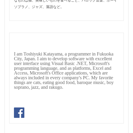
なものは猫、美味しいものを食べること、バロック音楽、ボーイ
ソプラノ、ジャズ、落語など。
I am Toshiyuki Katayama, a programmer in Fukuoka
City, Japan. I aim to develop software with excellent
user interface using Visual Basic .NET, Microsoft's
programming language, and as platforms, Excel and
Access, Microsoft's Office applications, which are
always included in every company's PC. My favorite
things are cats, eating good food, baroque music, boy
soprano, jazz, and rakugo.