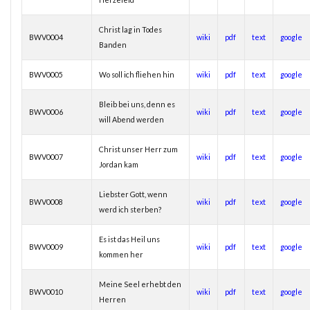
Christ lag in Todes
BWV0004
wiki
pdf
text
google
Banden
BWV0005
Wo soll ich fliehen hin
wiki
pdf
text
google
Bleib bei uns, denn es
BWV0006
wiki
pdf
text
google
will Abend werden
Christ unser Herr zum
BWV0007
wiki
pdf
text
google
Jordan kam
Liebster Gott, wenn
BWV0008
wiki
pdf
text
google
werd ich sterben?
Es ist das Heil uns
BWV0009
wiki
pdf
text
google
kommen her
Meine Seel erhebt den
BWV0010
wiki
pdf
text
google
Herren