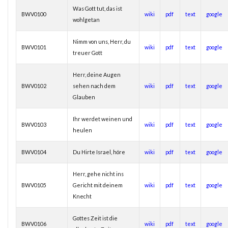
Was Gott tut, das ist
BWV0100
wiki
pdf
text
google
wohlgetan
Nimm von uns, Herr, du
BWV0101
wiki
pdf
text
google
treuer Gott
Herr, deine Augen
BWV0102
sehen nach dem
wiki
pdf
text
google
Glauben
Ihr werdet weinen und
BWV0103
wiki
pdf
text
google
heulen
BWV0104
Du Hirte Israel, höre
wiki
pdf
text
google
Herr, gehe nicht ins
BWV0105
Gericht mit deinem
wiki
pdf
text
google
Knecht
Gottes Zeit ist die
BWV0106
wiki
pdf
text
google