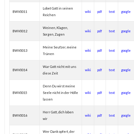
Lobet Gott in seinen
BWV0011
wiki
pdf
text
google
Reichen
Weinen, Klagen,
BWV0012
wiki
pdf
text
google
Sorgen, Zagen
Meine Seufzer, meine
BWV0013
wiki
pdf
text
google
Tränen
War Gott nicht mit uns
BWV0014
wiki
pdf
text
google
diese Zeit
Denn Du wirst meine
BWV0015
Seele nicht in der Hölle
wiki
pdf
text
google
lassen
Herr Gott, dich loben
BWV0016
wiki
pdf
text
google
wir
Wer Dank opfert, der