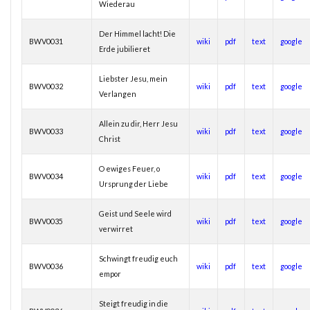
Wiederau
Der Himmel lacht! Die
BWV0031
wiki
pdf
text
google
Erde jubilieret
Liebster Jesu, mein
BWV0032
wiki
pdf
text
google
Verlangen
Allein zu dir, Herr Jesu
BWV0033
wiki
pdf
text
google
Christ
O ewiges Feuer, o
BWV0034
wiki
pdf
text
google
Ursprung der Liebe
Geist und Seele wird
BWV0035
wiki
pdf
text
google
verwirret
Schwingt freudig euch
BWV0036
wiki
pdf
text
google
empor
Steigt freudig in die