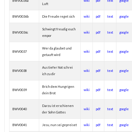
BWV0036a
wiki
pdf
text
google
Luft
BWV0036b
Die Freude reget sich
wiki
pdf
text
google
Schwingt freudig euch
BWV0036c
wiki
pdf
text
google
empor
Wer da glaubet und
BWV0037
wiki
pdf
text
google
getauft wird
Aus tiefer Not schrei
BWV0038
wiki
pdf
text
google
ich zu dir
Brich dem Hungrigen
BWV0039
wiki
pdf
text
google
dein Brot
Darzu ist erschienen
BWV0040
wiki
pdf
text
google
der Sohn Gottes
BWV0041
Jesu, nun sei gepreiset
wiki
pdf
text
google