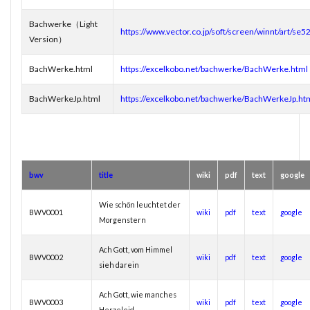
Bachwerke（Light
https://www.vector.co.jp/soft/screen/winnt/art/se
Version）
BachWerke.html
https://excelkobo.net/bachwerke/BachWerke.html
BachWerkeJp.html
https://excelkobo.net/bachwerke/BachWerkeJp.ht
o
bwv
title
wiki
pdf
text
google
Wie schön leuchtet der
BWV0001
wiki
pdf
text
google
Morgenstern
Ach Gott, vom Himmel
BWV0002
wiki
pdf
text
google
sieh darein
Ach Gott, wie manches
BWV0003
wiki
pdf
text
google
Herzeleid