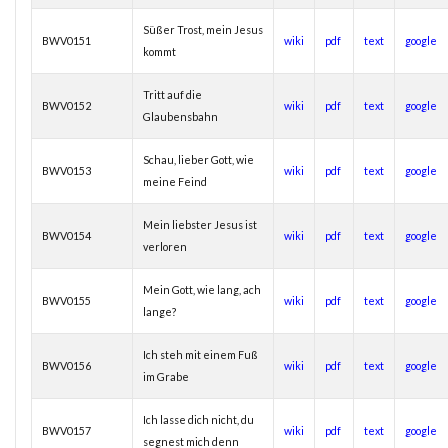
Süßer Trost, mein Jesus
BWV0151
wiki
pdf
text
google
kommt
Tritt auf die
BWV0152
wiki
pdf
text
google
Glaubensbahn
Schau, lieber Gott, wie
BWV0153
wiki
pdf
text
google
meine Feind
Mein liebster Jesus ist
BWV0154
wiki
pdf
text
google
verloren
Mein Gott, wie lang, ach
BWV0155
wiki
pdf
text
google
lange?
Ich steh mit einem Fuß
BWV0156
wiki
pdf
text
google
im Grabe
Ich lasse dich nicht, du
BWV0157
wiki
pdf
text
google
segnest mich denn