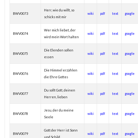
Herr, wie du willt, so
BWV0073
wiki
pdf
text
google
schicks mit mir
Wer mich liebet, der
BWV0074
wiki
pdf
text
google
wird mein Wort halten
Die Elenden sollen
BWV0075
wiki
pdf
text
google
essen
Die Himmel erzählen
BWV0076
wiki
pdf
text
google
die Ehre Gottes
Du sollt Gott, deinen
BWV0077
wiki
pdf
text
google
Herren, lieben
Jesu, der du meine
BWV0078
wiki
pdf
text
google
Seele
Gott der Herr ist Sonn
BWV0079
wiki
pdf
text
google
und Schild