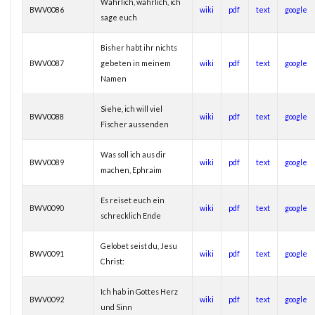
Wahrlich, wahrlich, ich
BWV0086
wiki
pdf
text
google
sage euch
Bisher habt ihr nichts
BWV0087
gebeten in meinem
wiki
pdf
text
google
Namen
Siehe, ich will viel
BWV0088
wiki
pdf
text
google
Fischer aussenden
Was soll ich aus dir
BWV0089
wiki
pdf
text
google
machen, Ephraim
Es reiset euch ein
BWV0090
wiki
pdf
text
google
schrecklich Ende
Gelobet seist du, Jesu
BWV0091
wiki
pdf
text
google
Christ:
Ich hab in Gottes Herz
BWV0092
wiki
pdf
text
google
und Sinn