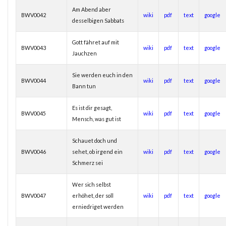
Am Abend aber
BWV0042
wiki
pdf
text
google
desselbigen Sabbats
Gott fähret auf mit
BWV0043
wiki
pdf
text
google
Jauchzen
Sie werden euch in den
BWV0044
wiki
pdf
text
google
Bann tun
Es ist dir gesagt,
BWV0045
wiki
pdf
text
google
Mensch, was gut ist
Schauet doch und
BWV0046
sehet, ob irgend ein
wiki
pdf
text
google
Schmerz sei
Wer sich selbst
BWV0047
erhöhet, der soll
wiki
pdf
text
google
erniedriget werden