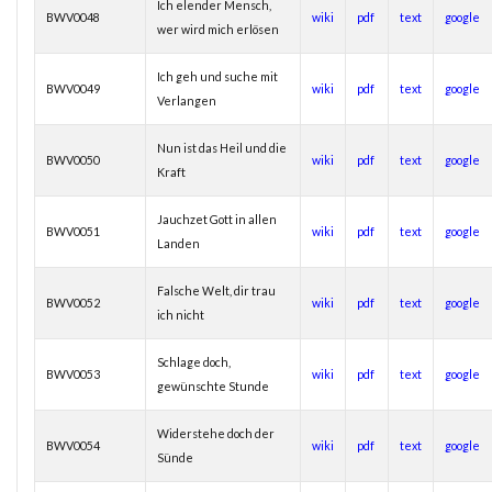
Ich elender Mensch,
BWV0048
wiki
pdf
text
google
wer wird mich erlösen
Ich geh und suche mit
BWV0049
wiki
pdf
text
google
Verlangen
Nun ist das Heil und die
BWV0050
wiki
pdf
text
google
Kraft
Jauchzet Gott in allen
BWV0051
wiki
pdf
text
google
Landen
Falsche Welt, dir trau
BWV0052
wiki
pdf
text
google
ich nicht
Schlage doch,
BWV0053
wiki
pdf
text
google
gewünschte Stunde
Widerstehe doch der
BWV0054
wiki
pdf
text
google
Sünde