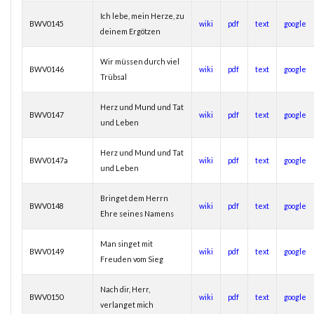
Ich lebe, mein Herze, zu
BWV0145
wiki
pdf
text
google
deinem Ergötzen
Wir müssen durch viel
BWV0146
wiki
pdf
text
google
Trübsal
Herz und Mund und Tat
BWV0147
wiki
pdf
text
google
und Leben
Herz und Mund und Tat
BWV0147a
wiki
pdf
text
google
und Leben
Bringet dem Herrn
BWV0148
wiki
pdf
text
google
Ehre seines Namens
Man singet mit
BWV0149
wiki
pdf
text
google
Freuden vom Sieg
Nach dir, Herr,
BWV0150
wiki
pdf
text
google
verlanget mich