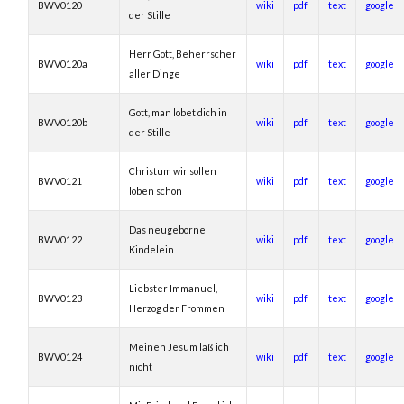
BWV0120
wiki
pdf
text
google
der Stille
Herr Gott, Beherrscher
BWV0120a
wiki
pdf
text
google
aller Dinge
Gott, man lobet dich in
BWV0120b
wiki
pdf
text
google
der Stille
Christum wir sollen
BWV0121
wiki
pdf
text
google
loben schon
Das neugeborne
BWV0122
wiki
pdf
text
google
Kindelein
Liebster Immanuel,
BWV0123
wiki
pdf
text
google
Herzog der Frommen
Meinen Jesum laß ich
BWV0124
wiki
pdf
text
google
nicht