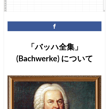
CD・DVD
#yo-yo-ma
#zelenka
#バッハ作品番号
#片山俊
#片山俊幸
#粗悪品
Access
Access Ru
AI
Bachwerke
BWV
ChatGPT
VBA
Claud
Complete Bach Works
Excel
Fredric Brown
IT講師
Johann Joachim Quantz
ODBC接続
PDF
SQLサーバ
thunderbird
VB.NET
レイアウト
不動産ソフト
「バッハ全集」
経理システム
最新データ
有給休暇管理
検索
(Bachwerke) について
決算書作成
源泉所得税
無料
現金出納帳
神は
移動
税額表
税額計算
総勘定元帳
振替伝票
財務会計
賃貸物件管理システム
資金繰り表
迷惑メ
郵便番号
金種票
金種計算
銀行支店名一覧
開
非表示
顧客管理システム
顧客管理ソフト
日記ソフ
不動産賃貸管理ソフト
住所検索
予約
予約管理
人事ソフト
人事給与ソフト
仕入在庫管理
仕入売上
仕入帳
仕訳ルール
会員名簿
会計ソフト
会計