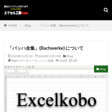
デザイン
表示速度
SEO
AMP
PWA
カテゴリー
HOME
Blog
「バッハ全集」(Bachwerke) について
タグ
「バッハ全集」(Bachwerke) について
#adrenaline
シフト管理
お気に入り
アクセスVBA
2020年12月5日
2023年11月19日
Blog
アクセスランタイム
アップサイジング
アドインソフト
BWV
,
データベース
,
バッハ全集
552回
0件
インポート
エクスポート
エクセルVBA
キャバレー
Blog
キーワード
コピー
コンボボックスによる絞り込み
スケジュール表
YouTube
セキュリティ
タスクバー
データベース
データベース設定
バッハ全集
バロッ
ファイル
フォーム
プログラムインストラクター
ホテル旅館宿泊業
マクロ設定
メルマガ配信ツール
メールの振り分け
うざい広告
Windows11
レポート