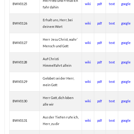
Mit Fried und Freud ich
BWV0125
wiki
pdf
text
google
fahr dahin
Erhalt uns, Herr, bei
BWV0126
wiki
pdf
text
google
deinem Wort
Herr Jesu Christ, wahr’
BWV0127
wiki
pdf
text
google
Mensch und Gott
Auf Christi
BWV0128
wiki
pdf
text
google
Himmelfahrt allein
Gelobet sei der Herr,
BWV0129
wiki
pdf
text
google
mein Gott
Herr Gott, dich loben
BWV0130
wiki
pdf
text
google
alle wir
Aus der Tiefen rufe ich,
BWV0131
wiki
pdf
text
google
Herr, zu dir