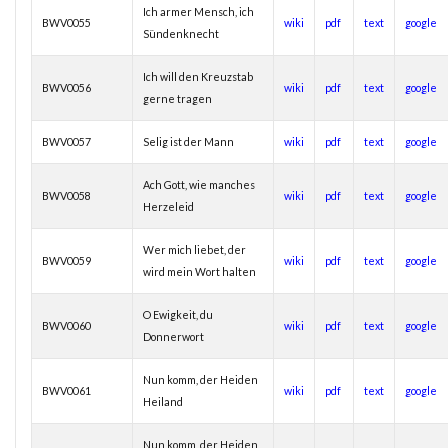
Ich armer Mensch, ich
BWV0055
wiki
pdf
text
google
Sündenknecht
Ich will den Kreuzstab
BWV0056
wiki
pdf
text
google
gerne tragen
BWV0057
Selig ist der Mann
wiki
pdf
text
google
Ach Gott, wie manches
BWV0058
wiki
pdf
text
google
Herzeleid
Wer mich liebet, der
BWV0059
wiki
pdf
text
google
wird mein Wort halten
O Ewigkeit, du
BWV0060
wiki
pdf
text
google
Donnerwort
Nun komm, der Heiden
BWV0061
wiki
pdf
text
google
Heiland
Nun komm, der Heiden