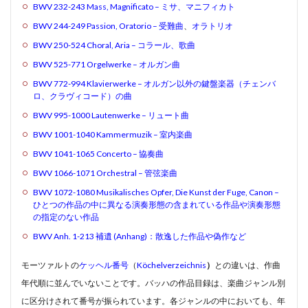
BWV 232-243 Mass, Magnificato –
ミサ、
マニフィカト
BWV 244-249 Passion, Oratorio –
受難曲
、
オラトリオ
検索
BWV 250-524 Choral, Aria –
コラール
、
歌曲
BWV 525-771 Orgelwerke –
オルガン
曲
BWV 772-994 Klavierwerke – オルガン以外の
鍵盤楽器
（
チェンバ
ロ
、
クラヴィコード
）の曲
BWV 995-1000 Lautenwerke –
リュート
曲
BWV 1001-1040 Kammermuzik –
室内楽
曲
BWV 1041-1065 Concerto –
協奏曲
BWV 1066-1071 Orchestral –
管弦楽曲
BWV 1072-1080 Musikalisches Opfer, Die Kunst der Fuge, Canon –
ひとつの作品の中に異なる演奏形態の含まれている作品や演奏形態
の指定のない作品
BWV Anh. 1-213 補遺 (Anhang)：散逸した作品や偽作など
モーツァルトの
ケッヘル番号
（
Köchelverzeichnis
）
との違いは、作曲
年代順に並んでいないことです。バッハの作品目録は、楽曲ジャンル別
に区分けされて番号が振られています。各ジャンルの中においても、年