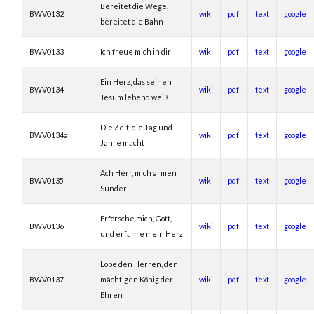
Bereitet die Wege,
BWV0132
wiki
pdf
text
google
bereitet die Bahn
BWV0133
Ich freue mich in dir
wiki
pdf
text
google
Ein Herz, das seinen
BWV0134
wiki
pdf
text
google
Jesum lebend weiß
Die Zeit, die Tag und
BWV0134a
wiki
pdf
text
google
Jahre macht
Ach Herr, mich armen
BWV0135
wiki
pdf
text
google
Sünder
Erforsche mich, Gott,
BWV0136
wiki
pdf
text
google
und erfahre mein Herz
Lobe den Herren, den
BWV0137
mächtigen König der
wiki
pdf
text
google
Ehren