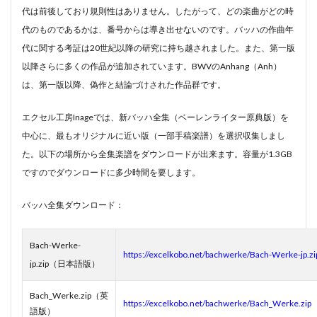
代は前後しており規則性はありません。したがって、どの楽曲がどの時
代のものであるかは、番号からは導き出せないのです。バッハの作曲年
代に関する考証は20世紀以降の研究に持ち越されました。また、第一版
以降さらに多くの作品が追加されています。BWVのAnhang（Anh）
は、第一版以降、偽作と結論づけされた作品群です。
エクセル工房Inageでは、新バッハ全集（ベーレンライター原典版）を
中心に、最もオリジナルに近い版（一部手稿楽譜）を選択収集しまし
た。以下の場所から全集楽譜をダウンロードが出来ます。容量が1.3GB
ですのでダウンロードに多少時間を要します。
バッハ全集ダウンロード：
Bach-Werke-
https://excelkobo.net/bachwerke/Bach-Werke-jp.zi
jp.zip（日本語版）
Bach_Werke.zip（英
https://excelkobo.net/bachwerke/Bach_Werke.zip
語版）