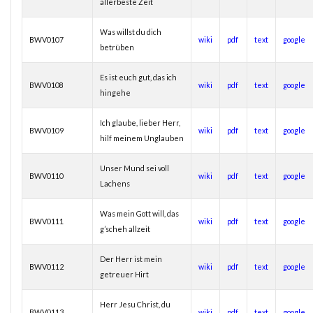
allerbeste Zeit
Was willst du dich
BWV0107
wiki
pdf
text
google
betrüben
Es ist euch gut, das ich
BWV0108
wiki
pdf
text
google
hingehe
Ich glaube, lieber Herr,
BWV0109
wiki
pdf
text
google
hilf meinem Unglauben
Unser Mund sei voll
BWV0110
wiki
pdf
text
google
Lachens
Was mein Gott will, das
BWV0111
wiki
pdf
text
google
g’scheh allzeit
Der Herr ist mein
BWV0112
wiki
pdf
text
google
getreuer Hirt
Herr Jesu Christ, du
BWV0113
wiki
pdf
text
google