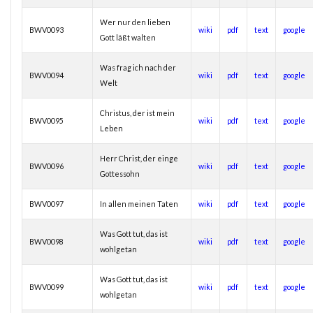
Wer nur den lieben
BWV0093
wiki
pdf
text
google
Gott läßt walten
Was frag ich nach der
BWV0094
wiki
pdf
text
google
Welt
Christus, der ist mein
BWV0095
wiki
pdf
text
google
Leben
Herr Christ, der einge
BWV0096
wiki
pdf
text
google
Gottessohn
BWV0097
In allen meinen Taten
wiki
pdf
text
google
Was Gott tut, das ist
BWV0098
wiki
pdf
text
google
wohlgetan
Was Gott tut, das ist
BWV0099
wiki
pdf
text
google
wohlgetan