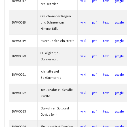
BWV0017
wiki
pdf
text
google
preiset mich
Gleichwie der Regen
BWV0018
und Schnee vom
wiki
pdf
text
google
Himmel fällt
BWV0019
Es erhub sich ein Streit
wiki
pdf
text
google
O Ewigkeit, du
BWV0020
wiki
pdf
text
google
Donnerwort
Ich hatte viel
BWV0021
wiki
pdf
text
google
Bekümmernis
Jesus nahm zu sich die
BWV0022
wiki
pdf
text
google
Zwölfe
Du wahrer Gott und
BWV0023
wiki
pdf
text
google
Davids Sohn
BWV0024
Ein ungefärbt Gemüte
wiki
pdf
text
google