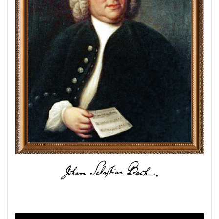
会費徴収
全国駅名一覧
扶養家族
功罪
原価管
原価計算ソフト
名簿ソフト
図書管理
売上在庫管理
変更
家計簿
帳票印刷
帳簿作成
手形管理
#werckmeister
#wagner
#allemande
#film
#c
#corelli
#couperin
#delalande
#demon
#diary
#dopamine
#dowland
#drug
#eberlin
#english
#Faustus
#flute
#comedy
#flutesonata
#forqu
#fugue
#gavotte
#Genaux
#gigue
#Giustini
#goldbergvariations
#handel
#hotteterre
#jacquetd
#jaroussky
#jazz
#composer
#clavier
#kirkby
#bonporti
#amadeus
#bach
#bach #cantata
#b
#bach、 #cantata、 #片山t俊幸
#balbastre
#ballet
#b
#baroque #bach #cantata #片山俊幸
#baroque#bach
#barto
#bassocontinuo
#blavet
#boysoprano
#classic
#brunodesá
#buxtehude
#byrd
#cadenza
#cal