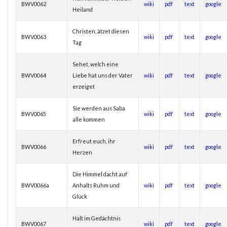
BWV0062
wiki
pdf
text
google
Heiland
Christen, ätzet diesen
BWV0063
wiki
pdf
text
google
Tag
Sehet, welch eine
BWV0064
Liebe hat uns der Vater
wiki
pdf
text
google
erzeiget
Sie werden aus Saba
BWV0065
wiki
pdf
text
google
alle kommen
Erfreut euch, ihr
BWV0066
wiki
pdf
text
google
Herzen
Die Himmel dacht auf
BWV0066a
Anhalts Ruhm und
wiki
pdf
text
google
Glück
Halt im Gedächtnis
BWV0067
wiki
pdf
text
google