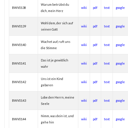
Warum betrübst du
BWV0138
wiki
pdf
text
google
dich, mein Herz
Wohl dem, der sich auf
BWV0139
wiki
pdf
text
google
seinen Gott
Wachet auf, ruft uns
BWV0140
wiki
pdf
text
google
die Stimme
Das ist je gewißlich
BWV0141
wiki
pdf
text
google
wahr
Uns ist ein Kind
BWV0142
wiki
pdf
text
google
geboren
Lobe den Herrn, meine
BWV0143
wiki
pdf
text
google
Seele
Nimm, was dein ist, und
BWV0144
wiki
pdf
text
google
gehe hin