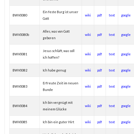
Ein feste Burg ist unser
BWV0080
wiki
pdf
text
google
Gott
Alles, was von Gott
BWV0080b
wiki
pdf
text
google
geboren
Jesus schläft, was soll
BWV0081
wiki
pdf
text
google
ich hoffen?
BWV0082
Ich habe genug
wiki
pdf
text
google
Erfreute Zeit im neuen
BWV0083
wiki
pdf
text
google
Bunde
Ich bin vergnügt mit
BWV0084
wiki
pdf
text
google
meinem Glücke
BWV0085
Ich bin ein guter Hirt
wiki
pdf
text
google