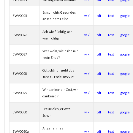
Es ist nichts Gesundes
BWV0025
wiki
pdf
text
google
an meinem Leibe
Ach wie flüchtig, ach
BWV0026
wiki
pdf
text
google
wie nichtig
Wer weiß, wie nahe mir
BWV0027
wiki
pdf
text
google
mein Ende?
Gottlob! nun geht das
BWV0028
wiki
pdf
text
google
Jahr zu Ende, BWV 28
Wir danken dir, Gott, wir
BWV0029
wiki
pdf
text
google
danken dir
Freue dich, erlöste
BWV0030
wiki
pdf
text
google
Schar
Angenehmes
BWV0030a
wiki
pdf
text
google