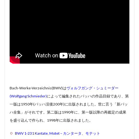
#canon
#cantata
#charpentier
#ChayGPT
#che
#chopin
#chorale
#kaiser
#Kirnberger
#vivaldi
#sopranista
#quantz
#quartet
#rameau
#rena
#requiem
#saintecolombe
#salieri
#sarabande
#sequenz
#serotonin
#siciliano
#SSD
#portrait
#strictfugue
#Summary
#takijikobayashi
#tartini
#telemann
#temperament
#theorbo
#thomasmann
#triosonata
#vallotti
#vitali
#purcell
#porpora
#lambert
#motet
#lazarevitch
#leclair
#Lezhn
Bach-Werke-Verzeichnis(BWV)は
ヴォルフガング・シュミーダー
#lully
#lute
#magnificat
#marais
#mass
(Wolfgang Schmieder)
によって編集されたバッハの作品目録であり、第
#mass #片山俊幸
#mattheson
#meantone
#menuet
一版は1950年(バッハ没後200年)に出版されました。世に言う「新バッ
#merula
#mozart
#piccinni
#munrow
#Nanjin
ハ全集」がそれです。第二版は1990年に、第一版以降の再鑑定の成果
#nardini
#naturaltrunpet
#nockturne
#oboe
#
を盛り込んで作られ、1998年に出版されました。
#oratorio
#passion
#pepys
#pergolesi
#piano
BW
V 1-231 Kantate, Motet –
カンタータ
、
モテット
#pianosonata
顧客管理名簿