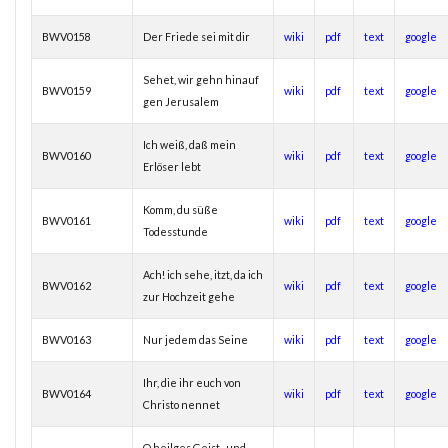
BWV0158
Der Friede sei mit dir
wiki
pdf
text
google
Sehet, wir gehn hinauf
BWV0159
wiki
pdf
text
google
gen Jerusalem
Ich weiß, daß mein
BWV0160
wiki
pdf
text
google
Erlöser lebt
Komm, du süße
BWV0161
wiki
pdf
text
google
Todesstunde
Ach! ich sehe, itzt, da ich
BWV0162
wiki
pdf
text
google
zur Hochzeit gehe
BWV0163
Nur jedem das Seine
wiki
pdf
text
google
Ihr, die ihr euch von
BWV0164
wiki
pdf
text
google
Christo nennet
O heilges Geist- und