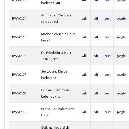
höchstes Gut
Ach, lieben Christen,
BWV0114
wiki
pdf
text
google
seid getrost
Mache dich, mein Geist,
BWV0115
wiki
pdf
text
google
bereit
Du Friedefürst, Herr
BWV0116
wiki
pdf
text
google
Jesu Christ
Sei Lob und Ehr dem
BWV0117
wiki
pdf
text
google
höchsten Gut
O Jesu Christ, meins
BWV0118
wiki
pdf
text
google
Lebens Licht
Preise, Jerusalem, den
BWV0119
wiki
pdf
text
google
Herrn
Gott, man lobet dich in