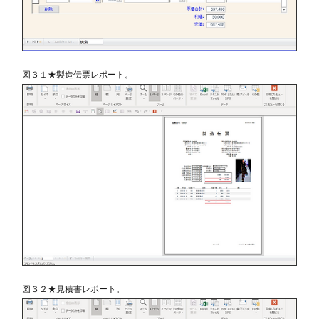
図３１★製造伝票レポート。
図３２★見積書レポート。