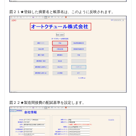
図２１★登録した摘要名と帳票名は、このように反映されます。
図２２★製造間接費の配賦基準を設定します。