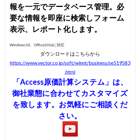
報を一元でデータベース管理。必
賃貸物件管理システム
資金繰り表
迷惑メール
要な情報を即座に検索しフォーム
郵便番号
金種票
金種計算
銀行支店名一覧
表示、レポート化します。
開けない
非表示
顧客管理システム
顧客管理ソフト
日記ソフト
抽出
Windows10、Office2016に対応​
不動産賃貸管理ソフト
住所検索
予約
ダウンロードはこちらから
予約管理
人事システム
人事ソフト
https://www.vector.co.jp/soft/winnt/business/se519583
人事給与ソフト
仕入在庫管理
仕入売上在庫管理
.html
仕入帳
仕訳ルール
会員名簿
会計ソフト
「Access原価計算システム」は、
会計帳簿
会費徴収
全国駅名一覧
扶養家族
御社業態に合わせてカスタマイズ
功罪
原価管理システム
原価計算ソフト
名簿ソフト
図書管理
売上在庫管理
売上帳
を致します。お気軽にご相談くだ
変更
家計簿
帳票印刷
帳簿作成
さい。
手形管理
手形記入帳
#werckmeister
#wagner
#allemande
#film
#concerto
#corelli
#couperin
#delalande
#demon