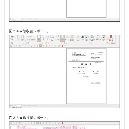
図３４★領収書レポート。
図３５★送り状レポート。