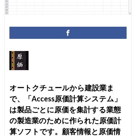
マクロ設定
メルマガ配信ツール
メールの振り分け
うざい広告
Windows11
レポート
CD・DVD
#yo-yo-ma
#zelenka
#バッハ作品番号
#中国製
#片山俊
#片山俊幸
#粗悪品
Access
Access Runtime
AI
Bachwerke
BWV
ChatGPT
VBA
Claude
Complete Bach Works
Excel
Fredric Brown
IT講師
J.S.Bach
Johann Joachim Quantz
ODBC接続
PDF
SQLサーバー
SSMS
オートクチュールから建設業ま
thunderbird
VB.NET
レイアウト
で、「Access原価計算システム」
不動産ソフト
#weiss
経理システム
は製品ごとに原価を集計する業態
最新データ
有給休暇管理
検索
歯科医院
決算書作成
源泉所得税
無料
現金出納帳
の製造業のために作られた原価計
神は存在するか？
移動
税額表
税額計算
算ソフトです。顧客情報と原価情
総勘定元帳
振替伝票
試算表
財務会計