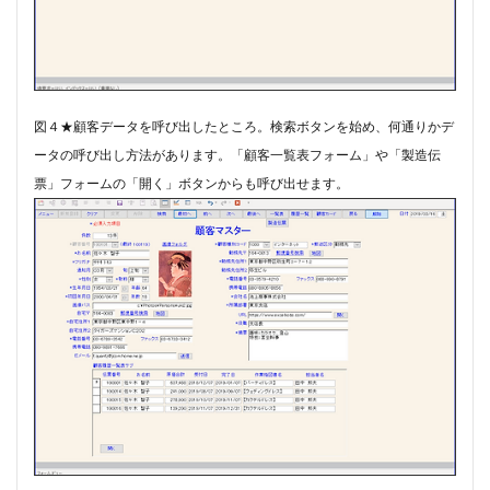
#munrow
#Nanjing
#nardini
#naturaltrunpet
#nockturne
#oboe
#opera
#oratorio
#passion
#pepys
#pergolesi
#piano
#pianosonata
顧客管理名簿
図４★顧客データを呼び出したところ。​検索ボタンを始め、何通りかデ
ータの呼び出し方法があります。「顧客一覧表フォーム」や「製造伝
検索
票」フォームの「開く」ボタンからも呼び出せます。