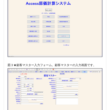
#chedeville
#chopin
#chorale
#kaiser
#Kirnberger
#vivaldi
#sopranista
#quantz
#quartet
#rameau
#renaissance
#requiem
#saintecolombe
#salieri
#sarabande
#schutz
#sequenz
#serotonin
#siciliano
#SSD
#portrait
#strictfugue
#Summary
#takijikobayashi
#tartini
#taskbar
#telemann
#temperament
#theorbo
#thomasmann
図３★顧客マスター入力フォーム。​顧客マスターの入力画面です。
#treble
#triosonata
#vallotti
#vitali
#purcell
#porpora
#lambert
#motet
#lazarevitch
#leclair
#Lezhneva
#lully
#lute
#magnificat
#marais
#mass
#mass #片山俊幸
#mattheson
#meantone
#menuet
#merula
#mozart
#piccinni