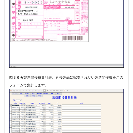
図３６★製造間接費集計表。​直接製品に賦課されない製造間接費をこの
フォームで集計します。