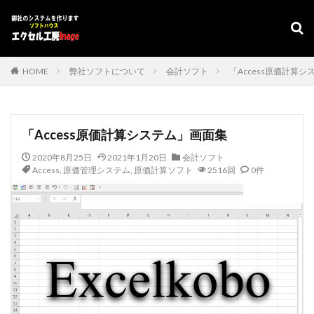
デザイン
表示速度
SEO
AMP
PWA
カテゴリー
HOME
弊社ソフトについて
会計ソフト
「Access原価計算
タグ
「Access原価計算システム」画面集
#adrenaline
シフト管理
お気に入り
2020年8月25日
2021年1月20日
会計ソフト
アクセスVBA
アクセスランタイム
Access
,
原価管理システム
,
原価計算ソフト
2516回
0件
アップサイジング
アドインソフト
インポート
会計ソフト
エクスポート
エクセルVBA
キャバレー
キーワード
コピー
コンボボックスによる絞り込み
スケジュール表
YouTube
セキュリティ
タスクバー
データベース
データベース設定
バッハ全集
バロック
ファイル
フォーム
プログラムインストラクター
ホテル旅館宿泊業