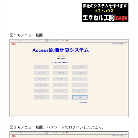
#diary
#dopamine
#dowland
#drug
#eberlin
#englishsuites
#Faustus
#flute
#comedy
#flutesonata
#forqueray
#fugue
図１★メニュー画面
#gavotte
#Genaux
#gigue
#Giustini
#goldbergvariations
#handel
#hotteterre
#jacquetdelaguerre
#jaroussky
#jazz
#composer
#clavier
#kirkby
#bonporti
#amadeus
#bach
#bach #cantata
#bach #片山俊幸
#bach、 #cantata、 #片山t俊幸
#balbastre
#ballet
#baroque #bach
#baroque #bach #cantata #片山俊幸
#baroque#bach
#bartoli
#bassocontinuo
#blavet
#boysoprano
#classic
#Brüggen
#brunodesá
図２★メニュー画面。パスワードでログインしたところ。
#buxtehude
#byrd
#cadenza
#caldara
#canon
#cantata
#charpentier
#ChayGPT