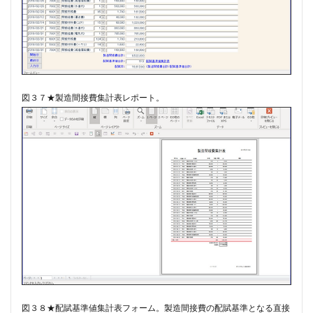
図３７★製造間接費集計表レポート。
図３８★配賦基準値集計表フォーム。​製造間接費の配賦基準となる直接