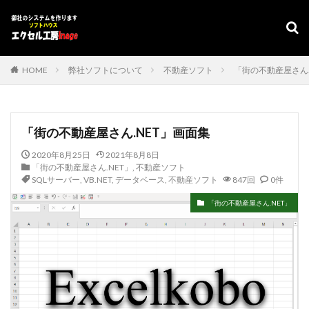
デザイン
表示速度
SEO
AMP
PWA
カテゴリー
HOME
弊社ソフトについて
不動産ソフト
「街の不動産屋さん.
タグ
「街の不動産屋さん.NET」画面集
#adrenaline
シフト管理
お気に入り
2020年8月25日
2021年8月8日
アクセスVBA
アクセスランタイム
「街の不動産屋さん.NET」
,
不動産ソフト
SQLサーバー
,
VB.NET
,
データベース
,
不動産ソフト
847回
0件
アップサイジング
アドインソフト
インポート
エクスポート
エクセルVBA
キャバレー
「街の不動産屋さん.NET」
キーワード
コピー
コンボボックスによる絞り込み
スケジュール表
YouTube
セキュリティ
タスクバー
データベース
データベース設定
バッハ全集
バロック
ファイル
フォーム
プログラムインストラクター
ホテル旅館宿泊業