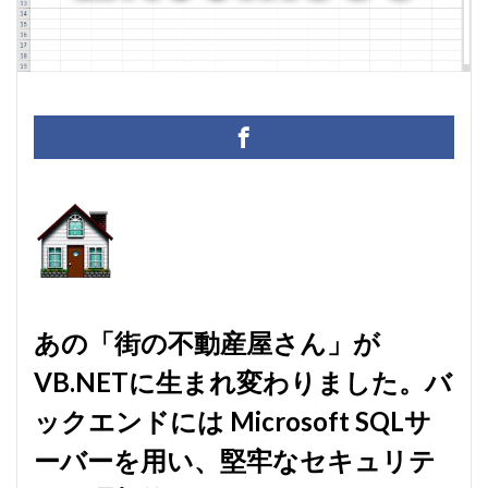
マクロ設定
メルマガ配信ツール
メールの振り分け
うざい広告
Windows11
レポート
CD・DVD
#yo-yo-ma
#zelenka
#バッハ作品番号
#中国製
#片山俊
#片山俊幸
#粗悪品
Access
Access Runtime
AI
Bachwerke
BWV
ChatGPT
VBA
Claude
Complete Bach Works
Excel
Fredric Brown
IT講師
J.S.Bach
Johann Joachim Quantz
ODBC接続
PDF
SQLサーバー
SSMS
thunderbird
VB.NET
レイアウト
あの「街の不動産屋さん」が
不動産ソフト
#weiss
経理システム
VB.NETに生まれ変わりました。バ
最新データ
有給休暇管理
検索
歯科医院
ックエンドには Microsoft SQLサ
決算書作成
源泉所得税
無料
現金出納帳
神は存在するか？
移動
税額表
税額計算
ーバーを用い、堅牢なセキュリテ
総勘定元帳
振替伝票
試算表
財務会計