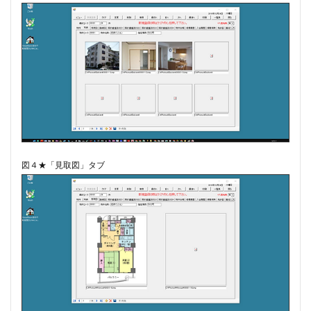
#munrow
#Nanjing
#nardini
#naturaltrunpet
#nockturne
#oboe
#opera
#oratorio
#passion
#pepys
#pergolesi
#piano
#pianosonata
顧客管理名簿
検索
図４★「見取図」タブ