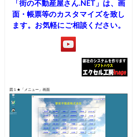
「街の不動産屋さん.NET」は、画
#diary
#dopamine
#dowland
#drug
面・帳票等のカスタマイズを致し
#eberlin
#englishsuites
#Faustus
#flute
ます。お気軽にご相談ください。
#comedy
#flutesonata
#forqueray
#fugue
#gavotte
#Genaux
#gigue
#Giustini
#goldbergvariations
#handel
#hotteterre
?
#jacquetdelaguerre
#jaroussky
#jazz
#composer
#clavier
#kirkby
#bonporti
#amadeus
#bach
#bach #cantata
#bach #片山俊幸
#bach、 #cantata、 #片山t俊幸
図１★「メニュー」画面
#balbastre
#ballet
#baroque #bach
#baroque #bach #cantata #片山俊幸
#baroque#bach
#bartoli
#bassocontinuo
#blavet
#boysoprano
#classic
#Brüggen
#brunodesá
#buxtehude
#byrd
#cadenza
#caldara
#canon
#cantata
#charpentier
#ChayGPT