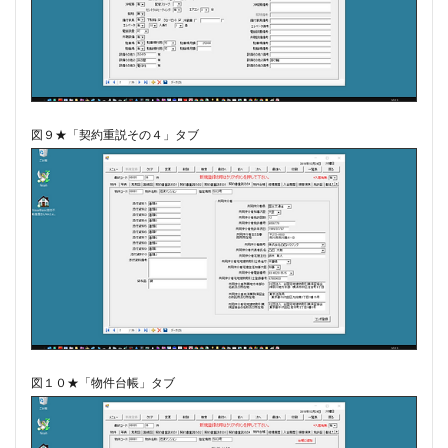
図９★「契約重説その４」タブ
図１０★「物件台帳」タブ