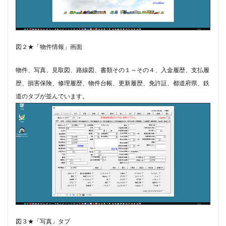
#chedeville
#chopin
#chorale
#kaiser
#Kirnberger
#vivaldi
#sopranista
#quantz
#quartet
#rameau
#renaissance
#requiem
図２★「物件情報」画面
#saintecolombe
#salieri
#sarabande
#schutz
物件、写真、見取図、路線図、書類その１～その４、入金履歴、支払履
#sequenz
#serotonin
#siciliano
#SSD
歴、損害保険、修理履歴、物件台帳、更新履歴、免許証、都道府県、鉄
#portrait
#strictfugue
#Summary
道のタブが並んでいます。
#takijikobayashi
#tartini
#taskbar
#telemann
#temperament
#theorbo
#thomasmann
#treble
#triosonata
#vallotti
#vitali
#purcell
#porpora
#lambert
#motet
#lazarevitch
#leclair
#Lezhneva
#lully
#lute
#magnificat
#marais
#mass
#mass #片山俊幸
#mattheson
#meantone
#menuet
#merula
#mozart
#piccinni
図３★「写真」タブ