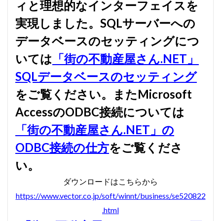
ィと理想的なインターフェイスを
賃貸物件管理システム
資金繰り表
迷惑メール
実現しました。SQLサーバーへの
郵便番号
金種票
金種計算
銀行支店名一覧
データベースのセッティングにつ
開けない
非表示
顧客管理システム
いては
「街の不動産屋さん.NET」
顧客管理ソフト
日記ソフト
抽出
不動産賃貸管理ソフト
住所検索
予約
SQLデータベースのセッティング
予約管理
人事システム
人事ソフト
をご覧ください。またMicrosoft
人事給与ソフト
仕入在庫管理
仕入売上在庫管理
AccessのODBC接続については
仕入帳
仕訳ルール
会員名簿
会計ソフト
「街の不動産屋さん.NET」の
会計帳簿
会費徴収
全国駅名一覧
扶養家族
ODBC接続の仕方
をご覧くださ
功罪
原価管理システム
原価計算ソフト
名簿ソフト
図書管理
売上在庫管理
売上帳
い。
変更
家計簿
帳票印刷
帳簿作成
ダウンロードはこちらから
手形管理
手形記入帳
#werckmeister
https://www.vector.co.jp/soft/winnt/business/se520822
#wagner
#allemande
#film
#concerto
.html
#corelli
#couperin
#delalande
#demon