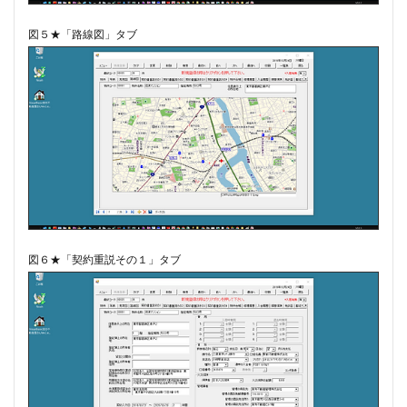
図５★「路線図」タブ
図６★「契約重説その１」タブ