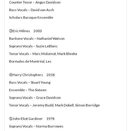
Counter Tenor – Angus Davidson
#diary
#dopamine
#dowland
#drug
Bass Vocals – David van Asch
#eberlin
#englishsuites
#Faustus
#flute
Scholars Baroque Ensemble
#comedy
#flutesonata
#forqueray
#fugue
③Eric Milnes 2003
#gavotte
#Genaux
#gigue
#Giustini
Baritone Vocals – Nathaniel Watson
#goldbergvariations
#handel
#hotteterre
Soprano Vocals – Suzie LeBlanc
#jacquetdelaguerre
#jaroussky
#jazz
Tenor Vocals – Marc Molomot, Mark Bleeke
#composer
#clavier
#kirkby
#bonporti
Boréades de Montréal, Les
#amadeus
#bach
#bach #cantata
④Harry Christophers 2018
#bach #片山俊幸
#bach、 #cantata、 #片山t俊幸
Bass Vocals – Stuart Young
#balbastre
#ballet
#baroque #bach
Ensemble – The Sixteen
#baroque #bach #cantata #片山俊幸
#baroque#bach
Soprano Vocals – Grace Davidson
#bartoli
#bassocontinuo
#blavet
Tenor Vocals – Jeremy Budd, Mark Dobell, Simon Berridge
#boysoprano
#classic
#Brüggen
#brunodesá
⑤John Eliot Gardiner 1978
#buxtehude
#byrd
#cadenza
#caldara
Soprano Vocals – Norma Burrowes
#canon
#cantata
#charpentier
#ChayGPT