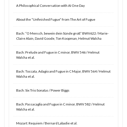
A Philosophical Conversation with AI One Day
About the “Unfinished Fugue” from The Art of Fugue
Bach: “O Mensch, bewein dein Sünde groß” BWV622 / Marie-
Claire Alain, David Goode, Ton Koopman, Helmut Walcha
Bach: Prelude and Fugue in C minor, BWV 546 / Helmut
Walcha et al.
Bach: Toccata, Adagio and Fugue in C Major, BWV 564 / Helmut
Walcha et al.
Bach: Six Trio Sonatas / Power Biggs
Bach: Passacaglia and Fugue in C minor, BWV 582 / Helmut
Walcha et al.
Mozart: Requiem / Bernard Labadie et al.