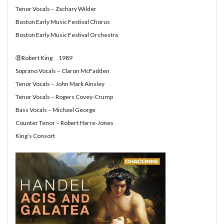
#munrow
#Nanjing
#nardini
#naturaltrunpet
Tenor Vocals – Zachary Wilder
#nockturne
#oboe
#opera
#oratorio
Boston Early Music Festival Chorus
#passion
#pepys
#pergolesi
#piano
Boston Early Music Festival Orchestra
#pianosonata
顧客管理名簿
⑧Robert King 1989
Soprano Vocals – Claron McFadden
検索
Tenor Vocals – John Mark Ainsley
Tenor Vocals – Rogers Covey-Crump
Bass Vocals – Michael George
Counter Tenor – Robert Harre-Jones
King’s Consort