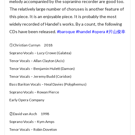
melody accompanied by the sopranino recorder are good too.
賃貸物件管理システム
資金繰り表
迷惑メール
The relatively large number of choruses is another feature of
this piece. It is an enjoyable piece. It is probably the most
郵便番号
金種票
金種計算
銀行支店名一覧
widely recorded of Handel’s works. By a count, the following
開けない
非表示
顧客管理システム
CDs have been released.
#baroque
#handel
#opera
#片山俊幸
顧客管理ソフト
日記ソフト
抽出
不動産賃貸管理ソフト
住所検索
予約
①Christian Curnyn 2018
Soprano Vocals – Lucy Crowe (Galatea)
予約管理
人事システム
人事ソフト
Tenor Vocals – Allan Clayton (Acis)
人事給与ソフト
仕入在庫管理
仕入売上在庫管理
Tenor Vocals – Benjamin Hulett (Damon)
仕入帳
仕訳ルール
会員名簿
会計ソフト
Tenor Vocals – Jeremy Budd (Coridon)
会計帳簿
会費徴収
全国駅名一覧
扶養家族
Bass Bariton Vocals – Neal Davies (Polyphemus)
功罪
原価管理システム
原価計算ソフト
Soprano Vocals – Rowan Pierce
名簿ソフト
図書管理
売上在庫管理
売上帳
Early Opera Company
変更
家計簿
帳票印刷
帳簿作成
②David van Asch 1998
手形管理
手形記入帳
#werckmeister
Soprano Vocals – Kym Amps
#wagner
#allemande
#film
#concerto
Tenor Vocals – Robin Doveton
#corelli
#couperin
#delalande
#demon