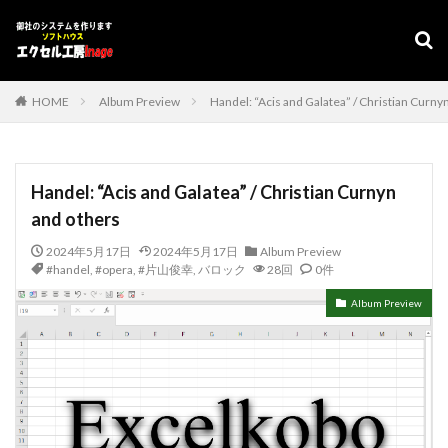
デザイン
表示速度
SEO
AMP
PWA
カテゴリー
HOME
Album Preview
Handel: “Acis and Galatea” / Christian Curny
タグ
Handel: “Acis and Galatea” / Christian Curnyn
#adrenaline
シフト管理
お気に入り
and others
アクセスVBA
アクセスランタイム
2024年5月17日
2024年5月17日
Album Preview
アップサイジング
アドインソフト
インポート
#handel
,
#opera
,
#片山俊幸
,
バロック
28回
0件
エクスポート
エクセルVBA
キャバレー
Album Preview
キーワード
コピー
コンボボックスによる絞り込み
スケジュール表
YouTube
セキュリティ
タスクバー
データベース
データベース設定
バッハ全集
バロック
ファイル
フォーム
プログラムインストラクター
ホテル旅館宿泊業