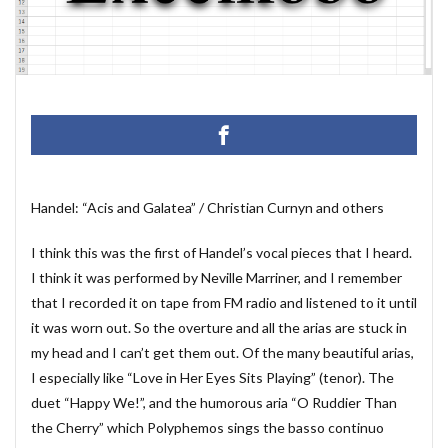
マクロ設定
メルマガ配信ツール
メールの振り分け
うざい広告
Windows11
レポート
CD・DVD
#yo-yo-ma
#zelenka
#バッハ作品番号
#中国製
#片山俊
#片山俊幸
#粗悪品
Access
Access Runtime
AI
Bachwerke
BWV
ChatGPT
VBA
Claude
Complete Bach Works
Excel
Fredric Brown
Handel: “Acis and Galatea” / Christian Curnyn and others
IT講師
J.S.Bach
Johann Joachim Quantz
I think this was the first of Handel’s vocal pieces that I heard.
ODBC接続
PDF
SQLサーバー
SSMS
I think it was performed by Neville Marriner, and I remember
thunderbird
VB.NET
レイアウト
that I recorded it on tape from FM radio and listened to it until
不動産ソフト
#weiss
経理システム
it was worn out. So the overture and all the arias are stuck in
my head and I can’t get them out. Of the many beautiful arias,
最新データ
有給休暇管理
検索
歯科医院
I especially like “Love in Her Eyes Sits Playing” (tenor). The
決算書作成
源泉所得税
無料
現金出納帳
duet “Happy We!”, and the humorous aria “O Ruddier Than
神は存在するか？
移動
税額表
税額計算
the Cherry” which Polyphemos sings the basso continuo
総勘定元帳
振替伝票
試算表
財務会計