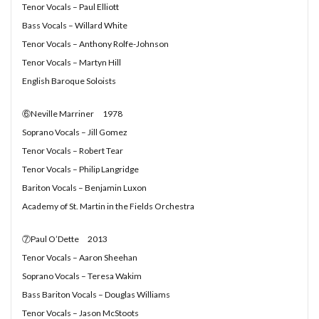
Tenor Vocals – Paul Elliott
#chedeville
#chopin
#chorale
#kaiser
Bass Vocals – Willard White
#Kirnberger
#vivaldi
#sopranista
#quantz
Tenor Vocals – Anthony Rolfe-Johnson
Tenor Vocals – Martyn Hill
#quartet
#rameau
#renaissance
#requiem
English Baroque Soloists
#saintecolombe
#salieri
#sarabande
#schutz
#sequenz
#serotonin
#siciliano
#SSD
⑥Neville Marriner 1978
#portrait
#strictfugue
#Summary
Soprano Vocals – Jill Gomez
#takijikobayashi
#tartini
#taskbar
#telemann
Tenor Vocals – Robert Tear
Tenor Vocals – Philip Langridge
#temperament
#theorbo
#thomasmann
Bariton Vocals – Benjamin Luxon
#treble
#triosonata
#vallotti
#vitali
Academy of St. Martin in the Fields Orchestra
#purcell
#porpora
#lambert
#motet
#lazarevitch
#leclair
#Lezhneva
#lully
⑦Paul O’Dette 2013
#lute
#magnificat
#marais
#mass
Tenor Vocals – Aaron Sheehan
Soprano Vocals – Teresa Wakim
#mass #片山俊幸
#mattheson
#meantone
Bass Bariton Vocals – Douglas Williams
#menuet
#merula
#mozart
#piccinni
Tenor Vocals – Jason McStoots