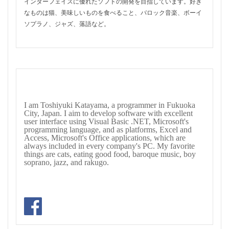
インターフェイスに優れたソフトの開発を目指しています。好き
なものは猫、美味しいものを食べること、バロック音楽、ボーイ
ソプラノ、ジャズ、落語など。
I am Toshiyuki Katayama, a programmer in Fukuoka
City, Japan. I aim to develop software with excellent
user interface using Visual Basic .NET, Microsoft's
programming language, and as platforms, Excel and
Access, Microsoft's Office applications, which are
always included in every company's PC. My favorite
things are cats, eating good food, baroque music, boy
soprano, jazz, and rakugo.