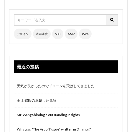
デザイン
表示速度
SEO
AMP
PWA
最近の投稿
天気が良かったのでドローンを飛ばしてきました
王 士銘氏の卓越した見解
Mr. Wang Shiming’s outstanding insights
Why was “The Art of Fugue” written in D minor?