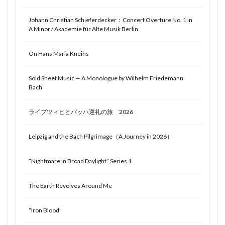
Johann Christian Schieferdecker：Concert Overture No. 1 in
A Minor / Akademie für Alte Musik Berlin
On Hans Maria Kneihs
Sold Sheet Music — A Monologue by Wilhelm Friedemann
Bach
ライプツィヒとバッハ巡礼の旅 2026
Leipzig and the Bach Pilgrimage（A Journey in 2026）
“Nightmare in Broad Daylight” Series 1
The Earth Revolves Around Me
“Iron Blood”