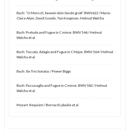
Bach: “O Mensch, bewein dein Sünde groß” BWV622 / Marie-
Claire Alain, David Goode, Ton Koopman, Helmut Walcha
Bach: Prelude and Fugue in C minor, BWV 546 / Helmut
Walcha et al.
Bach: Toccata, Adagio and Fugue in C Major, BWV 564 / Helmut
Walcha et al.
Bach: Six Trio Sonatas / Power Biggs
Bach: Passacaglia and Fugue in C minor, BWV 582 / Helmut
Walcha et al.
Mozart: Requiem / Bernard Labadie et al.