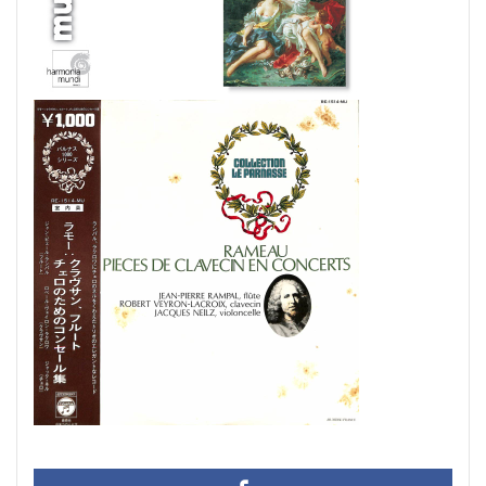
#chedeville
#chopin
#chorale
#kaiser
#Kirnberger
#vivaldi
#sopranista
#quantz
#quartet
#rameau
#renaissance
#requiem
#saintecolombe
#salieri
#sarabande
#schutz
#sequenz
#serotonin
#siciliano
#SSD
#portrait
#strictfugue
#Summary
#takijikobayashi
#tartini
#taskbar
#telemann
#temperament
#theorbo
#thomasmann
#treble
#triosonata
#vallotti
#vitali
#purcell
#porpora
#lambert
#motet
#lazarevitch
#leclair
#Lezhneva
#lully
#lute
#magnificat
#marais
#mass
#mass #片山俊幸
#mattheson
#meantone
#menuet
#merula
#mozart
#piccinni