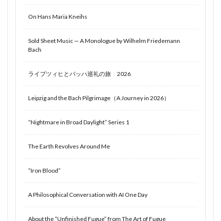
On Hans Maria Kneihs
Sold Sheet Music — A Monologue by Wilhelm Friedemann
Bach
ライプツィヒとバッハ巡礼の旅 2026
Leipzig and the Bach Pilgrimage（A Journey in 2026）
“Nightmare in Broad Daylight” Series 1
The Earth Revolves Around Me
“Iron Blood”
A Philosophical Conversation with AI One Day
About the “Unfinished Fugue” from The Art of Fugue