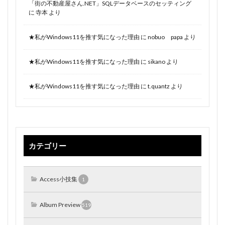
「街の不動産屋さん.NET」SQLデータベースのセッティング
に
寺本
より
★私がWindows11を推す気になった理由
に
nobuo papa
より
★私がWindows11を推す気になった理由
に
sikano
より
★私がWindows11を推す気になった理由
に
t.quantz
より
カテゴリー
Access小技集
1
Album Preview
519