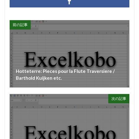
#munrow
#Nanjing
#nardini
#naturaltrunpet
#nockturne
#oboe
#opera
#oratorio
#passion
#pepys
#pergolesi
#piano
前の記事
#pianosonata
顧客管理名簿
検索
Hotteterre: Pieces pour la Flute Traversiere /
Barthold Kuijken etc.
次の記事