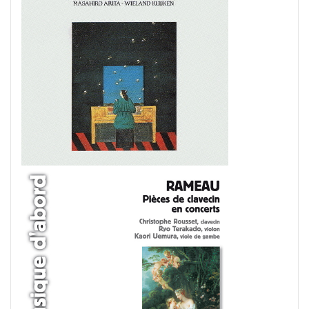
#diary
#dopamine
#dowland
#drug
#eberlin
#englishsuites
#Faustus
#flute
#comedy
#flutesonata
#forqueray
#fugue
#gavotte
#Genaux
#gigue
#Giustini
#goldbergvariations
#handel
#hotteterre
#jacquetdelaguerre
#jaroussky
#jazz
#composer
#clavier
#kirkby
#bonporti
#amadeus
#bach
#bach #cantata
#bach #片山俊幸
#bach、 #cantata、 #片山t俊幸
#balbastre
#ballet
#baroque #bach
#baroque #bach #cantata #片山俊幸
#baroque#bach
#bartoli
#bassocontinuo
#blavet
#boysoprano
#classic
#Brüggen
#brunodesá
#buxtehude
#byrd
#cadenza
#caldara
#canon
#cantata
#charpentier
#ChayGPT