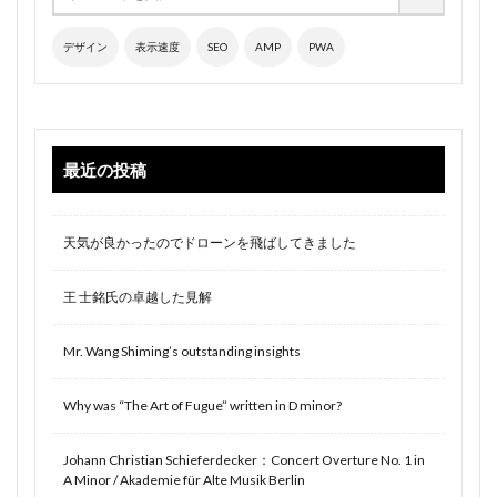
デザイン
表示速度
SEO
AMP
PWA
最近の投稿
天気が良かったのでドローンを飛ばしてきました
王 士銘氏の卓越した見解
Mr. Wang Shiming’s outstanding insights
Why was “The Art of Fugue” written in D minor?
Johann Christian Schieferdecker：Concert Overture No. 1 in
A Minor / Akademie für Alte Musik Berlin