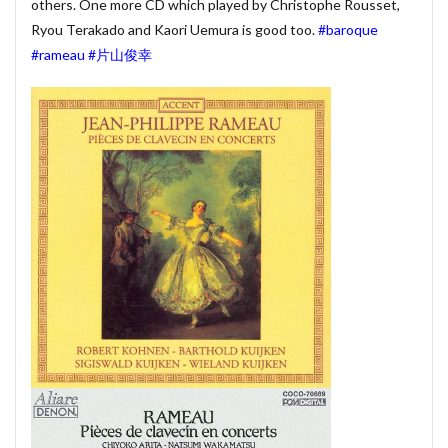
others. One more CD which played by Christophe Rousset,
賃貸物件管理システム
資金繰り表
迷惑メール
Ryou Terakado and Kaori Uemura is good too.
#baroque
#rameau
#片山俊幸
郵便番号
金種票
金種計算
銀行支店名一覧
開けない
非表示
顧客管理システム
顧客管理ソフト
日記ソフト
抽出
不動産賃貸管理ソフト
住所検索
予約
予約管理
人事システム
人事ソフト
人事給与ソフト
仕入在庫管理
仕入売上在庫管理
仕入帳
仕訳ルール
会員名簿
会計ソフト
会計帳簿
会費徴収
全国駅名一覧
扶養家族
功罪
原価管理システム
原価計算ソフト
名簿ソフト
図書管理
売上在庫管理
売上帳
変更
家計簿
帳票印刷
帳簿作成
手形管理
手形記入帳
#werckmeister
#wagner
#allemande
#film
#concerto
#corelli
#couperin
#delalande
#demon