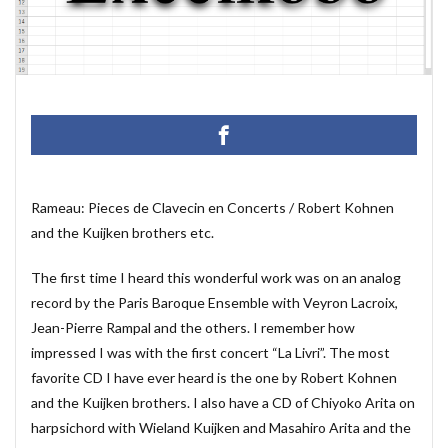
マクロ設定
メルマガ配信ツール
メールの振り分け
うざい広告
Windows11
レポート
CD・DVD
#yo-yo-ma
#zelenka
#バッハ作品番号
#中国製
#片山俊
#片山俊幸
#粗悪品
Access
Access Runtime
AI
Bachwerke
BWV
ChatGPT
VBA
Claude
Complete Bach Works
Excel
Fredric Brown
Rameau: Pieces de Clavecin en Concerts / Robert Kohnen
and the Kuijken brothers etc.
IT講師
J.S.Bach
Johann Joachim Quantz
ODBC接続
PDF
SQLサーバー
SSMS
The first time I heard this wonderful work was on an analog
thunderbird
VB.NET
レイアウト
record by the Paris Baroque Ensemble with Veyron Lacroix,
不動産ソフト
#weiss
経理システム
Jean-Pierre Rampal and the others. I remember how
impressed I was with the first concert “La Livri”. The most
最新データ
有給休暇管理
検索
歯科医院
favorite CD I have ever heard is the one by Robert Kohnen
決算書作成
源泉所得税
無料
現金出納帳
and the Kuijken brothers. I also have a CD of Chiyoko Arita on
神は存在するか？
移動
税額表
税額計算
harpsichord with Wieland Kuijken and Masahiro Arita and the
総勘定元帳
振替伝票
試算表
財務会計