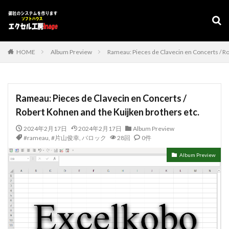
デザイン
表示速度
SEO
AMP
PWA
カテゴリー
HOME
Album Preview
Rameau: Pieces de Clavecin en Concerts / Ro
タグ
Rameau: Pieces de Clavecin en Concerts /
#adrenaline
シフト管理
お気に入り
Robert Kohnen and the Kuijken brothers etc.
アクセスVBA
アクセスランタイム
2024年2月17日
2024年2月17日
Album Preview
アップサイジング
アドインソフト
インポート
#rameau
,
#片山俊幸
,
バロック
28回
0件
エクスポート
エクセルVBA
キャバレー
Album Preview
キーワード
コピー
コンボボックスによる絞り込み
スケジュール表
YouTube
セキュリティ
タスクバー
データベース
データベース設定
バッハ全集
バロック
ファイル
フォーム
プログラムインストラクター
ホテル旅館宿泊業