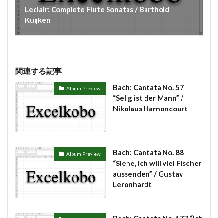
Leclair: Complete Flute Sonatas / Barthold
Kuijken
関連する記事
Bach: Cantata No. 57
Album Preview
“Selig ist der Mann” /
Nikolaus Harnoncourt
Bach: Cantata No. 88
Album Preview
“Siehe, ich will viel Fischer
aussenden” / Gustav
Leronhardt
Bach: Cantata No. 177 “Ich