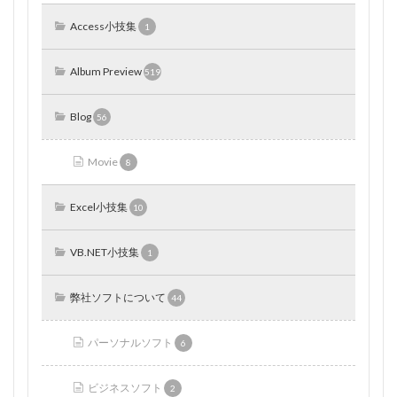
Access小技集
1
Album Preview
519
Blog
56
Movie
8
Excel小技集
10
VB.NET小技集
1
弊社ソフトについて
44
パーソナルソフト
6
ビジネスソフト
2