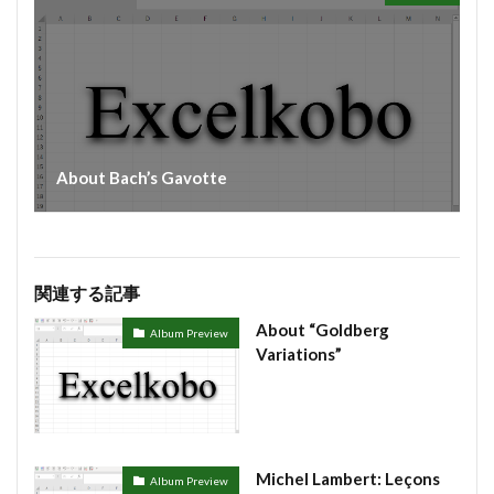
#chedeville
#chopin
#chorale
#kaiser
#Kirnberger
#vivaldi
#sopranista
#quantz
#quartet
#rameau
#renaissance
#requiem
#saintecolombe
#salieri
#sarabande
#schutz
#sequenz
#serotonin
#siciliano
#SSD
About Bach’s Gavotte
#portrait
#strictfugue
#Summary
#takijikobayashi
#tartini
#taskbar
#telemann
#temperament
#theorbo
#thomasmann
関連する記事
#treble
#triosonata
#vallotti
#vitali
About “Goldberg
#purcell
#porpora
#lambert
#motet
Album Preview
Variations”
#lazarevitch
#leclair
#Lezhneva
#lully
#lute
#magnificat
#marais
#mass
#mass #片山俊幸
#mattheson
#meantone
#menuet
#merula
#mozart
#piccinni
Michel Lambert: Leçons
Album Preview