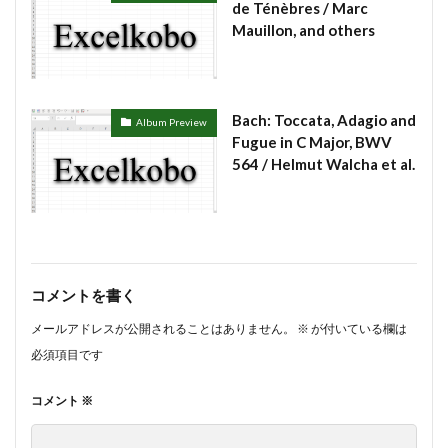
#munrow
#Nanjing
#nardini
#naturaltrunpet
de Ténèbres / Marc
Mauillon, and others
#nockturne
#oboe
#opera
#oratorio
#passion
#pepys
#pergolesi
#piano
#pianosonata
顧客管理名簿
Bach: Toccata, Adagio and
Album Preview
Fugue in C Major, BWV
検索
564 / Helmut Walcha et al.
コメントを書く
メールアドレスが公開されることはありません。
※
が付いている欄は
必須項目です
コメント
※