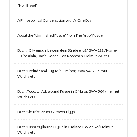
“Iron Blood”
A Philosophical Conversation with AI One Day
About the “Unfinished Fugue” from The Art of Fugue
Bach: “O Mensch, bewein dein Sünde groß” BWV622 / Marie-
Claire Alain, David Goode, Ton Koopman, Helmut Walcha
Bach: Prelude and Fugue in C minor, BWV 546 / Helmut
Walcha et al.
Bach: Toccata, Adagio and Fugue in C Major, BWV 564 / Helmut
Walcha et al.
Bach: Six Trio Sonatas / Power Biggs
Bach: Passacaglia and Fugue in C minor, BWV 582 / Helmut
Walcha et al.