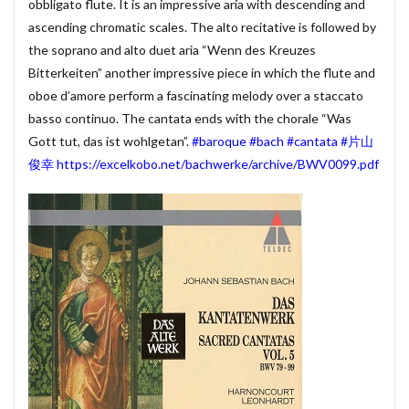
obbligato flute. It is an impressive aria with descending and
賃貸物件管理システム
資金繰り表
迷惑メール
ascending chromatic scales. The alto recitative is followed by
the soprano and alto duet aria “Wenn des Kreuzes
郵便番号
金種票
金種計算
銀行支店名一覧
Bitterkeiten” another impressive piece in which the flute and
開けない
非表示
顧客管理システム
oboe d’amore perform a fascinating melody over a staccato
顧客管理ソフト
日記ソフト
抽出
basso continuo. The cantata ends with the chorale “Was
不動産賃貸管理ソフト
住所検索
予約
Gott tut, das ist wohlgetan”.
#baroque
#bach
#cantata
#片山
予約管理
人事システム
人事ソフト
俊幸
https://excelkobo.net/bachwerke/archive/BWV0099.pdf
人事給与ソフト
仕入在庫管理
仕入売上在庫管理
仕入帳
仕訳ルール
会員名簿
会計ソフト
会計帳簿
会費徴収
全国駅名一覧
扶養家族
功罪
原価管理システム
原価計算ソフト
名簿ソフト
図書管理
売上在庫管理
売上帳
変更
家計簿
帳票印刷
帳簿作成
手形管理
手形記入帳
#werckmeister
#wagner
#allemande
#film
#concerto
#corelli
#couperin
#delalande
#demon