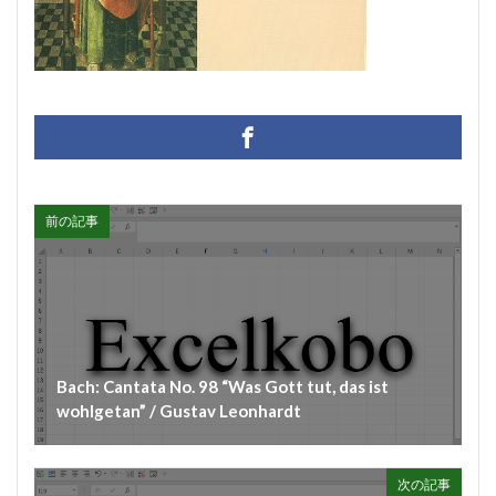
#diary
#dopamine
#dowland
#drug
#eberlin
#englishsuites
#Faustus
#flute
#comedy
#flutesonata
#forqueray
#fugue
#gavotte
#Genaux
#gigue
#Giustini
#goldbergvariations
#handel
#hotteterre
#jacquetdelaguerre
#jaroussky
#jazz
前の記事
#composer
#clavier
#kirkby
#bonporti
#amadeus
#bach
#bach #cantata
#bach #片山俊幸
#bach、 #cantata、 #片山t俊幸
#balbastre
#ballet
#baroque #bach
#baroque #bach #cantata #片山俊幸
#baroque#bach
Bach: Cantata No. 98 “Was Gott tut, das ist
#bartoli
#bassocontinuo
#blavet
wohlgetan” / Gustav Leonhardt
#boysoprano
#classic
#Brüggen
#brunodesá
#buxtehude
#byrd
#cadenza
#caldara
次の記事
#canon
#cantata
#charpentier
#ChayGPT