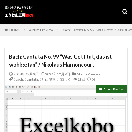
デザイン
表示速度
SEO
AMP
PWA
カテゴリー
HOME
Album Preview
Bach: Cantata No. 99 “Was Gott tut, das ist 
タグ
Bach: Cantata No. 99 “Was Gott tut, das ist
#adrenaline
シフト管理
お気に入り
wohlgetan” / Nikolaus Harnoncourt
アクセスVBA
アクセスランタイム
2024年12月9日
2024年12月9日
Album Preview
アップサイジング
アドインソフト
インポート
#bach
,
#cantata
,
#片山俊幸
,
バロック
13回
0件
エクスポート
エクセルVBA
キャバレー
Album Preview
キーワード
コピー
コンボボックスによる絞り込み
スケジュール表
YouTube
セキュリティ
タスクバー
データベース
データベース設定
バッハ全集
バロック
ファイル
フォーム
プログラムインストラクター
ホテル旅館宿泊業