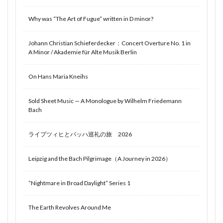
Why was “The Art of Fugue” written in D minor?
Johann Christian Schieferdecker：Concert Overture No. 1 in
A Minor / Akademie für Alte Musik Berlin
On Hans Maria Kneihs
Sold Sheet Music — A Monologue by Wilhelm Friedemann
Bach
ライプツィヒとバッハ巡礼の旅 2026
Leipzig and the Bach Pilgrimage（A Journey in 2026）
“Nightmare in Broad Daylight” Series 1
The Earth Revolves Around Me