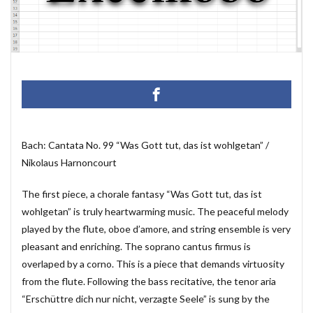
マクロ設定
メルマガ配信ツール
メールの振り分け
うざい広告
Windows11
レポート
CD・DVD
#yo-yo-ma
#zelenka
#バッハ作品番号
#中国製
#片山俊
#片山俊幸
#粗悪品
Access
Access Runtime
AI
Bachwerke
BWV
ChatGPT
VBA
Claude
Complete Bach Works
Excel
Fredric Brown
Bach: Cantata No. 99 “Was Gott tut, das ist wohlgetan” /
Nikolaus Harnoncourt
IT講師
J.S.Bach
Johann Joachim Quantz
ODBC接続
PDF
SQLサーバー
SSMS
The first piece, a chorale fantasy “Was Gott tut, das ist
thunderbird
VB.NET
レイアウト
wohlgetan” is truly heartwarming music. The peaceful melody
不動産ソフト
#weiss
経理システム
played by the flute, oboe d’amore, and string ensemble is very
pleasant and enriching. The soprano cantus firmus is
最新データ
有給休暇管理
検索
歯科医院
overlaped by a corno. This is a piece that demands virtuosity
決算書作成
源泉所得税
無料
現金出納帳
from the flute. Following the bass recitative, the tenor aria
神は存在するか？
移動
税額表
税額計算
“Erschüttre dich nur nicht, verzagte Seele” is sung by the
総勘定元帳
振替伝票
試算表
財務会計