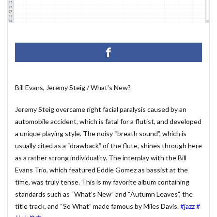
マクロ設定
メルマガ配信ツール
メールの振り分け
うざい広告
Windows11
レポート
CD・DVD
#yo-yo-ma
#zelenka
#バッハ作品番号
#中国製
#片山俊
#片山俊幸
#粗悪品
Access
Access Runtime
AI
Bachwerke
BWV
ChatGPT
VBA
Claude
Bill Evans, Jeremy Steig / What’s New?
Complete Bach Works
Excel
Fredric Brown
Jeremy Steig overcame right facial paralysis caused by an
IT講師
J.S.Bach
Johann Joachim Quantz
automobile accident, which is fatal for a flutist, and developed
ODBC接続
PDF
SQLサーバー
SSMS
a unique playing style. The noisy “breath sound”, which is
thunderbird
VB.NET
レイアウト
usually cited as a “drawback” of the flute, shines through here
不動産ソフト
#weiss
経理システム
as a rather strong individuality. The interplay with the Bill
Evans Trio, which featured Eddie Gomez as bassist at the
最新データ
有給休暇管理
検索
歯科医院
time, was truly tense. This is my favorite album containing
決算書作成
源泉所得税
無料
現金出納帳
standards such as “What’s New” and “Autumn Leaves”, the
神は存在するか？
移動
税額表
税額計算
title track, and “So What” made famous by Miles Davis.
#jazz
#
総勘定元帳
振替伝票
試算表
財務会計