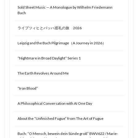
Sold Sheet Music — A Monologue by Wilhelm Friedemann
Bach
ライプツィヒとバッハ巡礼の旅 2026
Leipzig and the Bach Pilgrimage（A Journey in 2026）
“Nightmare in Broad Daylight” Series 1
The Earth Revolves Around Me
“Iron Blood”
A Philosophical Conversation with AI One Day
About the “Unfinished Fugue” from The Art of Fugue
Bach: “O Mensch, bewein dein Sünde groß” BWV622 / Marie-