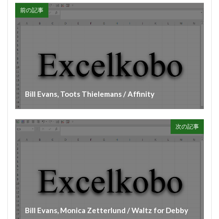
前の記事
#diary
#dopamine
#dowland
#drug
#eberlin
#englishsuites
#Faustus
#flute
#comedy
#flutesonata
#forqueray
#fugue
#gavotte
#Genaux
#gigue
#Giustini
#goldbergvariations
#handel
#hotteterre
#jacquetdelaguerre
#jaroussky
#jazz
Bill Evans, Toots Thielemans / Affinity
#composer
#clavier
#kirkby
#bonporti
#amadeus
#bach
#bach #cantata
次の記事
#bach #片山俊幸
#bach、 #cantata、 #片山t俊幸
#balbastre
#ballet
#baroque #bach
#baroque #bach #cantata #片山俊幸
#baroque#bach
#bartoli
#bassocontinuo
#blavet
#boysoprano
#classic
#Brüggen
#brunodesá
#buxtehude
#byrd
#cadenza
#caldara
Bill Evans, Monica Zetterlund / Waltz for Debby
#canon
#cantata
#charpentier
#ChayGPT