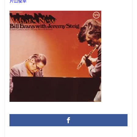
片山俊幸
賃貸物件管理システム
資金繰り表
迷惑メール
郵便番号
金種票
金種計算
銀行支店名一覧
開けない
非表示
顧客管理システム
顧客管理ソフト
日記ソフト
抽出
不動産賃貸管理ソフト
住所検索
予約
予約管理
人事システム
人事ソフト
人事給与ソフト
仕入在庫管理
仕入売上在庫管理
仕入帳
仕訳ルール
会員名簿
会計ソフト
会計帳簿
会費徴収
全国駅名一覧
扶養家族
功罪
原価管理システム
原価計算ソフト
名簿ソフト
図書管理
売上在庫管理
売上帳
変更
家計簿
帳票印刷
帳簿作成
手形管理
手形記入帳
#werckmeister
#wagner
#allemande
#film
#concerto
#corelli
#couperin
#delalande
#demon