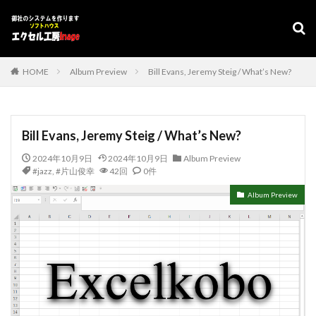
デザイン
表示速度
SEO
AMP
PWA
カテゴリー
HOME
Album Preview
Bill Evans, Jeremy Steig / What’s New?
タグ
Bill Evans, Jeremy Steig / What’s New?
#adrenaline
シフト管理
お気に入り
2024年10月9日
2024年10月9日
Album Preview
アクセスVBA
アクセスランタイム
#jazz
,
#片山俊幸
42回
0件
アップサイジング
アドインソフト
インポート
Album Preview
エクスポート
エクセルVBA
キャバレー
キーワード
コピー
コンボボックスによる絞り込み
スケジュール表
YouTube
セキュリティ
タスクバー
データベース
データベース設定
バッハ全集
バロック
ファイル
フォーム
プログラムインストラクター
ホテル旅館宿泊業