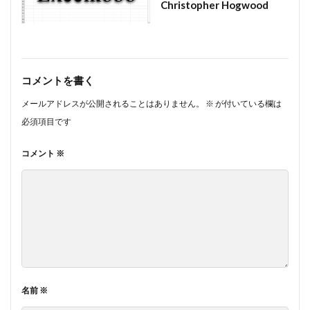
#munrow
#Nanjing
#nardini
#naturaltrunpet
Christopher Hogwood
#nockturne
#oboe
#opera
#oratorio
#passion
#pepys
#pergolesi
#piano
#pianosonata
顧客管理名簿
コメントを書く
検索
メールアドレスが公開されることはありません。
※
が付いている欄は
必須項目です
コメント
※
名前
※