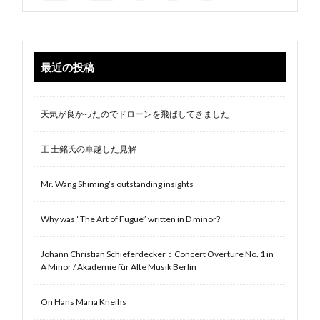
最近の投稿
天気が良かったのでドローンを飛ばしてきました
王 士銘氏の卓越した見解
Mr. Wang Shiming’s outstanding insights
Why was “The Art of Fugue” written in D minor?
Johann Christian Schieferdecker：Concert Overture No. 1 in
A Minor / Akademie für Alte Musik Berlin
On Hans Maria Kneihs