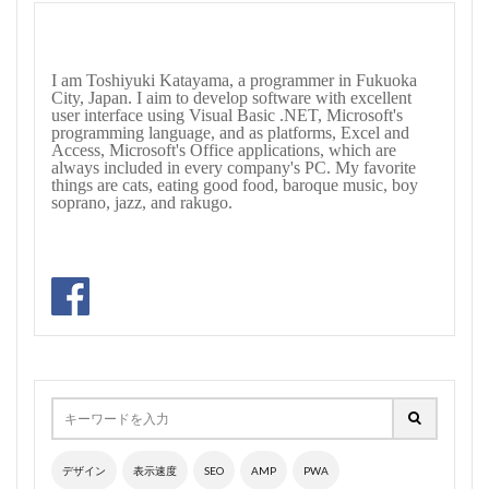
I am Toshiyuki Katayama, a programmer in Fukuoka
City, Japan. I aim to develop software with excellent
user interface using Visual Basic .NET, Microsoft's
programming language, and as platforms, Excel and
Access, Microsoft's Office applications, which are
always included in every company's PC. My favorite
things are cats, eating good food, baroque music, boy
soprano, jazz, and rakugo.
デザイン
表示速度
SEO
AMP
PWA