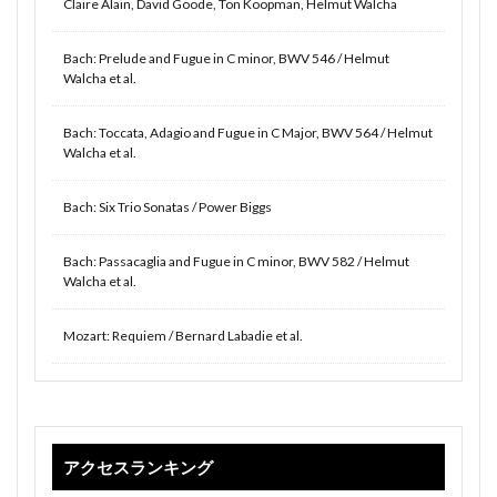
Claire Alain, David Goode, Ton Koopman, Helmut Walcha
Bach: Prelude and Fugue in C minor, BWV 546 / Helmut
Walcha et al.
Bach: Toccata, Adagio and Fugue in C Major, BWV 564 / Helmut
Walcha et al.
Bach: Six Trio Sonatas / Power Biggs
Bach: Passacaglia and Fugue in C minor, BWV 582 / Helmut
Walcha et al.
Mozart: Requiem / Bernard Labadie et al.
アクセスランキング