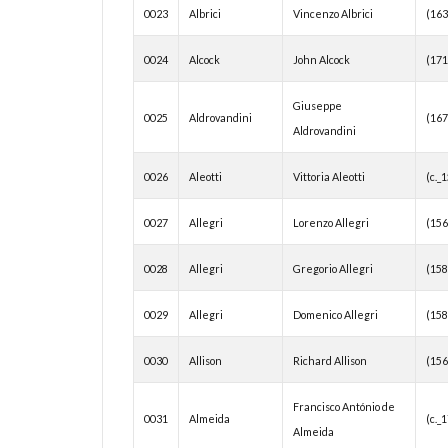
0023
Albrici
Vincenzo Albrici
(16
0024
Alcock
John Alcock
(17
Giuseppe
0025
Aldrovandini
(16
Aldrovandini
0026
Aleotti
Vittoria Aleotti
(c._
0027
Allegri
Lorenzo Allegri
(15
0028
Allegri
Gregorio Allegri
(15
0029
Allegri
Domenico Allegri
(15
0030
Allison
Richard Allison
(15
Francisco António de
0031
Almeida
(c._
Almeida