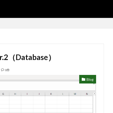
SEO
AMP
PWA
e）
er.2（Database）
シフト管理
お気に入り
アクセスVBA
アクセスランタイム
インポート
エクスポート
エクセルVBA
キャバレー
キー
0件
よる絞り込み
スケジュール表
YouTube
セキュリティ
タスク
Blog
データベース設定
バッハ全集
バロック
ファイル
フォーム
トラクター
ホテル旅館宿泊業
マクロ設定
メルマガ配信ツール
Windows11
レポート
CD・DVD
#yo-yo-ma
#zelenka
山俊
#片山俊幸
#粗悪品
Access
Access Runtime
AI
PT
VBA
Claude
Complete Bach Works
Excel
Fredric 