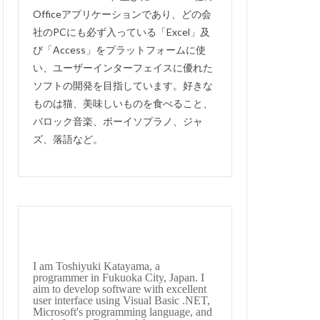
Officeアプリケーションであり、どの会
thunderbird
社のPCにも必ず入っている「Excel」及
有給休暇管理
び「Access」をプラットフォームに使
るか？
移動
い、ユーザーインターフェイスに優れた
理システム
ソフトの開発を目指しています。好きな
ものは猫、美味しいものを食べること、
開けない
非表示
バロック音楽、ボーイソプラノ、ジャ
住所検索
ズ、落語など。
会費徴収
ト
図書管理
手形記入帳
uperin
#englishsuites
I am Toshiyuki Katayama, a
te
#Genaux
programmer in Fukuoka City, Japan. I
aim to develop software with excellent
guerre
user interface using Visual Basic .NET,
Microsoft's programming language, and
s
#bach