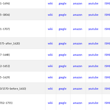
31–1696)
wiki
google
amazon
youtube
ISM
15–1806)
wiki
google
amazon
youtube
ISM
71–1707)
wiki
google
amazon
youtube
ISM
1575–after_1620)
wiki
google
amazon
youtube
ISM
67–1648)
wiki
google
amazon
youtube
ISM
82–1652)
wiki
google
amazon
youtube
ISM
85–1629)
wiki
google
amazon
youtube
ISM
60/1570–before_1610)
wiki
google
amazon
youtube
ISM
1702–1755)
wiki
google
amazon
youtube
ISM