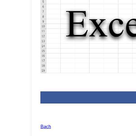
J.S.Bach
Joh
VB.NET
レイ
検索
歯科医
税額表
税額
資金繰り表
顧客管理システム
予約
予約管
仕入売上在庫管理
全国駅名一覧
売上在庫管理
#werckmeister
#delalande
#Faustus
#fl
Bach
#gigue
#Gius
#jaroussky
#