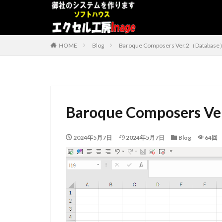
デザイン
表示速度
HOME
Blog
Baroque Composers Ver.2（Databas
カテゴリー
タグ
Baroque Composers V
#adrenaline
アドインソフト
2024年5月7日
2024年5月7日
Blog
64回
コンボボックスに
データベース
プログラムインス
うざい広告
#中国製
#片
BWV
ChatG