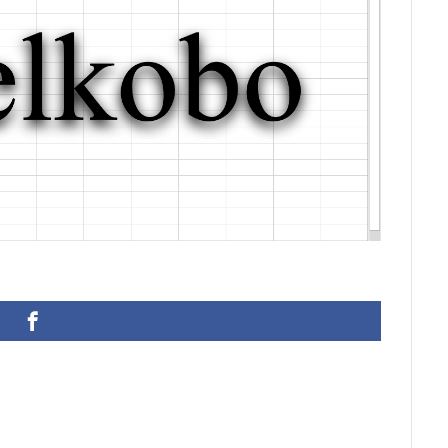
ann Joachim Quantz
ODBC接続
PDF
SQLサーバー
SSMS
アウト
不動産ソフト
#weiss
経理システム
最新データ
院
決算書作成
源泉所得税
無料
現金出納帳
神は存在す
計算
総勘定元帳
振替伝票
試算表
財務会計
賃貸物件管
迷惑メール
郵便番号
金種票
金種計算
銀行支店名一覧
顧客管理ソフト
日記ソフト
抽出
不動産賃貸管理ソフト
理
人事システム
人事ソフト
人事給与ソフト
仕入在庫管理
仕入帳
仕訳ルール
会員名簿
会計ソフト
会計帳簿
扶養家族
功罪
原価管理システム
原価計算ソフト
名簿ソフ
売上帳
変更
家計簿
帳票印刷
帳簿作成
手形管理
#wagner
#allemande
#film
#concerto
#corelli
#co
#demon
#diary
#dopamine
#dowland
#drug
#eberlin
ute
#comedy
#flutesonata
#forqueray
#fugue
#gavot
tini
#goldbergvariations
#handel
#hotteterre
#jacquetdela
jazz
#composer
#clavier
#kirkby
#bonporti
#amadeu