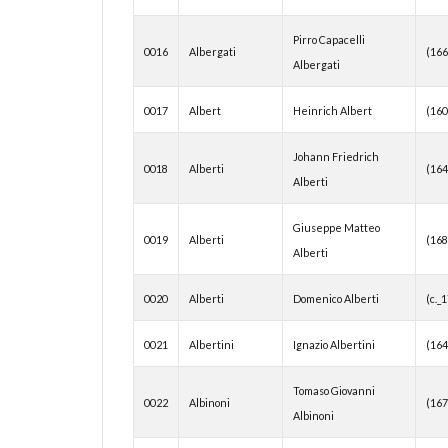
Pirro Capacelli
0016
Albergati
(16
Albergati
0017
Albert
Heinrich Albert
(16
Johann Friedrich
0018
Alberti
(16
Alberti
Giuseppe Matteo
0019
Alberti
(16
Alberti
0020
Alberti
Domenico Alberti
(c._
0021
Albertini
Ignazio Albertini
(16
Tomaso Giovanni
0022
Albinoni
(16
Albinoni