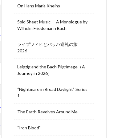
On Hans Maria Kneihs
LP
Sold Sheet Music — A Monologue by
Wilhelm Friedemann Bach
LP
ライプツィヒとバッハ巡礼の旅
2026
LP
Leipzig and the Bach Pilgrimage（A
Journey in 2026）
LP
“Nightmare in Broad Daylight” Series
LP
1
LP
The Earth Revolves Around Me
LP
“Iron Blood”