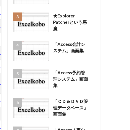
LP
★Explorer
Patcherという悪
LP
魔
LP
「Access会計シ
ステム」画面集
LP
LP
「Access予約管
理システム」画面
LP
集
LP
「ＣＤ＆ＤＶＤ管
理データベース」
画面集
LP
LP
「Access人事シ