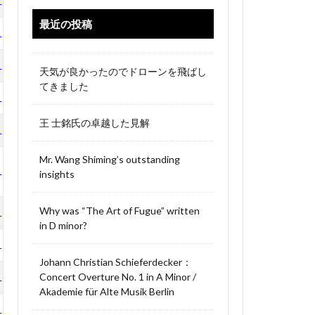
LP
最近の投稿
LP
LP
天気が良かったのでドローンを飛ばし
てきました
LP
王 士銘氏の卓越した見解
LP
Mr. Wang Shiming’s outstanding
LP
insights
Why was “The Art of Fugue” written
LP
in D minor?
LP
Johann Christian Schieferdecker：
Concert Overture No. 1 in A Minor /
LP
Akademie für Alte Musik Berlin
LP