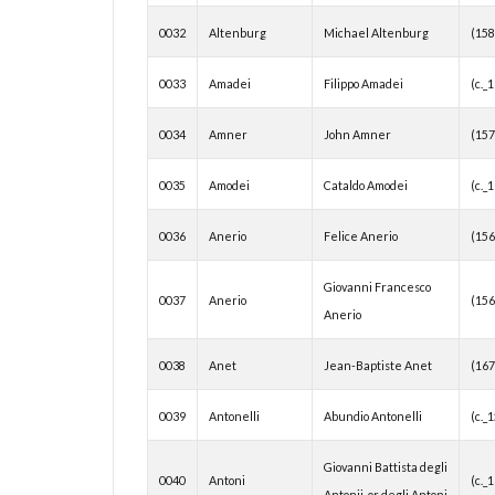
0032
Altenburg
Michael Altenburg
(15
0033
Amadei
Filippo Amadei
(c._
0034
Amner
John Amner
(15
0035
Amodei
Cataldo Amodei
(c._
0036
Anerio
Felice Anerio
(15
Giovanni Francesco
0037
Anerio
(15
Anerio
0038
Anet
Jean-Baptiste Anet
(16
0039
Antonelli
Abundio Antonelli
(c._
Giovanni Battista degli
0040
Antoni
(c._
Antonii, or degli Antoni