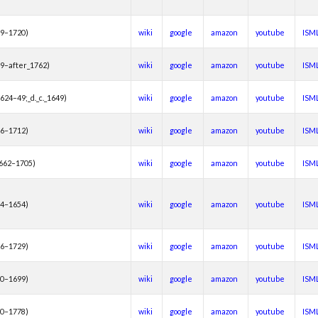
39–1720)
wiki
google
amazon
youtube
ISM
9–after_1762)
wiki
google
amazon
youtube
ISM
_1624–49;_d._c._1649)
wiki
google
amazon
youtube
ISM
46–1712)
wiki
google
amazon
youtube
ISM
 1662–1705)
wiki
google
amazon
youtube
ISM
84–1654)
wiki
google
amazon
youtube
ISM
66–1729)
wiki
google
amazon
youtube
ISM
70–1699)
wiki
google
amazon
youtube
ISM
10–1778)
wiki
google
amazon
youtube
ISM