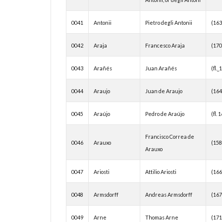
0041
Antonii
Pietro degli Antonii
(16
0042
Araja
Francesco Araja
(170
0043
Arañés
Juan Arañés
(fl.
0044
Araujo
Juan de Araujo
(16
0045
Araújo
Pedro de Araújo
(fl.
Francisco Correa de
0046
Arauxo
(15
Arauxo
0047
Ariosti
Attilio Ariosti
(16
0048
Armsdorff
Andreas Armsdorff
(16
0049
Arne
Thomas Arne
(17