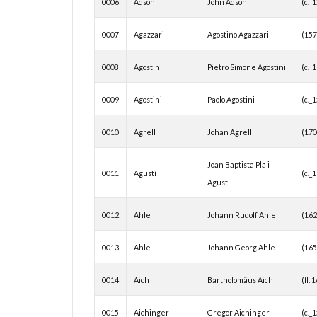
0006
Adson
John Adson
(c._
0007
Agazzari
Agostino Agazzari
(15
0008
Agostin
Pietro Simone Agostini
(c._
0009
Agostini
Paolo Agostini
(c._
0010
Agrell
Johan Agrell
(17
Joan Baptista Pla i
0011
Agustí
(c._
Agustí
0012
Ahle
Johann Rudolf Ahle
(16
0013
Ahle
Johann Georg Ahle
(16
0014
Aich
Bartholomäus Aich
(fl. 
0015
Aichinger
Gregor Aichinger
(c._