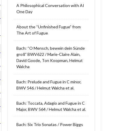
LP
A Philosophical Conversation with AI
One Day
LP
About the “Unfinished Fugue” from
The Art of Fugue
LP
Bach: “O Mensch, bewein dein Sünde
LP
groß” BWV622 / Marie-Claire Alain,
David Goode, Ton Koopman, Helmut
LP
Walcha
LP
Bach: Prelude and Fugue in C minor,
BWV 546 / Helmut Walcha et al.
LP
Bach: Toccata, Adagio and Fugue in C
LP
Major, BWV 564 / Helmut Walcha et al.
LP
Bach: Six Trio Sonatas / Power Biggs