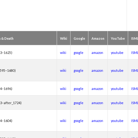
#bach #片山俊幸
#bach、 #cantata、 #片山t俊幸
#balbastre
#ba
#baroque #bach #cantata #片山俊幸
#baroque#bach
#bartoli
#
soprano
#classic
#Brüggen
#brunodesá
#buxtehude
non
#cantata
#charpentier
#ChayGPT
#chedeville
#c
h & Death
Wiki
Google
Amazon
YouTube
ISM
nberger
#vivaldi
#sopranista
#quantz
#quartet
#rame
93–1625)
wiki
google
amazon
youtube
ISM
#requiem
#saintecolombe
#salieri
#sarabande
#schutz
siciliano
#SSD
#portrait
#strictfugue
#Summary
#taki
1595–1680)
wiki
google
amazon
youtube
ISM
kbar
#telemann
#temperament
#theorbo
#thomasmann
#vallotti
#vitali
#purcell
#porpora
#lambert
#motet
34–1696)
wiki
google
amazon
youtube
ISM
zhneva
#lully
#lute
#magnificat
#marais
#mass
#meantone
#menuet
#merula
#mozart
#piccinni
#m
3–after_1724)
wiki
google
amazon
youtube
ISM
turaltrunpet
#nockturne
#oboe
#opera
#oratorio
#pa
piano
#pianosonata
顧客管理名簿
54–1604)
wiki
google
amazon
youtube
ISM
検索