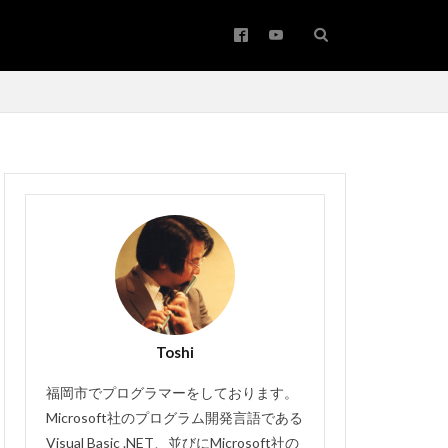
アップサイジング
ワード
コピー
バー
Toshi
メールの振り分け
#バッハ作品番号
福岡市でプログラマーをしております。
Bachwerke
Microsoft社のプログラム開発言語である
Visual Basic .NET、並びにMicrosoft社の
Brown
IT講師