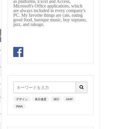
as platforms, Excel and Access,
Microsoft's Office applications, which
llet
are always included in every company's
PC. My favorite things are cats, eating
bassocontinuo
good food, baroque music, boy soprano,
jazz, and rakugo.
#byrd
#cadenza
hopin
#chorale
LP
au
LP
#sequenz
jikobayashi
LP
#treble
#lazarevitch
LP
#mass #片山俊幸
unrow
#Nanjing
LP
デザイン
表示速度
SEO
AMP
ssion
#pepys
PWA
LP