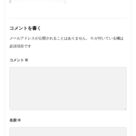
#munrow
#Nanjing
#nardini
#naturaltrunpet
#nockturne
#oboe
#opera
#oratorio
#passion
#pepys
#pergolesi
#piano
コメントを書く
#pianosonata
顧客管理名簿
メールアドレスが公開されることはありません。
※
が付いている欄は
検索
必須項目です
コメント
※
名前
※