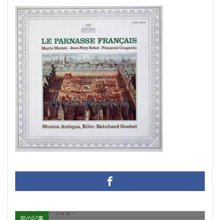
賃貸物件管理システム
資金繰り表
迷惑メール
郵便番号
金種票
金種計算
銀行支店名一覧
開けない
非表示
顧客管理システム
顧客管理ソフト
日記ソフト
抽出
不動産賃貸管理ソフト
住所検索
予約
予約管理
人事システム
人事ソフト
人事給与ソフト
仕入在庫管理
仕入売上在庫管理
仕入帳
仕訳ルール
会員名簿
会計ソフト
会計帳簿
会費徴収
全国駅名一覧
扶養家族
功罪
原価管理システム
原価計算ソフト
名簿ソフト
図書管理
売上在庫管理
売上帳
変更
家計簿
帳票印刷
帳簿作成
手形管理
手形記入帳
#werckmeister
#wagner
#allemande
#film
#concerto
前の記事
#corelli
#couperin
#delalande
#demon