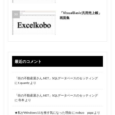
「VisualBasic汎用売上帳」
画面集
最近のコメント
「街の不動産屋さん.NET」SQLデータベースのセッティング
に
t.quantz
より
「街の不動産屋さん.NET」SQLデータベースのセッティング
に
寺本
より
★私がWindows11を推す気になった理由
に
nobuo papa
より