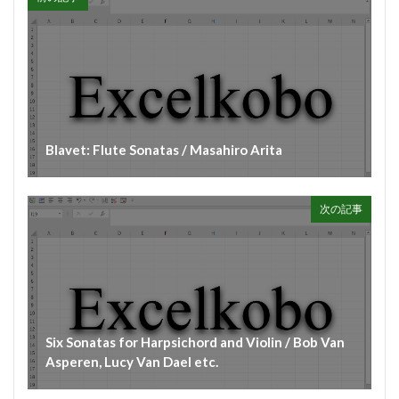
#diary
#dopamine
#dowland
#drug
#eberlin
#englishsuites
#Faustus
#flute
#comedy
#flutesonata
#forqueray
#fugue
#gavotte
#Genaux
#gigue
#Giustini
#goldbergvariations
#handel
#hotteterre
Blavet: Flute Sonatas / Masahiro Arita
#jacquetdelaguerre
#jaroussky
#jazz
#composer
#clavier
#kirkby
#bonporti
次の記事
#amadeus
#bach
#bach #cantata
#bach #片山俊幸
#bach、 #cantata、 #片山t俊幸
#balbastre
#ballet
#baroque #bach
#baroque #bach #cantata #片山俊幸
#baroque#bach
#bartoli
#bassocontinuo
#blavet
Six Sonatas for Harpsichord and Violin / Bob Van
#boysoprano
#classic
#Brüggen
#brunodesá
Asperen, Lucy Van Dael etc.
#buxtehude
#byrd
#cadenza
#caldara
#canon
#cantata
#charpentier
#ChayGPT