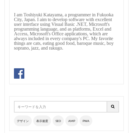
I am Toshiyuki Katayama, a programmer in Fukuoka
City, Japan. I aim to develop software with excellent
user interface using Visual Basic .NET, Microsoft's
programming language, and as platforms, Excel and
Access, Microsoft's Office applications, which are
always included in every company's PC. My favorite
things are cats, eating good food, baroque music, boy
soprano, jazz, and rakugo.
デザイン
表示速度
SEO
AMP
PWA