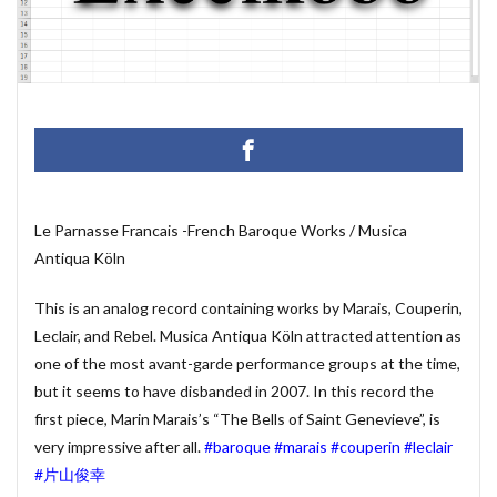
マクロ設定
メルマガ配信ツール
メールの振り分け
うざい広告
Windows11
レポート
CD・DVD
#yo-yo-ma
#zelenka
#バッハ作品番号
#中国製
#片山俊
#片山俊幸
#粗悪品
Access
Access Runtime
AI
Bachwerke
BWV
ChatGPT
VBA
Claude
Complete Bach Works
Excel
Fredric Brown
Le Parnasse Francais -French Baroque Works / Musica
Antiqua Köln
IT講師
J.S.Bach
Johann Joachim Quantz
ODBC接続
PDF
SQLサーバー
SSMS
This is an analog record containing works by Marais, Couperin,
thunderbird
VB.NET
レイアウト
Leclair, and Rebel. Musica Antiqua Köln attracted attention as
不動産ソフト
#weiss
経理システム
one of the most avant-garde performance groups at the time,
but it seems to have disbanded in 2007. In this record the
最新データ
有給休暇管理
検索
歯科医院
first piece, Marin Marais’s “The Bells of Saint Genevieve”, is
決算書作成
源泉所得税
無料
現金出納帳
very impressive after all.
#baroque
#marais
#couperin
#leclair
神は存在するか？
移動
税額表
税額計算
#片山俊幸
総勘定元帳
振替伝票
試算表
財務会計