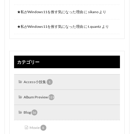
★私がWindows11を推す気になった理由
に
sikano
より
★私がWindows11を推す気になった理由
に
t.quantz
より
カテゴリー
Access小技集
1
Album Preview
519
Blog
56
Movie
8