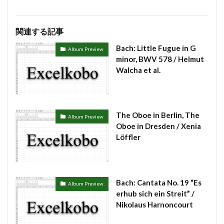
#chedeville
#chopin
#chorale
#kaiser
#Kirnberger
#vivaldi
#sopranista
#quantz
関連する記事
#quartet
#rameau
#renaissance
#requiem
Bach: Little Fugue in G
Album Preview
minor, BWV 578 / Helmut
#saintecolombe
#salieri
#sarabande
#schutz
Walcha et al.
#sequenz
#serotonin
#siciliano
#SSD
#portrait
#strictfugue
#Summary
#takijikobayashi
#tartini
#taskbar
#telemann
The Oboe in Berlin, The
Album Preview
#temperament
#theorbo
#thomasmann
Oboe in Dresden / Xenia
#treble
#triosonata
#vallotti
#vitali
Löffler
#purcell
#porpora
#lambert
#motet
#lazarevitch
#leclair
#Lezhneva
#lully
#lute
#magnificat
#marais
#mass
Bach: Cantata No. 19 “Es
Album Preview
erhub sich ein Streit” /
#mass #片山俊幸
#mattheson
#meantone
Nikolaus Harnoncourt
#menuet
#merula
#mozart
#piccinni