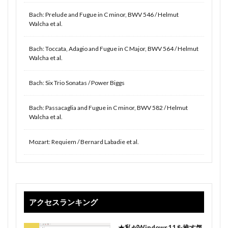
Bach: Prelude and Fugue in C minor, BWV 546 / Helmut
Walcha et al.
Bach: Toccata, Adagio and Fugue in C Major, BWV 564 / Helmut
Walcha et al.
Bach: Six Trio Sonatas / Power Biggs
Bach: Passacaglia and Fugue in C minor, BWV 582 / Helmut
Walcha et al.
Mozart: Requiem / Bernard Labadie et al.
アクセスランキング
★私がWindows11を推す気