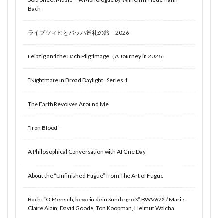
Bach
ライプツィヒとバッハ巡礼の旅 2026
Leipzig and the Bach Pilgrimage（A Journey in 2026）
“Nightmare in Broad Daylight” Series 1
The Earth Revolves Around Me
“Iron Blood”
A Philosophical Conversation with AI One Day
About the “Unfinished Fugue” from The Art of Fugue
Bach: “O Mensch, bewein dein Sünde groß” BWV622 / Marie-
Claire Alain, David Goode, Ton Koopman, Helmut Walcha