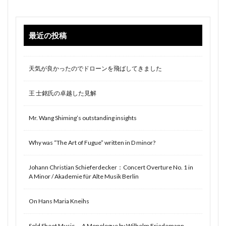
最近の投稿
天気が良かったのでドローンを飛ばしてきました
王 士銘氏の卓越した見解
Mr. Wang Shiming’s outstanding insights
Why was “The Art of Fugue” written in D minor?
Johann Christian Schieferdecker：Concert Overture No. 1 in
A Minor / Akademie für Alte Musik Berlin
On Hans Maria Kneihs
Sold Sheet Music — A Monologue by Wilhelm Friedemann