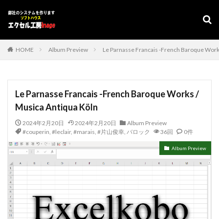
デザイン
表示速度
SEO
AMP
PWA
カテゴリー
HOME
Album Preview
Le Parnasse Francais -French Baroque Work
タグ
Le Parnasse Francais -French Baroque Works /
#adrenaline
シフト管理
お気に入り
Musica Antiqua Köln
アクセスVBA
アクセスランタイム
2024年2月20日
2024年2月20日
Album Preview
アップサイジング
アドインソフト
インポート
#couperin
,
#leclair
,
#marais
,
#片山俊幸
,
バロック
36回
0件
エクスポート
エクセルVBA
キャバレー
Album Preview
キーワード
コピー
コンボボックスによる絞り込み
スケジュール表
YouTube
セキュリティ
タスクバー
データベース
データベース設定
バッハ全集
バロック
ファイル
フォーム
プログラムインストラクター
ホテル旅館宿泊業