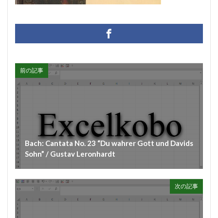
#diary
#dopamine
#dowland
#drug
#eberlin
#englishsuites
#Faustus
#flute
#comedy
#flutesonata
#forqueray
#fugue
#gavotte
#Genaux
#gigue
#Giustini
前の記事
#goldbergvariations
#handel
#hotteterre
#jacquetdelaguerre
#jaroussky
#jazz
#composer
#clavier
#kirkby
#bonporti
#amadeus
#bach
#bach #cantata
#bach #片山俊幸
#bach、 #cantata、 #片山t俊幸
Bach: Cantata No. 23 “Du wahrer Gott und Davids
#balbastre
#ballet
#baroque #bach
Sohn” / Gustav Leronhardt
#baroque #bach #cantata #片山俊幸
#baroque#bach
#bartoli
#bassocontinuo
#blavet
次の記事
#boysoprano
#classic
#Brüggen
#brunodesá
#buxtehude
#byrd
#cadenza
#caldara
#canon
#cantata
#charpentier
#ChayGPT