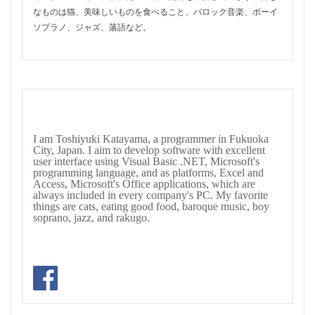
なものは猫、美味しいものを食べること、バロック音楽、ボーイ
ソプラノ、ジャズ、落語など。
I am Toshiyuki Katayama, a programmer in Fukuoka
City, Japan. I aim to develop software with excellent
user interface using Visual Basic .NET, Microsoft's
programming language, and as platforms, Excel and
Access, Microsoft's Office applications, which are
always included in every company's PC. My favorite
things are cats, eating good food, baroque music, boy
soprano, jazz, and rakugo.