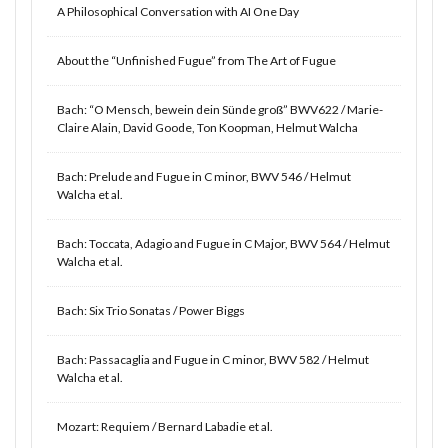
A Philosophical Conversation with AI One Day
About the “Unfinished Fugue” from The Art of Fugue
Bach: “O Mensch, bewein dein Sünde groß” BWV622 / Marie-
Claire Alain, David Goode, Ton Koopman, Helmut Walcha
Bach: Prelude and Fugue in C minor, BWV 546 / Helmut
Walcha et al.
Bach: Toccata, Adagio and Fugue in C Major, BWV 564 / Helmut
Walcha et al.
Bach: Six Trio Sonatas / Power Biggs
Bach: Passacaglia and Fugue in C minor, BWV 582 / Helmut
Walcha et al.
Mozart: Requiem / Bernard Labadie et al.