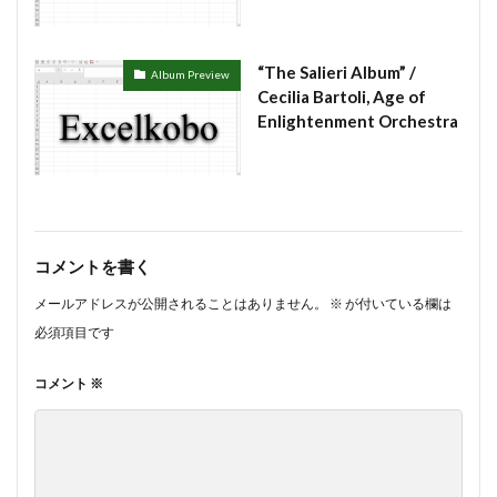
#munrow
#Nanjing
#nardini
#naturaltrunpet
#nockturne
#oboe
#opera
#oratorio
#passion
#pepys
#pergolesi
#piano
“The Salieri Album” /
Album Preview
Cecilia Bartoli, Age of
#pianosonata
顧客管理名簿
Enlightenment Orchestra
検索
コメントを書く
メールアドレスが公開されることはありません。
※
が付いている欄は
必須項目です
コメント
※