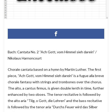
マクロ設定
メルマガ配信ツール
メールの振り分け
うざい広告
Windows11
レポート
CD・DVD
#yo-yo-ma
#zelenka
#バッハ作品番号
#中国製
#片山俊
#片山俊幸
#粗悪品
Access
Access Runtime
AI
Bachwerke
BWV
ChatGPT
VBA
Claude
Complete Bach Works
Excel
Fredric Brown
Bach: Cantata No. 2 “Ach Gott, vom Himmel sieh darein” /
Nikolaus Harnoncourt
IT講師
J.S.Bach
Johann Joachim Quantz
ODBC接続
PDF
SQLサーバー
SSMS
Chorale cantata based on a hymn by Martin Luther. The first
thunderbird
VB.NET
レイアウト
piece, “Ach Gott, vom Himmel sieh darein” is a fugue alla breve
不動産ソフト
#weiss
経理システム
chorale fantasy with strings and trombones over the chorus.
The alto, a cantus firmus, is given double lenth in time, further
最新データ
有給休暇管理
検索
歯科医院
enhanced by two oboes. The tenor recitative is followed by
決算書作成
源泉所得税
無料
現金出納帳
the alto aria “Tilg, o Gott, die Lehren” and the bass recitative
神は存在するか？
移動
税額表
税額計算
is followed by the tenor aria “Durchs Feuer wird das Silber
総勘定元帳
振替伝票
試算表
財務会計