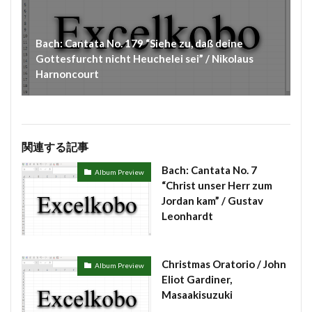
#chedeville
#chopin
#chorale
#kaiser
#Kirnberger
#vivaldi
#sopranista
#quantz
Bach: Cantata No. 179 “Siehe zu, daß deine
Gottesfurcht nicht Heuchelei sei” / Nikolaus
#quartet
#rameau
#renaissance
#requiem
Harnoncourt
#saintecolombe
#salieri
#sarabande
#schutz
#sequenz
#serotonin
#siciliano
#SSD
#portrait
#strictfugue
#Summary
関連する記事
#takijikobayashi
#tartini
#taskbar
#telemann
#temperament
#theorbo
#thomasmann
Bach: Cantata No. 7
Album Preview
“Christ unser Herr zum
#treble
#triosonata
#vallotti
#vitali
Jordan kam” / Gustav
#purcell
#porpora
#lambert
#motet
Leonhardt
#lazarevitch
#leclair
#Lezhneva
#lully
#lute
#magnificat
#marais
#mass
Christmas Oratorio / John
Album Preview
#mass #片山俊幸
#mattheson
#meantone
Eliot Gardiner,
#menuet
#merula
#mozart
#piccinni
Masaakisuzuki