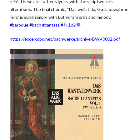
rein”. These are Luther’s lyrics, with the scriptwriter’s
賃貸物件管理システム
資金繰り表
迷惑メール
alterations. The final chorale, “Das wollst du, Gott, bewahren
rein,” is sung simply, with Luther’s words and melody.
郵便番号
金種票
金種計算
銀行支店名一覧
#baroque
#bach
#cantata
#片山俊幸
開けない
非表示
顧客管理システム
顧客管理ソフト
日記ソフト
抽出
https://excelkobo.net/bachwerke/archive/BWV0002.pdf
不動産賃貸管理ソフト
住所検索
予約
予約管理
人事システム
人事ソフト
人事給与ソフト
仕入在庫管理
仕入売上在庫管理
仕入帳
仕訳ルール
会員名簿
会計ソフト
会計帳簿
会費徴収
全国駅名一覧
扶養家族
功罪
原価管理システム
原価計算ソフト
名簿ソフト
図書管理
売上在庫管理
売上帳
変更
家計簿
帳票印刷
帳簿作成
手形管理
手形記入帳
#werckmeister
#wagner
#allemande
#film
#concerto
#corelli
#couperin
#delalande
#demon