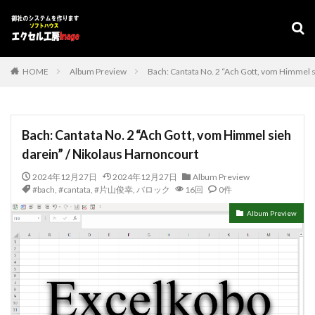
デザイン
表示速度
SEO
AMP
PWA
カテゴリー
HOME
Album Preview
Bach: Cantata No. 2 “Ach Gott, vom Himmel s
タグ
Bach: Cantata No. 2 “Ach Gott, vom Himmel sieh
#adrenaline
シフト管理
お気に入り
darein” / Nikolaus Harnoncourt
アクセスVBA
アクセスランタイム
2024年12月27日
2024年12月27日
Album Preview
アップサイジング
アドインソフト
インポート
#bach
,
#cantata
,
#片山俊幸
,
バロック
16回
0件
エクスポート
エクセルVBA
キャバレー
Album Preview
キーワード
コピー
コンボボックスによる絞り込み
スケジュール表
YouTube
セキュリティ
タスクバー
データベース
データベース設定
バッハ全集
バロック
ファイル
フォーム
プログラムインストラクター
ホテル旅館宿泊業