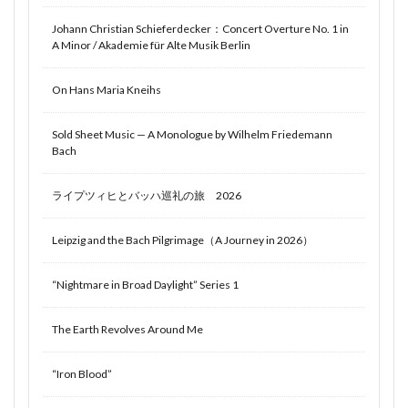
Johann Christian Schieferdecker：Concert Overture No. 1 in
A Minor / Akademie für Alte Musik Berlin
On Hans Maria Kneihs
Sold Sheet Music — A Monologue by Wilhelm Friedemann
Bach
ライプツィヒとバッハ巡礼の旅 2026
Leipzig and the Bach Pilgrimage（A Journey in 2026）
“Nightmare in Broad Daylight” Series 1
The Earth Revolves Around Me
“Iron Blood”