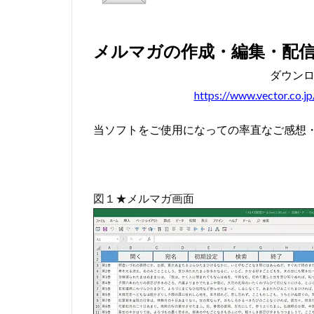
#bach #cantata
#baroque #bach
メルマガの作成・編集・配
#blavet
#boy
ダウン
#caldara
#ca
https://www.vector.co.j
#kaiser
#Kir
#renaissance
当ソフトをご使用になっての率直なご感想
#serotonin
#
#tartini
#tas
#triosonata
図１★メルマガ画面
#leclair
#Le
#mattheson
#nardini
#na
#pergolesi
#