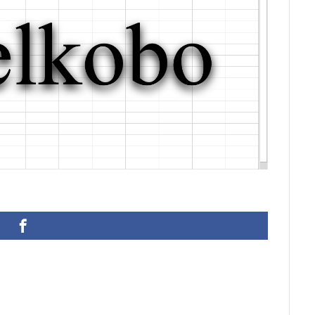
ann Joachim Quantz
ODBC接続
PDF
SQLサーバー
SSMS
アウト
不動産ソフト
#weiss
経理システム
最新データ
院
決算書作成
源泉所得税
無料
現金出納帳
神は存在す
計算
総勘定元帳
振替伝票
試算表
財務会計
賃貸物件管
迷惑メール
郵便番号
金種票
金種計算
銀行支店名一覧
顧客管理ソフト
日記ソフト
抽出
不動産賃貸管理ソフト
理
人事システム
人事ソフト
人事給与ソフト
仕入在庫管理
仕入帳
仕訳ルール
会員名簿
会計ソフト
会計帳簿
扶養家族
功罪
原価管理システム
原価計算ソフト
名簿ソフ
売上帳
変更
家計簿
帳票印刷
帳簿作成
手形管理
#wagner
#allemande
#film
#concerto
#corelli
#co
#demon
#diary
#dopamine
#dowland
#drug
#eberlin
ute
#comedy
#flutesonata
#forqueray
#fugue
#gavot
tini
#goldbergvariations
#handel
#hotteterre
#jacquetdela
jazz
#composer
#clavier
#kirkby
#bonporti
#amadeu