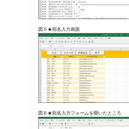
図５★宛名入力画面
図６★宛名入力フォームを開いたところ