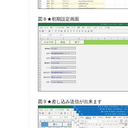
図８★初期設定画面
図９★差し込み送信が出来ます