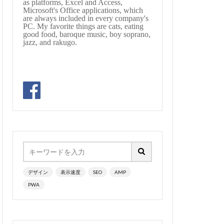
as platforms, Excel and Access,
Microsoft's Office applications, which
llet
are always included in every company's
PC. My favorite things are cats, eating
bassocontinuo
good food, baroque music, boy soprano,
jazz, and rakugo.
#byrd
#cadenza
hopin
#chorale
au
#sequenz
jikobayashi
#treble
#lazarevitch
#mass #片山俊幸
unrow
#Nanjing
デザイン
表示速度
SEO
AMP
ssion
#pepys
PWA