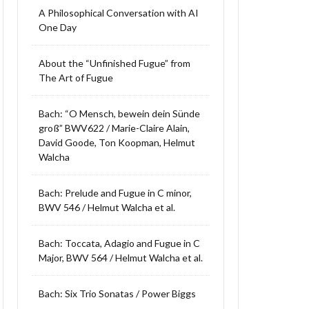
A Philosophical Conversation with AI
One Day
About the “Unfinished Fugue” from
The Art of Fugue
Bach: “O Mensch, bewein dein Sünde
groß” BWV622 / Marie-Claire Alain,
David Goode, Ton Koopman, Helmut
Walcha
Bach: Prelude and Fugue in C minor,
BWV 546 / Helmut Walcha et al.
Bach: Toccata, Adagio and Fugue in C
Major, BWV 564 / Helmut Walcha et al.
Bach: Six Trio Sonatas / Power Biggs