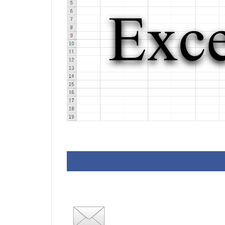
J.S.Bach
Joh
VB.NET
レイ
検索
歯科医
税額表
税額
資金繰り表
顧客管理システム
予約
予約管
仕入売上在庫管理
全国駅名一覧
売上在庫管理
#werckmeister
#delalande
#Faustus
#fl
#gigue
#Gius
#jaroussky
#