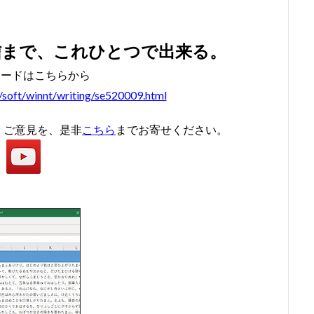
#bach #片山俊幸
#bach、 #cantata、 #片山t俊幸
#balbastre
#ba
#baroque #bach #cantata #片山俊幸
#baroque#bach
#bartoli
#
信まで、これひとつで出来る。
soprano
#classic
#Brüggen
#brunodesá
#buxtehude
ロードはこちらから
non
#cantata
#charpentier
#ChayGPT
#chedeville
#c
p/soft/winnt/writing/se520009.html
nberger
#vivaldi
#sopranista
#quantz
#quartet
#rame
#requiem
#saintecolombe
#salieri
#sarabande
#schutz
・ご意見を、是非
こちら
までお寄せください。
siciliano
#SSD
#portrait
#strictfugue
#Summary
#taki
kbar
#telemann
#temperament
#theorbo
#thomasmann
#vallotti
#vitali
#purcell
#porpora
#lambert
#motet
zhneva
#lully
#lute
#magnificat
#marais
#mass
#meantone
#menuet
#merula
#mozart
#piccinni
#m
turaltrunpet
#nockturne
#oboe
#opera
#oratorio
#pa
piano
#pianosonata
顧客管理名簿
検索