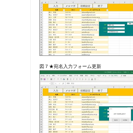
図７★宛名入力フォーム更新