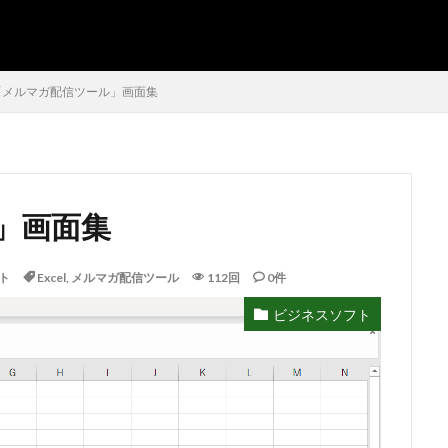
SEO
AMP
PWA
「メルマガ配信ツール」画面集
」画面集
シフト管理
お気に入り
アクセスVBA
アクセスランタイム
インポート
エクスポート
エクセルVBA
キャバレー
キー
ト
Excel
,
メルマガ配信ツール
112回
0件
よる絞り込み
スケジュール表
YouTube
セキュリティ
タスク
ビジネスソフト
データベース設定
バッハ全集
バロック
ファイル
フォーム
トラクター
ホテル旅館宿泊業
マクロ設定
メルマガ配信ツール
Windows11
レポート
CD・DVD
#yo-yo-ma
#zelenka
山俊
#片山俊幸
#粗悪品
Access
Access Runtime
AI
PT
VBA
Claude
Complete Bach Works
Excel
Fredric 