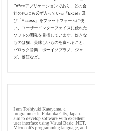
Officeアプリケーションであり、どの会
thunderbird
社のPCにも必ず入っている「Excel」及
有給休暇管理
び「Access」をプラットフォームに使
るか？
移動
い、ユーザーインターフェイスに優れた
理システム
ソフトの開発を目指しています。好きな
ものは猫、美味しいものを食べること、
開けない
非表示
バロック音楽、ボーイソプラノ、ジャ
住所検索
ズ、落語など。
会費徴収
ト
図書管理
手形記入帳
uperin
#englishsuites
I am Toshiyuki Katayama, a
te
#Genaux
programmer in Fukuoka City, Japan. I
aim to develop software with excellent
guerre
user interface using Visual Basic .NET,
Microsoft's programming language, and
s
#bach