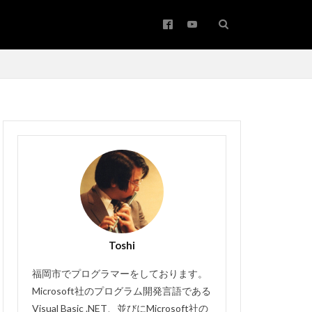
アップサイジング
ワード
コピー
バー
Toshi
メールの振り分け
#バッハ作品番号
福岡市でプログラマーをしております。
Bachwerke
Microsoft社のプログラム開発言語である
Visual Basic .NET、並びにMicrosoft社の
Brown
IT講師