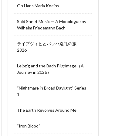
On Hans Maria Kneihs
Sold Sheet Music — A Monologue by
Wilhelm Friedemann Bach
ライプツィヒとバッハ巡礼の旅
2026
Leipzig and the Bach Pilgrimage（A
Journey in 2026）
“Nightmare in Broad Daylight” Series
1
The Earth Revolves Around Me
“Iron Blood”