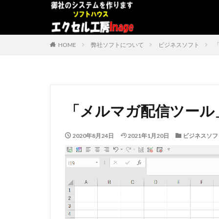
デザイン
表示速度
HOME
弊社ソフトについて
ビジネスソフト
カテゴリー
タグ
「メルマガ配信ツール
#adrenaline
アドインソフト
2020年8月24日
2021年1月20日
ビジネスソフ
コンボボックスに
データベース
プログラムインス
うざい広告
#中国製
#片
BWV
ChatG