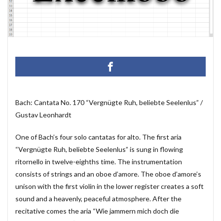
マクロ設定
メルマガ配信ツール
メールの振り分け
うざい広告
Windows11
レポート
CD・DVD
#yo-yo-ma
#zelenka
#バッハ作品番号
#中国製
#片山俊
#片山俊幸
#粗悪品
Access
Access Runtime
AI
Bachwerke
BWV
ChatGPT
VBA
Claude
Complete Bach Works
Excel
Fredric Brown
Bach: Cantata No. 170 “Vergnügte Ruh, beliebte Seelenlus” /
Gustav Leonhardt
IT講師
J.S.Bach
Johann Joachim Quantz
ODBC接続
PDF
SQLサーバー
SSMS
One of Bach’s four solo cantatas for alto. The first aria
thunderbird
VB.NET
レイアウト
“Vergnügte Ruh, beliebte Seelenlus” is sung in flowing
不動産ソフト
#weiss
経理システム
ritornello in twelve-eighths time. The instrumentation
consists of strings and an oboe d’amore. The oboe d’amore’s
最新データ
有給休暇管理
検索
歯科医院
unison with the first violin in the lower register creates a soft
決算書作成
源泉所得税
無料
現金出納帳
sound and a heavenly, peaceful atmosphere. After the
神は存在するか？
移動
税額表
税額計算
recitative comes the aria “Wie jammern mich doch die
総勘定元帳
振替伝票
試算表
財務会計