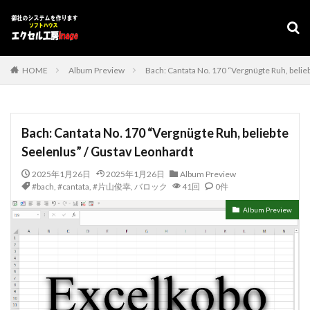
デザイン
表示速度
SEO
AMP
PWA
カテゴリー
HOME
Album Preview
Bach: Cantata No. 170 “Vergnügte Ruh, belie
タグ
Bach: Cantata No. 170 “Vergnügte Ruh, beliebte
#adrenaline
シフト管理
お気に入り
Seelenlus” / Gustav Leonhardt
アクセスVBA
アクセスランタイム
2025年1月26日
2025年1月26日
Album Preview
アップサイジング
アドインソフト
インポート
#bach
,
#cantata
,
#片山俊幸
,
バロック
41回
0件
エクスポート
エクセルVBA
キャバレー
Album Preview
キーワード
コピー
コンボボックスによる絞り込み
スケジュール表
YouTube
セキュリティ
タスクバー
データベース
データベース設定
バッハ全集
バロック
ファイル
フォーム
プログラムインストラクター
ホテル旅館宿泊業