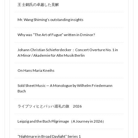
王 士銘氏の卓越した見解
Mr. Wang Shiming’s outstanding insights
Why was “The Art of Fugue” written in D minor?
Johann Christian Schieferdecker：Concert Overture No. 1 in
A Minor / Akademie für Alte Musik Berlin
On Hans Maria Kneihs
Sold Sheet Music — A Monologue by Wilhelm Friedemann
Bach
ライプツィヒとバッハ巡礼の旅 2026
Leipzig and the Bach Pilgrimage（A Journey in 2026）
“Nightmare in Broad Daylight” Series 1