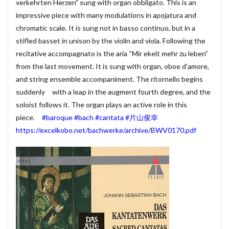
verkehrten Herzen” sung with organ obbligato. This is an
賃貸物件管理システム
資金繰り表
迷惑メール
impressive piece with many modulations in apojatura and
chromatic scale. It is sung not in basso continuo, but in a
郵便番号
金種票
金種計算
銀行支店名一覧
stifled basset in unison by the violin and viola. Following the
開けない
非表示
顧客管理システム
recitative accompagnato is the aria “Mir ekelt mehr zu leben”
顧客管理ソフト
日記ソフト
抽出
from the last movement. It is sung with organ, oboe d’amore,
不動産賃貸管理ソフト
住所検索
予約
and string ensemble accompaniment. The ritornello begins
予約管理
人事システム
人事ソフト
suddenly with a leap in the augment fourth degree, and the
soloist follows it. The organ plays an active role in this
人事給与ソフト
仕入在庫管理
仕入売上在庫管理
piece.
#baroque
#bach
#cantata
#片山俊幸
仕入帳
仕訳ルール
会員名簿
会計ソフト
https://excelkobo.net/bachwerke/archive/BWV0170.pdf
会計帳簿
会費徴収
全国駅名一覧
扶養家族
功罪
原価管理システム
原価計算ソフト
名簿ソフト
図書管理
売上在庫管理
売上帳
変更
家計簿
帳票印刷
帳簿作成
手形管理
手形記入帳
#werckmeister
#wagner
#allemande
#film
#concerto
#corelli
#couperin
#delalande
#demon