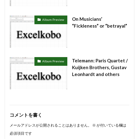
#munrow
#Nanjing
#nardini
#naturaltrunpet
#nockturne
#oboe
#opera
#oratorio
On Musicians’
#passion
#pepys
#pergolesi
#piano
Album Preview
“Fickleness” or “betrayal”
#pianosonata
顧客管理名簿
検索
Telemann: Paris Quartet /
Album Preview
Kuijken Brothers, Gustav
Leonhardt and others
コメントを書く
メールアドレスが公開されることはありません。
※
が付いている欄は
必須項目です