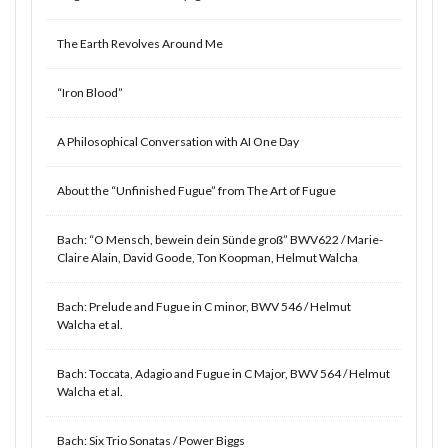
The Earth Revolves Around Me
“Iron Blood”
A Philosophical Conversation with AI One Day
About the “Unfinished Fugue” from The Art of Fugue
Bach: “O Mensch, bewein dein Sünde groß” BWV622 / Marie-
Claire Alain, David Goode, Ton Koopman, Helmut Walcha
Bach: Prelude and Fugue in C minor, BWV 546 / Helmut
Walcha et al.
Bach: Toccata, Adagio and Fugue in C Major, BWV 564 / Helmut
Walcha et al.
Bach: Six Trio Sonatas / Power Biggs