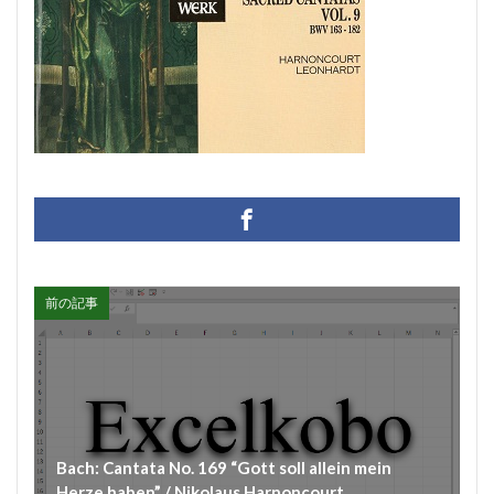
#diary
#dopamine
#dowland
#drug
#eberlin
#englishsuites
#Faustus
#flute
#comedy
#flutesonata
#forqueray
#fugue
#gavotte
#Genaux
#gigue
#Giustini
#goldbergvariations
#handel
#hotteterre
#jacquetdelaguerre
#jaroussky
#jazz
#composer
#clavier
#kirkby
#bonporti
#amadeus
#bach
#bach #cantata
#bach #片山俊幸
#bach、 #cantata、 #片山t俊幸
前の記事
#balbastre
#ballet
#baroque #bach
#baroque #bach #cantata #片山俊幸
#baroque#bach
#bartoli
#bassocontinuo
#blavet
#boysoprano
#classic
#Brüggen
#brunodesá
#buxtehude
#byrd
#cadenza
#caldara
Bach: Cantata No. 169 “Gott soll allein mein
Herze haben” / Nikolaus Harnoncourt
#canon
#cantata
#charpentier
#ChayGPT