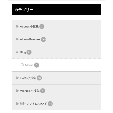
カテゴリー
Access小技集
1
Album Preview
519
Blog
56
Movie
8
Excel小技集
10
VB.NET小技集
1
弊社ソフトについて
44