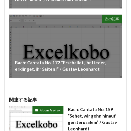
#chedeville
#chopin
#chorale
#kaiser
#Kirnberger
#vivaldi
#sopranista
#quantz
次の記事
#quartet
#rameau
#renaissance
#requiem
#saintecolombe
#salieri
#sarabande
#schutz
#sequenz
#serotonin
#siciliano
#SSD
#portrait
#strictfugue
#Summary
#takijikobayashi
#tartini
#taskbar
#telemann
Bach: Cantata No. 172 “Erschallet, ihr Lieder,
erklinget, ihr Saiten!” / Gustav Leonhardt
#temperament
#theorbo
#thomasmann
#treble
#triosonata
#vallotti
#vitali
#purcell
#porpora
#lambert
#motet
#lazarevitch
#leclair
#Lezhneva
#lully
関連する記事
#lute
#magnificat
#marais
#mass
Bach: Cantata No. 159
Album Preview
#mass #片山俊幸
#mattheson
#meantone
“Sehet, wir gehn hinauf
gen Jerusalem” / Gustav
#menuet
#merula
#mozart
#piccinni
Leonhardt