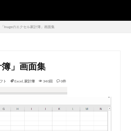
SEO
AMP
PWA
「Inageのエクセル家計簿」画面集
計簿」画面集
シフト管理
お気に入り
アクセスVBA
アクセスランタイム
インポート
エクスポート
エクセルVBA
キャバレー
キー
フト
Excel
,
家計簿
340回
0件
よる絞り込み
スケジュール表
YouTube
セキュリティ
タスク
パーソナルソフト
データベース設定
バッハ全集
バロック
ファイル
フォーム
トラクター
ホテル旅館宿泊業
マクロ設定
メルマガ配信ツール
Windows11
レポート
CD・DVD
#yo-yo-ma
#zelenka
山俊
#片山俊幸
#粗悪品
Access
Access Runtime
AI
PT
VBA
Claude
Complete Bach Works
Excel
Fredric 