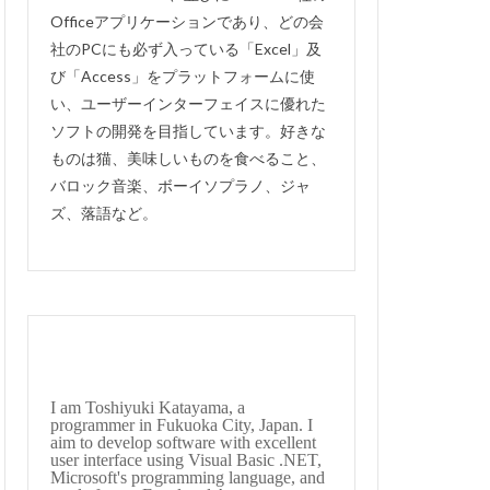
Officeアプリケーションであり、どの会
thunderbird
社のPCにも必ず入っている「Excel」及
有給休暇管理
び「Access」をプラットフォームに使
るか？
移動
い、ユーザーインターフェイスに優れた
理システム
ソフトの開発を目指しています。好きな
ものは猫、美味しいものを食べること、
開けない
非表示
バロック音楽、ボーイソプラノ、ジャ
住所検索
ズ、落語など。
会費徴収
ト
図書管理
手形記入帳
uperin
#englishsuites
I am Toshiyuki Katayama, a
te
#Genaux
programmer in Fukuoka City, Japan. I
aim to develop software with excellent
guerre
user interface using Visual Basic .NET,
Microsoft's programming language, and
s
#bach