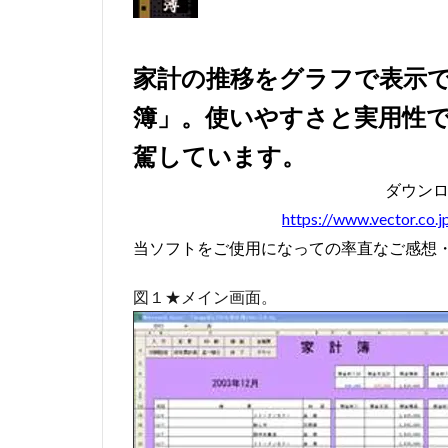
#bach #cantata
#baroque #bach
家計の推移をグラフで表示でき
#blavet
#boy
簿」。使いやすさと実用性でVi
#caldara
#ca
駕しています。
#kaiser
#Kir
#renaissance
ダウン
#serotonin
#
https://www.vector.co.
#tartini
#tas
当ソフトをご使用になっての率直なご感想
#triosonata
図１★メイン画面。
#leclair
#Le
#mattheson
#nardini
#na
#pergolesi
#