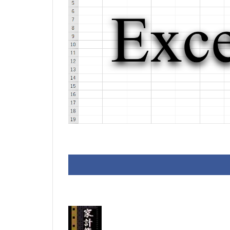
J.S.Bach
Joh
VB.NET
レイ
検索
歯科医
税額表
税額
資金繰り表
顧客管理システム
予約
予約管
仕入売上在庫管理
全国駅名一覧
売上在庫管理
#werckmeister
#delalande
#Faustus
#fl
#gigue
#Gius
#jaroussky
#