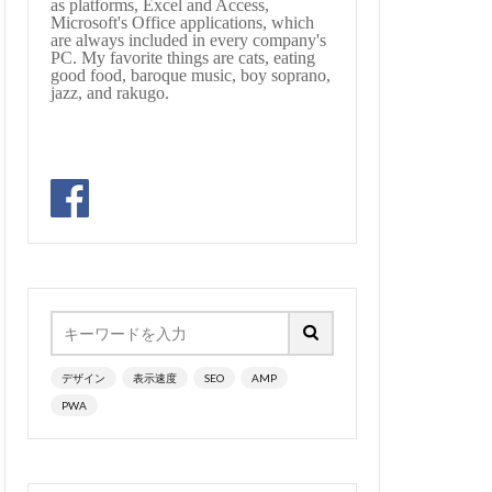
as platforms, Excel and Access,
Microsoft's Office applications, which
llet
are always included in every company's
PC. My favorite things are cats, eating
bassocontinuo
good food, baroque music, boy soprano,
jazz, and rakugo.
#byrd
#cadenza
hopin
#chorale
au
#sequenz
jikobayashi
#treble
#lazarevitch
#mass #片山俊幸
unrow
#Nanjing
デザイン
表示速度
SEO
AMP
ssion
#pepys
PWA