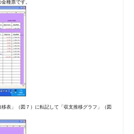
の金種票です。
推移表」（図７）に転記して「収支推移グラフ」（図