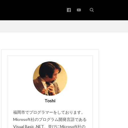
アップサイジング
ワード
コピー
バー
Toshi
メールの振り分け
#バッハ作品番号
福岡市でプログラマーをしております。
Bachwerke
Microsoft社のプログラム開発言語である
Visual Basic .NET、並びにMicrosoft社の
Brown
IT講師