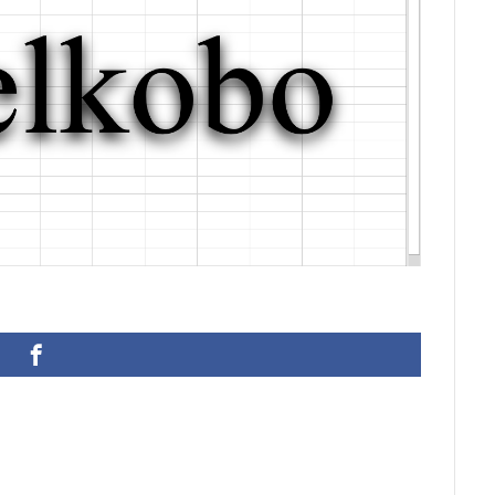
ann Joachim Quantz
ODBC接続
PDF
SQLサーバー
SSMS
アウト
不動産ソフト
#weiss
経理システム
最新データ
院
決算書作成
源泉所得税
無料
現金出納帳
神は存在す
計算
総勘定元帳
振替伝票
試算表
財務会計
賃貸物件管
迷惑メール
郵便番号
金種票
金種計算
銀行支店名一覧
顧客管理ソフト
日記ソフト
抽出
不動産賃貸管理ソフト
理
人事システム
人事ソフト
人事給与ソフト
仕入在庫管理
仕入帳
仕訳ルール
会員名簿
会計ソフト
会計帳簿
扶養家族
功罪
原価管理システム
原価計算ソフト
名簿ソフ
売上帳
変更
家計簿
帳票印刷
帳簿作成
手形管理
#wagner
#allemande
#film
#concerto
#corelli
#co
#demon
#diary
#dopamine
#dowland
#drug
#eberlin
ute
#comedy
#flutesonata
#forqueray
#fugue
#gavot
tini
#goldbergvariations
#handel
#hotteterre
#jacquetdela
jazz
#composer
#clavier
#kirkby
#bonporti
#amadeu