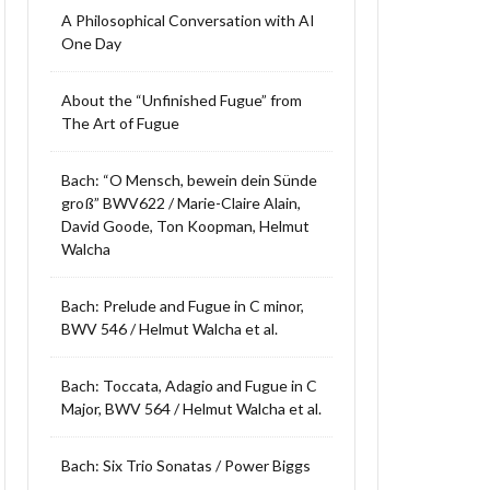
A Philosophical Conversation with AI
One Day
About the “Unfinished Fugue” from
The Art of Fugue
Bach: “O Mensch, bewein dein Sünde
groß” BWV622 / Marie-Claire Alain,
David Goode, Ton Koopman, Helmut
Walcha
Bach: Prelude and Fugue in C minor,
BWV 546 / Helmut Walcha et al.
Bach: Toccata, Adagio and Fugue in C
Major, BWV 564 / Helmut Walcha et al.
Bach: Six Trio Sonatas / Power Biggs