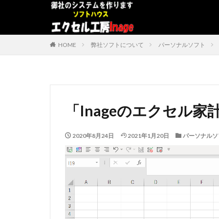
デザイン
表示速度
HOME
弊社ソフトについて
パーソナルソフト
カテゴリー
タグ
「Inageのエクセル家
#adrenaline
アドインソフト
2020年8月24日
2021年1月20日
パーソナルソ
コンボボックスに
データベース
プログラムインス
うざい広告
#中国製
#片
BWV
ChatG