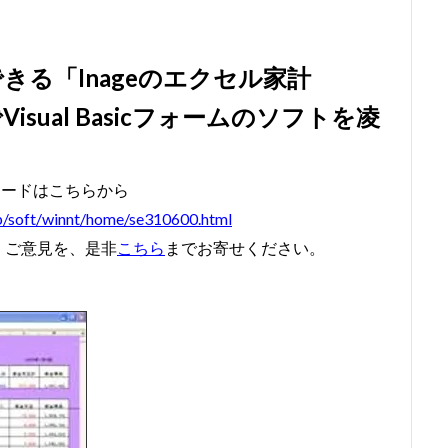
#bach #片山俊幸
#bach、 #cantata、 #片山t俊幸
#balbastre
#ba
#baroque #bach #cantata #片山俊幸
#baroque#bach
#bartoli
#
る「Inageのエクセル家計
soprano
#classic
#Brüggen
#brunodesá
#buxtehude
sual Basicフォームのソフトを凌
non
#cantata
#charpentier
#ChayGPT
#chedeville
#c
nberger
#vivaldi
#sopranista
#quantz
#quartet
#rame
#requiem
#saintecolombe
#salieri
#sarabande
#schutz
ロードはこちらから
siciliano
#SSD
#portrait
#strictfugue
#Summary
#taki
jp/soft/winnt/home/se310600.html
kbar
#telemann
#temperament
#theorbo
#thomasmann
・ご意見を、是非
こちら
までお寄せください。
#vallotti
#vitali
#purcell
#porpora
#lambert
#motet
zhneva
#lully
#lute
#magnificat
#marais
#mass
#meantone
#menuet
#merula
#mozart
#piccinni
#m
turaltrunpet
#nockturne
#oboe
#opera
#oratorio
#pa
piano
#pianosonata
顧客管理名簿
検索