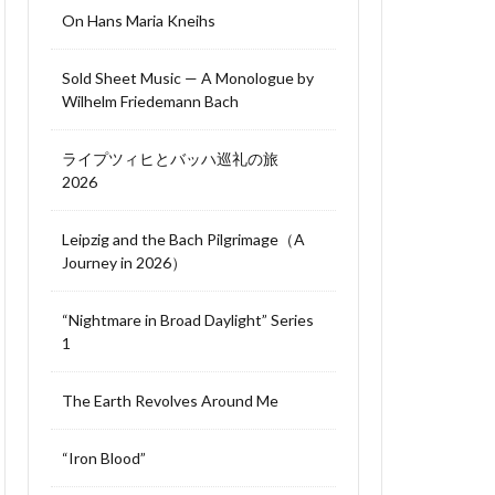
On Hans Maria Kneihs
Sold Sheet Music — A Monologue by
Wilhelm Friedemann Bach
ライプツィヒとバッハ巡礼の旅
2026
Leipzig and the Bach Pilgrimage（A
Journey in 2026）
“Nightmare in Broad Daylight” Series
1
The Earth Revolves Around Me
“Iron Blood”