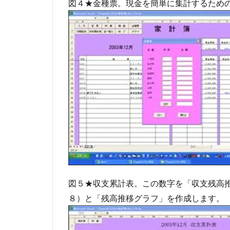
図４★金種票。現金を簡単に集計するため
図５★収支累計表。この数字を「収支残高
８）と「残高推移グラフ」を作成します。