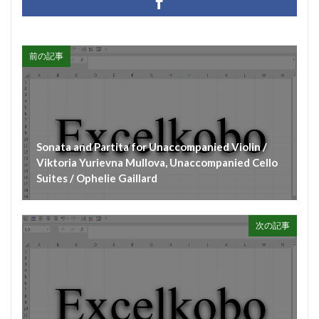
#munrow
#Nanjing
#nardini
#naturaltrunpet
#nockturne
#oboe
#opera
#oratorio
#passion
#pepys
#pergolesi
#piano
前の記事
#pianosonata
顧客管理名簿
検索
Sonata and Partita for Unaccompanied Violin /
Viktoria Yurievna Mullova, Unaccompanied Cello
Suites / Ophelie Gaillard
次の記事