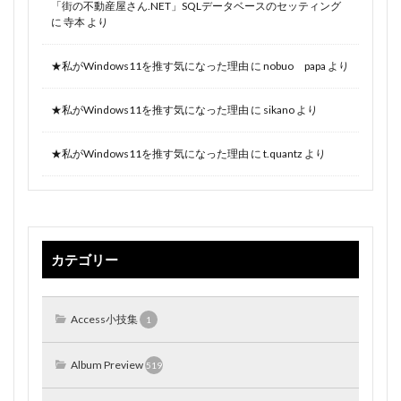
「街の不動産屋さん.NET」SQLデータベースのセッティング
に
寺本
より
★私がWindows11を推す気になった理由
に
nobuo papa
より
★私がWindows11を推す気になった理由
に
sikano
より
★私がWindows11を推す気になった理由
に
t.quantz
より
カテゴリー
Access小技集
1
Album Preview
519