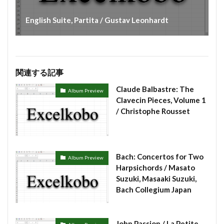
English Suite, Partita / Gustav Leonhardt
関連する記事
Claude Balbastre: The
Album Preview
Clavecin Pieces, Volume 1
/ Christophe Rousset
Bach: Concertos for Two
Album Preview
Harpsichords / Masato
Suzuki, Masaaki Suzuki,
Bach Collegium Japan
John Passion / La Petite