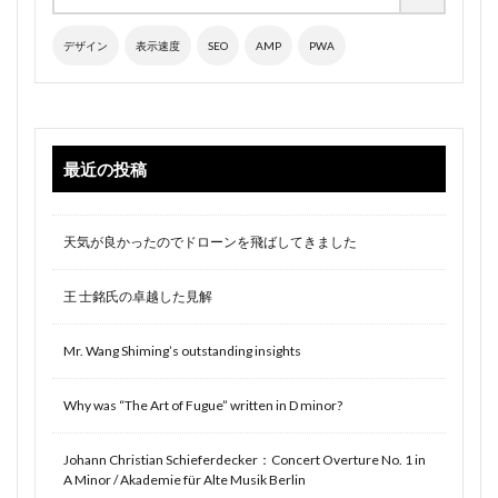
デザイン
表示速度
SEO
AMP
PWA
最近の投稿
天気が良かったのでドローンを飛ばしてきました
王 士銘氏の卓越した見解
Mr. Wang Shiming’s outstanding insights
Why was “The Art of Fugue” written in D minor?
Johann Christian Schieferdecker：Concert Overture No. 1 in
A Minor / Akademie für Alte Musik Berlin