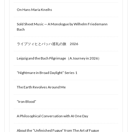
On Hans Maria Kneihs
Sold Sheet Music — A Monologue by Wilhelm Friedemann
Bach
ライプツィヒとバッハ巡礼の旅 2026
Leipzig and the Bach Pilgrimage（A Journey in 2026）
“Nightmare in Broad Daylight” Series 1
The Earth Revolves Around Me
“Iron Blood”
A Philosophical Conversation with AI One Day
About the “Unfinished Fugue” from The Art of Fugue