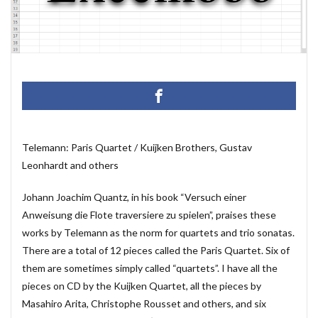
マクロ設定
メルマガ配信ツール
メールの振り分け
うざい広告
Windows11
レポート
CD・DVD
#yo-yo-ma
#zelenka
#バッハ作品番号
#中国製
#片山俊
#片山俊幸
#粗悪品
Access
Access Runtime
AI
Bachwerke
BWV
ChatGPT
VBA
Claude
Complete Bach Works
Excel
Fredric Brown
Telemann: Paris Quartet / Kuijken Brothers, Gustav
Leonhardt and others
IT講師
J.S.Bach
Johann Joachim Quantz
ODBC接続
PDF
SQLサーバー
SSMS
Johann Joachim Quantz, in his book “Versuch einer
thunderbird
VB.NET
レイアウト
Anweisung die Flote traversiere zu spielen”, praises these
不動産ソフト
#weiss
経理システム
works by Telemann as the norm for quartets and trio sonatas.
There are a total of 12 pieces called the Paris Quartet. Six of
最新データ
有給休暇管理
検索
歯科医院
them are sometimes simply called “quartets”. I have all the
決算書作成
源泉所得税
無料
現金出納帳
pieces on CD by the Kuijken Quartet, all the pieces by
神は存在するか？
移動
税額表
税額計算
Masahiro Arita, Christophe Rousset and others, and six
総勘定元帳
振替伝票
試算表
財務会計