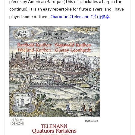
pieces by American Baroque (This disc includes a harp in the
賃貸物件管理システム
資金繰り表
迷惑メール
continuo). It is an easy repertoire for flute players, and I have
played some of them.
#baroque
#telemann
#片山俊幸
郵便番号
金種票
金種計算
銀行支店名一覧
開けない
非表示
顧客管理システム
顧客管理ソフト
日記ソフト
抽出
不動産賃貸管理ソフト
住所検索
予約
予約管理
人事システム
人事ソフト
人事給与ソフト
仕入在庫管理
仕入売上在庫管理
仕入帳
仕訳ルール
会員名簿
会計ソフト
会計帳簿
会費徴収
全国駅名一覧
扶養家族
功罪
原価管理システム
原価計算ソフト
名簿ソフト
図書管理
売上在庫管理
売上帳
変更
家計簿
帳票印刷
帳簿作成
手形管理
手形記入帳
#werckmeister
#wagner
#allemande
#film
#concerto
#corelli
#couperin
#delalande
#demon