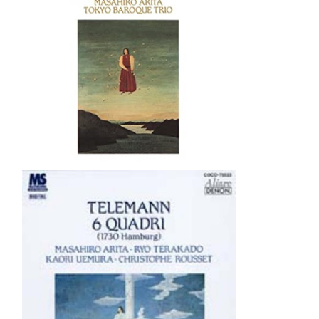
#diary
#dopamine
#dowland
#drug
#eberlin
#englishsuites
#Faustus
#flute
#comedy
#flutesonata
#forqueray
#fugue
#gavotte
#Genaux
#gigue
#Giustini
#goldbergvariations
#handel
#hotteterre
#jacquetdelaguerre
#jaroussky
#jazz
#composer
#clavier
#kirkby
#bonporti
#amadeus
#bach
#bach #cantata
#bach #片山俊幸
#bach、 #cantata、 #片山t俊幸
#balbastre
#ballet
#baroque #bach
#baroque #bach #cantata #片山俊幸
#baroque#bach
#bartoli
#bassocontinuo
#blavet
#boysoprano
#classic
#Brüggen
#brunodesá
#buxtehude
#byrd
#cadenza
#caldara
#canon
#cantata
#charpentier
#ChayGPT