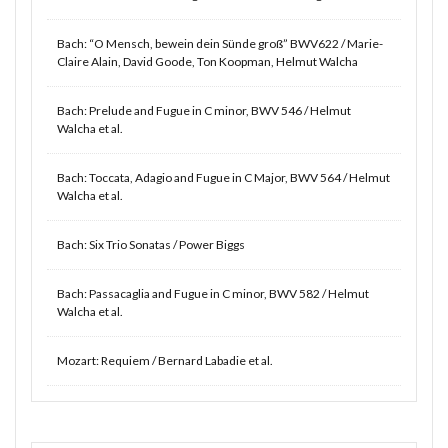
Bach: “O Mensch, bewein dein Sünde groß” BWV622 / Marie-
Claire Alain, David Goode, Ton Koopman, Helmut Walcha
Bach: Prelude and Fugue in C minor, BWV 546 / Helmut
Walcha et al.
Bach: Toccata, Adagio and Fugue in C Major, BWV 564 / Helmut
Walcha et al.
Bach: Six Trio Sonatas / Power Biggs
Bach: Passacaglia and Fugue in C minor, BWV 582 / Helmut
Walcha et al.
Mozart: Requiem / Bernard Labadie et al.