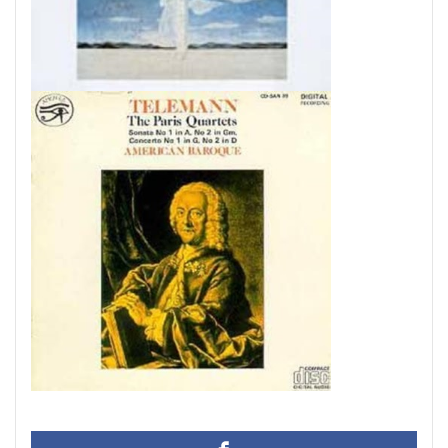
#chedeville
#chopin
#chorale
#kaiser
#Kirnberger
#vivaldi
#sopranista
#quantz
#quartet
#rameau
#renaissance
#requiem
#saintecolombe
#salieri
#sarabande
#schutz
#sequenz
#serotonin
#siciliano
#SSD
#portrait
#strictfugue
#Summary
#takijikobayashi
#tartini
#taskbar
#telemann
#temperament
#theorbo
#thomasmann
#treble
#triosonata
#vallotti
#vitali
#purcell
#porpora
#lambert
#motet
#lazarevitch
#leclair
#Lezhneva
#lully
#lute
#magnificat
#marais
#mass
#mass #片山俊幸
#mattheson
#meantone
#menuet
#merula
#mozart
#piccinni