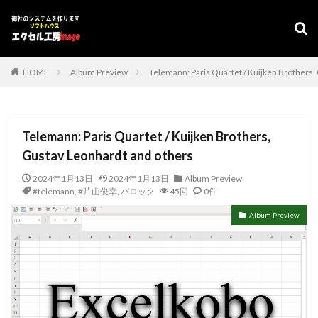
デザイン
表示速度
SEO
AMP
PWA
カテゴリー
HOME
Album Preview
Telemann: Paris Quartet / Kuijken Brothers,
タグ
Telemann: Paris Quartet / Kuijken Brothers,
#adrenaline
シフト管理
お気に入り
Gustav Leonhardt and others
アクセスVBA
アクセスランタイム
2024年1月13日
2024年1月13日
Album Preview
アップサイジング
アドインソフト
インポート
#telemann
,
#片山俊幸
,
バロック
45回
0件
エクスポート
エクセルVBA
キャバレー
Album Preview
キーワード
コピー
コンボボックスによる絞り込み
スケジュール表
YouTube
セキュリティ
タスクバー
データベース
データベース設定
バッハ全集
バロック
ファイル
フォーム
プログラムインストラクター
ホテル旅館宿泊業