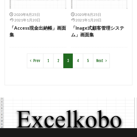
#diary
#dopamine
#dowland
#drug
2020年8月25日
2020年8月25日
#eberlin
#englishsuites
#Faustus
#flute
2021年1月20日
2021年1月20日
#comedy
#flutesonata
#forqueray
#fugue
「Access現金出納帳」画面
「Inage式顧客管理システ
集
ム」画面集
#gavotte
#Genaux
#gigue
#Giustini
#goldbergvariations
#handel
#hotteterre
#jacquetdelaguerre
#jaroussky
#jazz
Prev
1
2
3
4
5
Next
#composer
#clavier
#kirkby
#bonporti
#amadeus
#bach
#bach #cantata
#bach #片山俊幸
#bach、 #cantata、 #片山t俊幸
#balbastre
#ballet
#baroque #bach
#baroque #bach #cantata #片山俊幸
#baroque#bach
#bartoli
#bassocontinuo
#blavet
#boysoprano
#classic
#Brüggen
#brunodesá
#buxtehude
#byrd
#cadenza
#caldara
#canon
#cantata
#charpentier
#ChayGPT