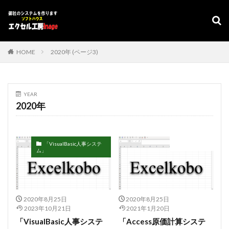
デザイン
表示速度
SEO
AMP
PWA
カテゴリー
HOME
2020年 (ページ3)
タグ
YEAR
#adrenaline
シフト管理
お気に入り
2020年
アクセスVBA
アクセスランタイム
アップサイジング
アドインソフト
インポート
「VisualBasic人事システ
会計ソフト
エクスポート
エクセルVBA
キャバレー
ム」
キーワード
コピー
コンボボックスによる絞り込み
スケジュール表
YouTube
セキュリティ
タスクバー
データベース
データベース設定
2020年8月25日
2020年8月25日
2023年10月21日
2021年1月20日
バッハ全集
バロック
ファイル
フォーム
「VisualBasic人事システ
「Access原価計算システ
プログラムインストラクター
ホテル旅館宿泊業