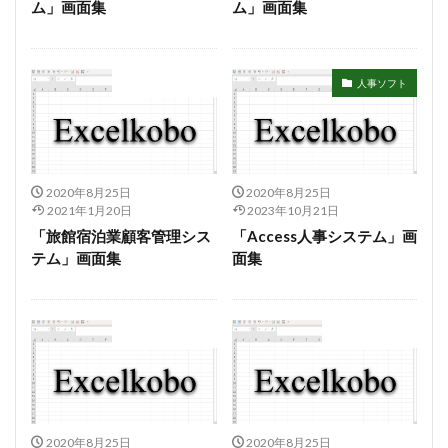
ム」画面集
ム」画面集
マクロ設定
メルマガ配信ツール
メールの振り分け
うざい広告
Windows11
レポート
CD・DVD
#yo-yo-ma
#zelenka
#バッハ作品番号
顧客管理ソフト
人事ソフト
#中国製
#片山俊
#片山俊幸
#粗悪品
Access
Access Runtime
AI
Bachwerke
BWV
ChatGPT
VBA
Claude
2020年8月25日
2020年8月25日
Complete Bach Works
Excel
Fredric Brown
2021年1月20日
2023年10月21日
IT講師
J.S.Bach
Johann Joachim Quantz
「旅館宿泊業顧客管理シス
「Access人事システム」画
テム」画面集
面集
ODBC接続
PDF
SQLサーバー
SSMS
thunderbird
VB.NET
レイアウト
不動産ソフト
#weiss
経理システム
顧客管理ソフト
不動産ソフト
最新データ
有給休暇管理
検索
歯科医院
決算書作成
源泉所得税
無料
現金出納帳
神は存在するか？
移動
税額表
税額計算
2020年8月25日
2020年8月25日
総勘定元帳
振替伝票
試算表
財務会計