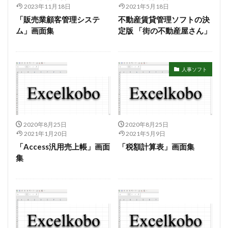
2023年11月18日
2021年5月18日
賃貸物件管理システム
資金繰り表
迷惑メール
「販売業顧客管理システ
不動産賃貸管理ソフトの決
郵便番号
金種票
金種計算
銀行支店名一覧
ム」画面集
定版 「街の不動産屋さん」
開けない
非表示
顧客管理システム
顧客管理ソフト
日記ソフト
抽出
会計ソフト
人事ソフト
不動産賃貸管理ソフト
住所検索
予約
予約管理
人事システム
人事ソフト
人事給与ソフト
仕入在庫管理
仕入売上在庫管理
仕入帳
仕訳ルール
会員名簿
会計ソフト
2020年8月25日
2020年8月25日
2021年1月20日
2021年5月9日
会計帳簿
会費徴収
全国駅名一覧
扶養家族
「Access汎用売上帳」画面
「税額計算表」画面集
功罪
原価管理システム
原価計算ソフト
集
名簿ソフト
図書管理
売上在庫管理
売上帳
変更
家計簿
帳票印刷
帳簿作成
手形管理
手形記入帳
#werckmeister
会計ソフト
顧客管理ソフト
#wagner
#allemande
#film
#concerto
#corelli
#couperin
#delalande
#demon