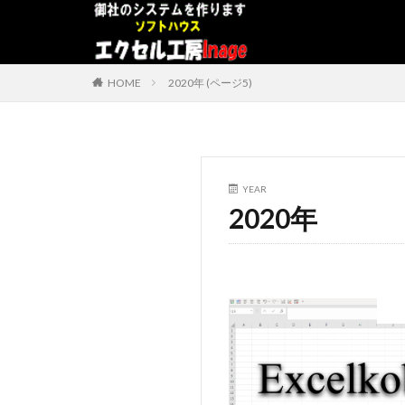
デザイン
表示速度
HOME
2020年 (ページ5)
カテゴリー
タグ
YEAR
2020年
#adrenaline
アドインソフト
コンボボックスに
データベース
プログラムインス
うざい広告
#中国製
#片
BWV
ChatG