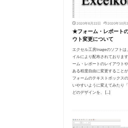
#bach #cantata
#baroque #bach
2020年8月22日
2020年10月
#blavet
#boy
★フォーム・レポート
#caldara
#ca
ウト変更について
#kaiser
#Kir
エクセル工房Inageのソフトは
#renaissance
イルにより配布されておりま
#serotonin
#
ーム・レポートのレイアウト
#tartini
#tas
ある程度自由に変更すること
#triosonata
フォームのテキストボックス
いやすいように変えてみたり
#leclair
#Le
どのデザインを、 […]
#mattheson
#nardini
#na
#pergolesi
#