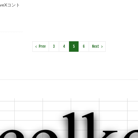
veXコント
Prev
3
4
5
6
Next