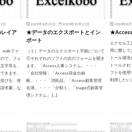
#bach #片山俊幸
#bach、 #cantata、 #片山t俊幸
#balbastre
#ba
#baroque #bach #cantata #片山俊幸
#baroque#bach
#bartoli
#
21日
2020年8月22日
2020年10月21日
2020年8月
soprano
#classic
#Brüggen
#brunodesá
#buxtehude
のレイア
★データのエクスポートとイン
★Acces
non
#cantata
#charpentier
#ChayGPT
#chedeville
#c
ポート
エクセル工房
nberger
#vivaldi
#sopranista
#quantz
#quartet
#rame
用に際しては、
、mdbファ
（１）データのエクスポート手順について
#requiem
#saintecolombe
#salieri
#sarabande
#schutz
トール環境が
すので、フォ
①それぞれのソフトの次のフォームを開き
siciliano
#SSD
#portrait
#strictfugue
#Summary
#taki
トールされ
や文字等を、
ます。「Access人事システム」・・・
kbar
#telemann
#temperament
#theorbo
#thomasmann
フトを使用す
ができます。
「会社情報」「Access現金出納
#vallotti
#vitali
#purcell
#porpora
#lambert
#motet
利用したい方
の並びを、使
帳」・・・「消耗品」「Access顧客管理
「請求書」な
名簿」・・・「分類１」「Inage式顧客管
zhneva
#lully
#lute
#magnificat
#marais
#mass
理システム」 […]
#meantone
#menuet
#merula
#mozart
#piccinni
#m
turaltrunpet
#nockturne
#oboe
#opera
#oratorio
#pa
piano
#pianosonata
顧客管理名簿
VB.NET小技集
Access小技集
検索