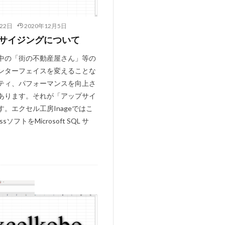
thunderbird
22日
2020年12月5日
有給休暇管理
サイジングについて
るか？
移動
中の「街の不動産屋さん」等の
理システム
ンターフェイスを変えることな
開けない
非表示
ティ、パフォーマンスを向上さ
住所検索
あります。それが「アップサイ
。エクセル工房Inageではこ
会費徴収
sソフトをMicrosoft SQL サ
ト
図書管理
手形記入帳
uperin
#englishsuites
弊社ソフトについて
te
#Genaux
guerre
s
#bach