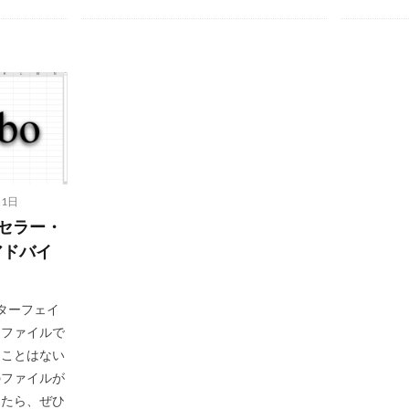
Excel小技集
21日
クセラー・
アドバイ
ンターフェイ
うファイルで
ることはない
のファイルが
したら、ぜひ