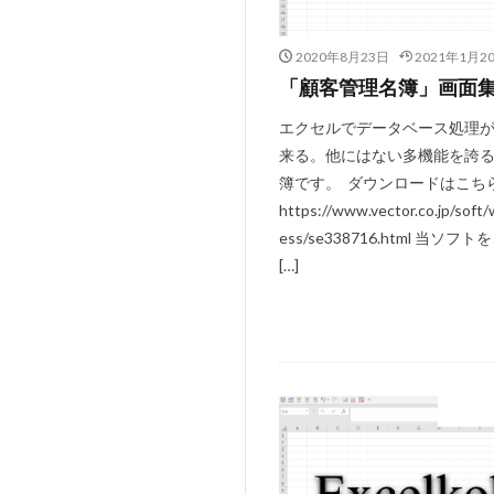
J.S.Bach
Joh
2020年8月23日
2021年1月2
VB.NET
レイ
「顧客管理名簿」画面
検索
歯科医
エクセルでデータベース処理
税額表
税額
来る。他にはない多機能を誇
資金繰り表
簿です。 ダウンロードはこち
顧客管理システム
https://www.vector.co.jp/soft/
予約
予約管
ess/se338716.html 当ソフ
仕入売上在庫管理
[…]
全国駅名一覧
売上在庫管理
#werckmeister
#delalande
弊社
#Faustus
#fl
#gigue
#Gius
#jaroussky
#