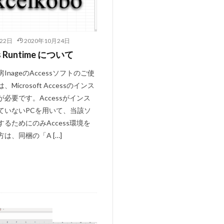
llet
bassocontinuo
22日
2020年10月24日
#byrd
#cadenza
s Runtime について
hopin
#chorale
InageのAccessソフトのご使
au
Microsoft Accessのインス
#sequenz
必要です。Accessがインス
jikobayashi
ていないPCを用いて、当該ソ
#treble
るためにのみAccess環境を
#lazarevitch
は、同梱の「A […]
#mass #片山俊幸
unrow
#Nanjing
ssion
#pepys
Excel小技集