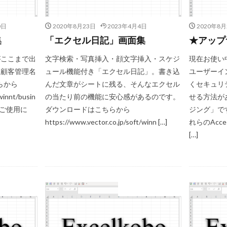
ann Joachim Quantz
ODBC接続
PDF
SQLサーバー
SSMS
0日
2020年8月23日
2023年4月4日
2020年8月
アウト
不動産ソフト
#weiss
経理システム
最新データ
集
「エクセル日記」画面集
★アップ
院
決算書作成
源泉所得税
無料
現金出納帳
神は存在す
がここまで出
文字検索・写真挿入・顔文字挿入・スケジ
現在お使い
計算
総勘定元帳
振替伝票
試算表
財務会計
賃貸物件管
る顧客管理名
ュール機能付き「エクセル日記」。書き込
ユーザーイ
迷惑メール
郵便番号
金種票
金種計算
銀行支店名一覧
らから
んだ文章がシートに残る、そんなエクセル
くセキュリ
顧客管理ソフト
日記ソフト
抽出
不動産賃貸管理ソフト
winnt/busin
の当たり前の機能に安心感があるのです。
せる方法が
理
人事システム
人事ソフト
人事給与ソフト
仕入在庫管理
トをご使用に
ダウンロードはこちらから
ジング」です
仕入帳
仕訳ルール
会員名簿
会計ソフト
会計帳簿
https://www.vector.co.jp/soft/winn […]
れらのAcces
[…]
扶養家族
功罪
原価管理システム
原価計算ソフト
名簿ソフ
売上帳
変更
家計簿
帳票印刷
帳簿作成
手形管理
#wagner
#allemande
#film
#concerto
#corelli
#co
#demon
#diary
#dopamine
#dowland
#drug
#eberlin
ソフトについて
弊社ソフトについて
ute
#comedy
#flutesonata
#forqueray
#fugue
#gavot
tini
#goldbergvariations
#handel
#hotteterre
#jacquetdela
jazz
#composer
#clavier
#kirkby
#bonporti
#amadeu