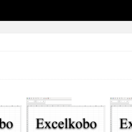
SEO
AMP
PWA
シフト管理
お気に入り
アクセスVBA
アクセスランタイム
インポート
エクスポート
エクセルVBA
キャバレー
キー
よる絞り込み
スケジュール表
YouTube
セキュリティ
タスク
データベース設定
バッハ全集
バロック
ファイル
フォーム
顧客管理ソフト
パーソナルソフト
トラクター
ホテル旅館宿泊業
マクロ設定
メルマガ配信ツール
Windows11
レポート
CD・DVD
#yo-yo-ma
#zelenka
山俊
#片山俊幸
#粗悪品
Access
Access Runtime
AI
PT
VBA
Claude
Complete Bach Works
Excel
Fredric 