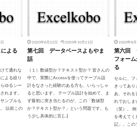
1日
2020年8月22日
2020年10月21日
2020年8月
スによる
第七回 データベースよもやま
第六回 
話
フォーム
る
避けて通れな
（１）数値型か？テキスト型か？ 皆さんの
スによる絞り
中で、実際にAccessを使ってテーブル設
セルに、フ
あらゆるシー
計をなさった経験のある方も、いらっしゃ
きってあり
とされます。
ると思います。 テーブル設計を始めて、ま
あ、それを
、サンプルも
ず最初に突き当たるのが、この「数値型
れでおしま
。 以前この
か？テキスト型か？」という問題です。も
（笑）。​
う少し具体的に言 […]
を考えてく
記」。このソ