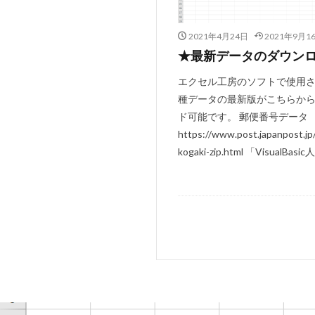
J.S.Bach
Joh
2021年4月24日
2021年9月1
VB.NET
レイ
★最新データのダウン
検索
歯科医
エクセル工房のソフトで使用
税額表
税額
種データの最新版がこちらか
資金繰り表
ド可能です。 郵便番号データ
顧客管理システム
https://www.post.japanpost.jp/
予約
予約管
kogaki-zip.html 「VisualBasi
仕入売上在庫管理
全国駅名一覧
売上在庫管理
#werckmeister
#delalande
#Faustus
#fl
#gigue
#Gius
#jaroussky
#